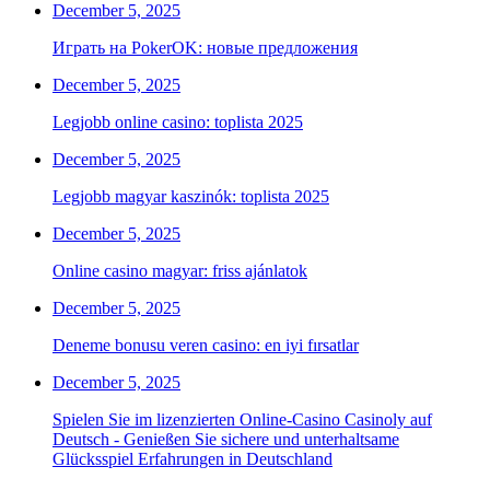
December 5, 2025
Играть на PokerOK: новые предложения
December 5, 2025
Legjobb online casino: toplista 2025
December 5, 2025
Legjobb magyar kaszinók: toplista 2025
December 5, 2025
Online casino magyar: friss ajánlatok
December 5, 2025
Deneme bonusu veren casino: en iyi fırsatlar
December 5, 2025
Spielen Sie im lizenzierten Online-Casino Casinoly auf
Deutsch - Genießen Sie sichere und unterhaltsame
Glücksspiel Erfahrungen in Deutschland