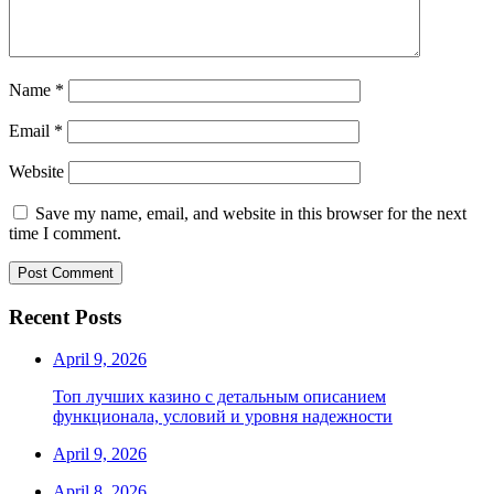
Name
*
Email
*
Website
Save my name, email, and website in this browser for the next
time I comment.
Recent Posts
April 9, 2026
Топ лучших казино с детальным описанием
функционала, условий и уровня надежности
April 9, 2026
April 8, 2026