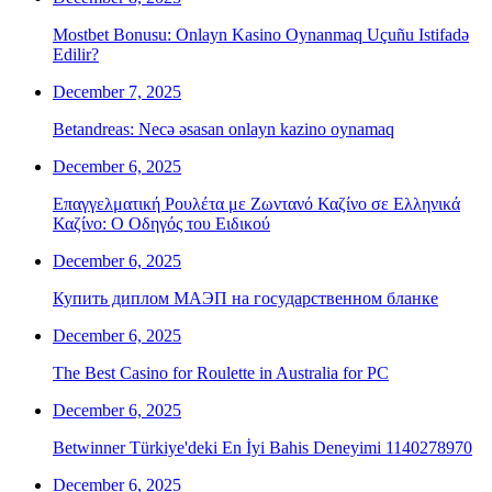
Mostbet Bonusu: Onlayn Kasino Oynanmaq Uçuñu Istifadə
Edilir?
December 7, 2025
Betandreas: Necə əsasan onlayn kazino oynamaq
December 6, 2025
Επαγγελματική Ρουλέτα με Ζωντανό Καζίνο σε Ελληνικά
Καζίνο: Ο Οδηγός του Ειδικού
December 6, 2025
Купить диплом МАЭП на государственном бланке
December 6, 2025
The Best Casino for Roulette in Australia for PC
December 6, 2025
Betwinner Türkiye'deki En İyi Bahis Deneyimi 1140278970
December 6, 2025