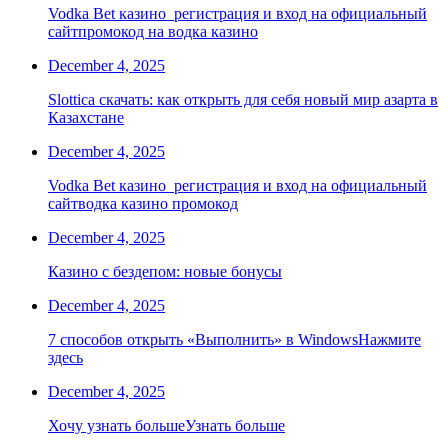
Vodka Bet казино ️ регистрация и вход на официальный
сайтпромокод на водка казино
December 4, 2025
Slottica скачать: как открыть для себя новый мир азарта в
Казахстане
December 4, 2025
Vodka Bet казино ️ регистрация и вход на официальный
сайтводка казино промокод
December 4, 2025
Казино с бездепом: новые бонусы
December 4, 2025
7 способов открыть «Выполнить» в WindowsНажмите
здесь
December 4, 2025
Хочу узнать большеУзнать больше