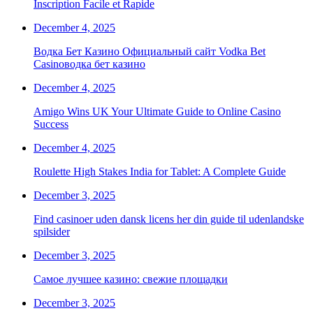
Inscription Facile et Rapide
December 4, 2025
Водка Бет Казино Официальный сайт Vodka Bet
Casinoводка бет казино
December 4, 2025
Amigo Wins UK Your Ultimate Guide to Online Casino
Success
December 4, 2025
Roulette High Stakes India for Tablet: A Complete Guide
December 3, 2025
Find casinoer uden dansk licens her din guide til udenlandske
spilsider
December 3, 2025
Самое лучшее казино: свежие площадки
December 3, 2025