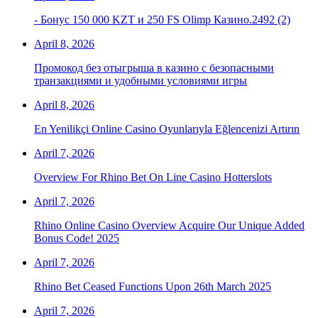
- Бонус 150 000 KZT и 250 FS Olimp Казино.2492 (2)
April 8, 2026
Промокод без отыгрыша в казино с безопасными
транзакциями и удобными условиями игры
April 8, 2026
En Yenilikçi Online Casino Oyunlarıyla Eğlencenizi Artırın
April 7, 2026
Overview For Rhino Bet On Line Casino Hotterslots
April 7, 2026
Rhino Online Casino Overview Acquire Our Unique Added
Bonus Code! 2025
April 7, 2026
Rhino Bet Ceased Functions Upon 26th March 2025
April 7, 2026