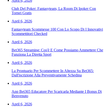
April 6, 2026
Club Del Poker: Fantasyteam, La Room Di Ipoker Con
Tornei Gratis
April 6, 2026
Fantasyteam Scommesse 100 Con Lo Scopo Di I Innovativi
Scommettitori Checked
April 6, 2026
Bet365 Streaming: Cos'è E Come Possiamo Ammettere Che
Funziona La Diretta Sport
April 6, 2026
La Prontuario Per Scommettere In Altezza Su Bet365:
Dall'iscrizione Alla Preventivamente Schedina
April 6, 2026
App Bet365 Educatore Per Scaricarla Mediante I Bonus Di
Benvenuto
April 6, 2026