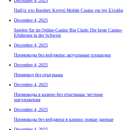
December 4, 2025
Παίξτε στο Bassbet: Κινητό Mobile Casino για την Ελλάδα
December 4, 2025
Spielen Sie im Online-Casino Big Clash: Die beste Casino-
Erfahrung in der Schweiz
December 4, 2025
Промокоды без вейджера: актуальные площадки
December 4, 2025
Промокод без отыгрыша
December 4, 2025
Промокоды в казино без отыгрыша: честные
предложения
December 4, 2025
Промокоды без вейджера в казино: новые данные
December 4, 2025