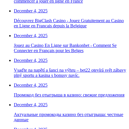
commencer à jouer en ligne en France
December 4, 2025
Découvrez BigClash Casino - Jouez Gratuitement au Casino
en Ligne en Français depuis la Belgique
December 4, 2025
Jouez au Casino En Ligne sur Bankonbet - Comment Se
Connecter en Français pour les Belges
December 4, 2025
Vsaďte na napětí a šanci na výhru – bet22 otevírá svět zábavy
plný sportu a kasina s bonusy navíc.
December 4, 2025
Промокод без отыгрыша в казино: свежие предложения
December 4, 2025
Актуальные промокоды казино без отыгрыша: честные
данные