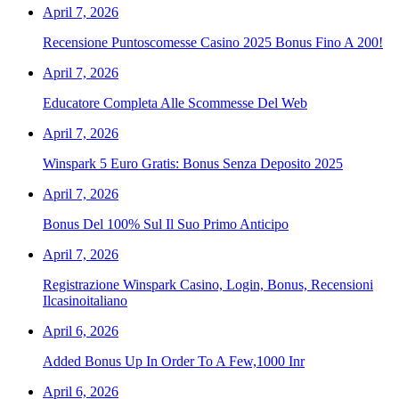
April 7, 2026
Recensione Puntoscomesse Casino 2025 Bonus Fino A 200!
April 7, 2026
Educatore Completa Alle Scommesse Del Web
April 7, 2026
Winspark 5 Euro Gratis: Bonus Senza Deposito 2025
April 7, 2026
Bonus Del 100% Sul Il Suo Primo Anticipo
April 7, 2026
Registrazione Winspark Casino, Login, Bonus, Recensioni
Ilcasinoitaliano
April 6, 2026
Added Bonus Up In Order To A Few,1000 Inr
April 6, 2026