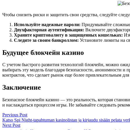
Чтобы снизить риски и защитить свои средства, следуйте сле
Используйте надежные пароли:
Придумывайте сложные п
Двухфакторная аутентификация:
Включите двухфакторн
Храните криптовалюту в защищенных кошельках:
Изб
Следите за своим банкроллом:
Установите лимиты на св
Будущее блокчейн казино
С учетом быстрого развития технологий блокчейн, можно ожид
выбирать эту модель благодаря безопасности, анонимности и 
контрактов, что сделает рынок еще более привлекательным для
Заключение
Безопасное блокчейн казино — это реальность, которая станови
и наслаждаться процессом игры. Не забывайте следовать реком
Post
Previous
Previous Post
post:
Katso Spi Night-tapahtuman kasinolistan ja kirjaudu sisään pelata ver
navigation
Next
Next Post