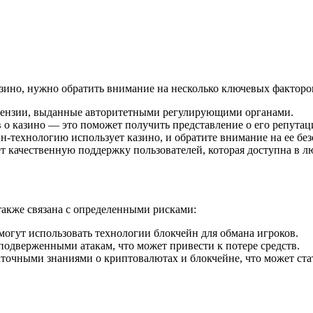
зино, нужно обратить внимание на несколько ключевых факторо
ицензии, выданные авторитетными регулирующими органами.
 о казино — это поможет получить представление о его репутац
-технологию использует казино, и обратите внимание на ее без
т качественную поддержку пользователей, которая доступна в л
также связана с определенными рисками:
огут использовать технологии блокчейн для обмана игроков.
подверженными атакам, что может привести к потере средств.
аточными знаниями о криптовалютах и блокчейне, что может ст