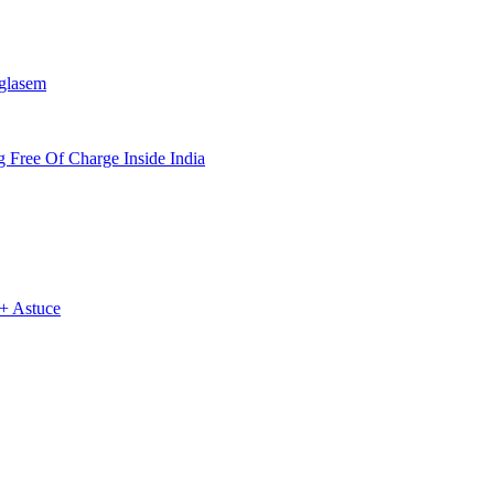
Aglasem
Free Of Charge Inside India
 + Astuce