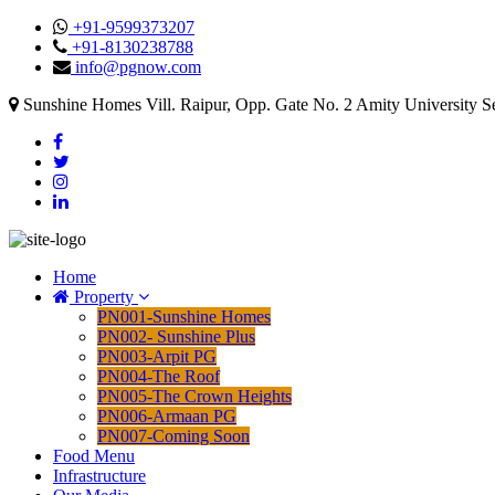
+91-9599373207
+91-8130238788
info@pgnow.com
Sunshine Homes Vill. Raipur, Opp. Gate No. 2 Amity University S
Home
Property
PN001-Sunshine Homes
PN002- Sunshine Plus
PN003-Arpit PG
PN004-The Roof
PN005-The Crown Heights
PN006-Armaan PG
PN007-Coming Soon
Food Menu
Infrastructure