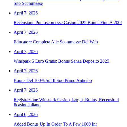
Sito Scommesse
April 7, 2026
Recensione Puntoscomesse Casino 2025 Bonus Fino A 200!
April 7, 2026
Educatore Completa Alle Scommesse Del Web
April 7, 2026
Winspark 5 Euro Gratis: Bonus Senza Deposito 2025
April 7, 2026
Bonus Del 100% Sul Il Suo Primo Anticipo
April 7, 2026
Registrazione Winspark Casino, Login, Bonus, Recensioni
Ilcasinoitaliano
April 6, 2026
Added Bonus Up In Order To A Few,1000 Inr