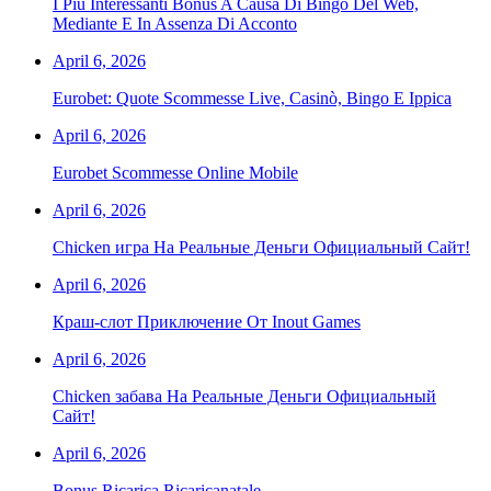
I Piu Interessanti Bonus A Causa Di Bingo Del Web,
Mediante E In Assenza Di Acconto
April 6, 2026
Eurobet: Quote Scommesse Live, Casinò, Bingo E Ippica
April 6, 2026
Eurobet Scommesse Online Mobile
April 6, 2026
Chicken игра На Реальные Деньги Официальный Сайт!
April 6, 2026
Краш-слот Приключение От Inout Games
April 6, 2026
Chicken забава На Реальные Деньги Официальный
Сайт!
April 6, 2026
Bonus Ricarica Ricaricanatale