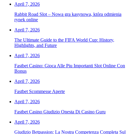
April 7, 2026
Rabbit Road Slot – Nowa gra kasynowa, która odmienia
rynek online
April 7, 2026
The Ultimate Guide to the FIFA World Cup: History,
Highlights, and Future
April 7, 2026
Fastbet Casino: Gioca Alle Piu Importanti Slot Online Con
Bonus
April 7, 2026
Fastbet Scommesse Aperte
April 7, 2026
Fastbet Casino Giudizio Onesta Di Casino Guru
April 7, 2026
Giudizio Betpassion: La Nostra Competenza Completa Sul