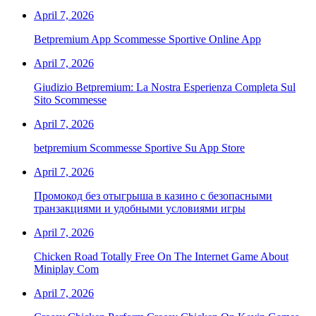
April 7, 2026
Betpremium App Scommesse Sportive Online App
April 7, 2026
Giudizio Betpremium: La Nostra Esperienza Completa Sul
Sito Scommesse
April 7, 2026
‎betpremium Scommesse Sportive Su App Store
April 7, 2026
Промокод без отыгрыша в казино с безопасными
транзакциями и удобными условиями игры
April 7, 2026
Chicken Road Totally Free On The Internet Game About
Miniplay Com
April 7, 2026