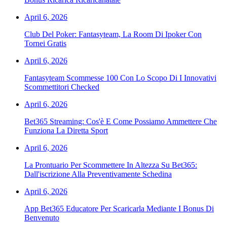
April 6, 2026
Club Del Poker: Fantasyteam, La Room Di Ipoker Con
Tornei Gratis
April 6, 2026
Fantasyteam Scommesse 100 Con Lo Scopo Di I Innovativi
Scommettitori Checked
April 6, 2026
Bet365 Streaming: Cos'è E Come Possiamo Ammettere Che
Funziona La Diretta Sport
April 6, 2026
La Prontuario Per Scommettere In Altezza Su Bet365:
Dall'iscrizione Alla Preventivamente Schedina
April 6, 2026
App Bet365 Educatore Per Scaricarla Mediante I Bonus Di
Benvenuto