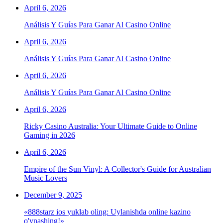
April 6, 2026
Análisis Y Guías Para Ganar Al Casino Online
April 6, 2026
Análisis Y Guías Para Ganar Al Casino Online
April 6, 2026
Análisis Y Guías Para Ganar Al Casino Online
April 6, 2026
Ricky Casino Australia: Your Ultimate Guide to Online
Gaming in 2026
April 6, 2026
Empire of the Sun Vinyl: A Collector's Guide for Australian
Music Lovers
December 9, 2025
«888starz ios yuklab oling: Uylanishda online kazino
o'ynashing!»