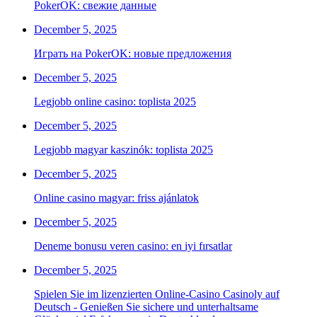
PokerOK: свежие данные
December 5, 2025
Играть на PokerOK: новые предложения
December 5, 2025
Legjobb online casino: toplista 2025
December 5, 2025
Legjobb magyar kaszinók: toplista 2025
December 5, 2025
Online casino magyar: friss ajánlatok
December 5, 2025
Deneme bonusu veren casino: en iyi fırsatlar
December 5, 2025
Spielen Sie im lizenzierten Online-Casino Casinoly auf
Deutsch - Genießen Sie sichere und unterhaltsame