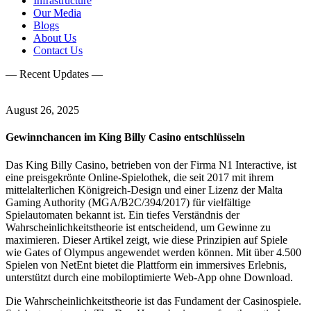
Infrastructure
Our Media
Blogs
About Us
Contact Us
— Recent Updates —
August 26, 2025
Gewinnchancen im King Billy Casino entschlüsseln
Das King Billy Casino, betrieben von der Firma N1 Interactive, ist
eine preisgekrönte Online-Spielothek, die seit 2017 mit ihrem
mittelalterlichen Königreich-Design und einer Lizenz der Malta
Gaming Authority (MGA/B2C/394/2017) für vielfältige
Spielautomaten bekannt ist. Ein tiefes Verständnis der
Wahrscheinlichkeitstheorie ist entscheidend, um Gewinne zu
maximieren. Dieser Artikel zeigt, wie diese Prinzipien auf Spiele
wie Gates of Olympus angewendet werden können. Mit über 4.500
Spielen von NetEnt bietet die Plattform ein immersives Erlebnis,
unterstützt durch eine mobiloptimierte Web-App ohne Download.
Die Wahrscheinlichkeitstheorie ist das Fundament der Casinospiele.