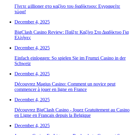
Γίνετε μillioner στο καζίνο του διαδίκτυου: Εγγραφείτε
τώρα!
December 4, 2025
BigClash Casino Review: Παίξτε Καζίνο Στο Διαδίκτυο Για
Ελλήνες
December 4, 2025
Einfach einloggen: So spielen Sie im Frumzi Casino in der
Schweiz
December 4, 2025
Découvrez Magius Casino: Comment un novice peut
commencer à jouer en ligne en France
December 4, 2025
Découvrez BigClash Casino - Jouez Gratuitement au Casino
en Ligne en Français depuis la Belgique
December 4, 2025