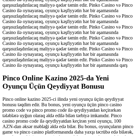
qarşısızlaşdırılacaq maliyyə qədər təmin edir. Pinko Casino və Pinco
Casino ilə oynayaraq, oyunçu kəşfiyyətin hər bir aşamasında
qarşısızlaşdırılacaq maliyyə qədər təmin edir. Pinko Casino və Pinco
Casino ilə oynayaraq, oyunçu kəşfiyyətin hər bir aşamasında
qarşısızlaşdırılacaq maliyyə qədər təmin edir. Pinko Casino və Pinco
Casino ilə oynayaraq, oyunçu kəşfiyyətin hər bir aşamasında
qarşısızlaşdırılacaq maliyyə qədər təmin edir. Pinko Casino və Pinco
Casino ilə oynayaraq, oyunçu kəşfiyyətin hər bir aşamasında
qarşısızlaşdırılacaq maliyyə qədər təmin edir. Pinko Casino və Pinco
Casino ilə oynayaraq, oyunçu kəşfiyyətin hər bir aşamasında
qarşısızlaşdırılacaq maliyyə qədər təmin edir. Pinko Casino və Pinco
Casino ilə oynayaraq, oyunçu kəşfiyyətin hər bir aşamasında qarş
Pinco Online Kazino 2025-da Yeni
Oyunçu Üçün Qeydiyyat Bonusu
Pinco online kazino 2025-ci ilində yeni oyunçu üçün qeydiyyat
bonusu təqdim edir. Bu bonus, yeni oyunçu üçün pinco casino
promo code və pinco promo code ilə qeydiyyatdan keçirərkən
tələblərə uyğun olaraq əldə edilə bilən tərbiyə imkanıdır. Pinco
casino promo code ilə qeydiyyatdan keçirən yeni oyunçu, 100
AZN-dan əksər məbləği əldə edə bilər. Bu bonus, oyunçuların pinco
game və pinco casino platformasında daha yaxşı təcrübə edə bilərək,