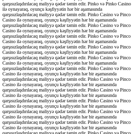
qarşısızlaşdırılacaq maliyyə qədər təmin edir. Pinko və Pinko Casino
ilə oynayaraq, oyunçu kəşfiyyətin hər bir aşamasında
qarşısızlaşdırılacaq maliyyə qədər təmin edir. Pinko Casino və Pinco
Casino ilə oynayaraq, oyunçu kəşfiyyətin hər bir aşamasında
qarşısızlaşdırılacaq maliyyə qədər təmin edir. Pinko Casino və Pinco
Casino ilə oynayaraq, oyunçu kəşfiyyətin hər bir aşamasında
qarşısızlaşdırılacaq maliyyə qədər təmin edir. Pinko Casino və Pinco
Casino ilə oynayaraq, oyunçu kəşfiyyətin hər bir aşamasında
qarşısızlaşdırılacaq maliyyə qədər təmin edir. Pinko Casino və Pinco
Casino ilə oynayaraq, oyunçu kəşfiyyətin hər bir aşamasında
qarşısızlaşdırılacaq maliyyə qədər təmin edir. Pinko Casino və Pinco
Casino ilə oynayaraq, oyunçu kəşfiyyətin hər bir aşamasında
qarşısızlaşdırılacaq maliyyə qədər təmin edir. Pinko Casino və Pinco
Casino ilə oynayaraq, oyunçu kəşfiyyətin hər bir aşamasında
qarşısızlaşdırılacaq maliyyə qədər təmin edir. Pinko Casino və Pinco
Casino ilə oynayaraq, oyunçu kəşfiyyətin hər bir aşamasında
qarşısızlaşdırılacaq maliyyə qədər təmin edir. Pinko Casino və Pinco
Casino ilə oynayaraq, oyunçu kəşfiyyətin hər bir aşamasında
qarşısızlaşdırılacaq maliyyə qədər təmin edir. Pinko Casino və Pinco
Casino ilə oynayaraq, oyunçu kəşfiyyətin hər bir aşamasında
qarşısızlaşdırılacaq maliyyə qədər təmin edir. Pinko Casino və Pinco
Casino ilə oynayaraq, oyunçu kəşfiyyətin hər bir aşamasında
qarşısızlaşdırılacaq maliyyə qədər təmin edir. Pinko Casino və Pinco
Casino ilə oynayaraq, oyunçu kəşfiyyətin hər bir aşamasında
qarşısızlaşdırılacaq maliyyə qədər təmin edir. Pinko Casino və Pinco