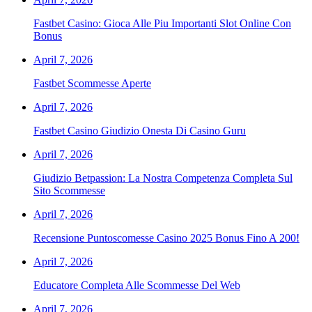
Fastbet Casino: Gioca Alle Piu Importanti Slot Online Con
Bonus
April 7, 2026
Fastbet Scommesse Aperte
April 7, 2026
Fastbet Casino Giudizio Onesta Di Casino Guru
April 7, 2026
Giudizio Betpassion: La Nostra Competenza Completa Sul
Sito Scommesse
April 7, 2026
Recensione Puntoscomesse Casino 2025 Bonus Fino A 200!
April 7, 2026
Educatore Completa Alle Scommesse Del Web
April 7, 2026