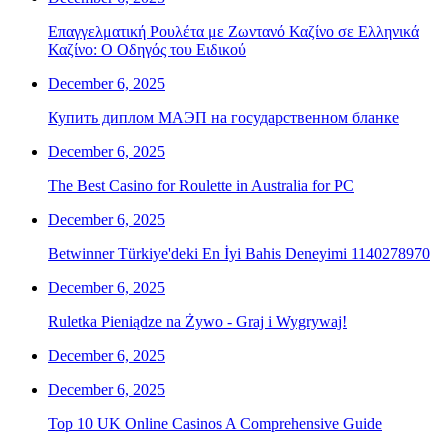
Επαγγελματική Ρουλέτα με Ζωντανό Καζίνο σε Ελληνικά
Καζίνο: Ο Οδηγός του Ειδικού
December 6, 2025
Купить диплом МАЭП на государственном бланке
December 6, 2025
The Best Casino for Roulette in Australia for PC
December 6, 2025
Betwinner Türkiye'deki En İyi Bahis Deneyimi 1140278970
December 6, 2025
Ruletka Pieniądze na Żywo - Graj i Wygrywaj!
December 6, 2025
December 6, 2025
Top 10 UK Online Casinos A Comprehensive Guide