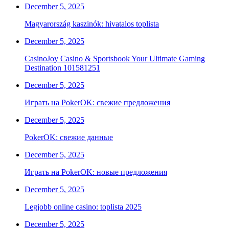
December 5, 2025
Magyarország kaszinók: hivatalos toplista
December 5, 2025
CasinoJoy Casino & Sportsbook Your Ultimate Gaming
Destination 101581251
December 5, 2025
Играть на PokerOK: свежие предложения
December 5, 2025
PokerOK: свежие данные
December 5, 2025
Играть на PokerOK: новые предложения
December 5, 2025
Legjobb online casino: toplista 2025
December 5, 2025