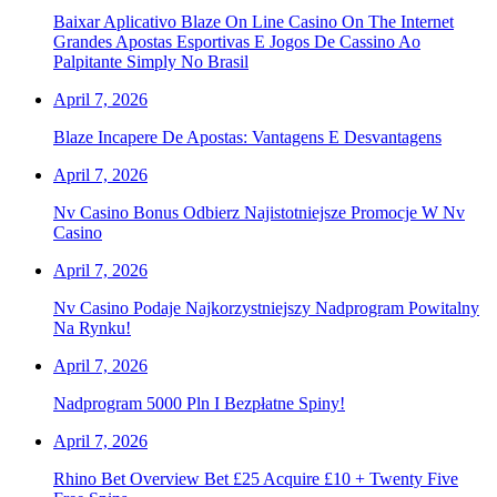
Baixar Aplicativo Blaze On Line Casino On The Internet
Grandes Apostas Esportivas E Jogos De Cassino Ao
Palpitante Simply No Brasil
April 7, 2026
Blaze Incapere De Apostas: Vantagens E Desvantagens
April 7, 2026
Nv Casino Bonus Odbierz Najistotniejsze Promocje W Nv
Casino
April 7, 2026
Nv Casino Podaje Najkorzystniejszy Nadprogram Powitalny
Na Rynku!
April 7, 2026
Nadprogram 5000 Pln I Bezpłatne Spiny!
April 7, 2026
Rhino Bet Overview Bet £25 Acquire £10 + Twenty Five