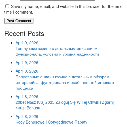
Save my name, email, and website in this browser for the next
time I comment.
Recent Posts
April 9, 2026
Топ лучших казино с детальным описанием
функционала, условий и уровня надежности
April 9, 2026
April 8, 2026
Популярные онлайн казино с детальным обзором
интерфейса, функционала и особенностей игрового
процесса
April 8, 2026
20bet Nasz Kraj 2025 Zaloguj Się W Tej Chwili I Zgarnij
400zł Bonusu
April 8, 2026
Kody Bonusowe I Cotygodniowe Rabaty