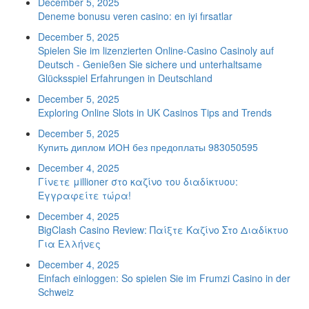
December 5, 2025
Deneme bonusu veren casino: en iyi fırsatlar
December 5, 2025
Spielen Sie im lizenzierten Online-Casino Casinoly auf
Deutsch - Genießen Sie sichere und unterhaltsame
Glücksspiel Erfahrungen in Deutschland
December 5, 2025
Exploring Online Slots in UK Casinos Tips and Trends
December 5, 2025
Купить диплом ИОН без предоплаты 983050595
December 4, 2025
Γίνετε μillioner στο καζίνο του διαδίκτυου:
Εγγραφείτε τώρα!
December 4, 2025
BigClash Casino Review: Παίξτε Καζίνο Στο Διαδίκτυο
Για Ελλήνες
December 4, 2025
Einfach einloggen: So spielen Sie im Frumzi Casino in der
Schweiz