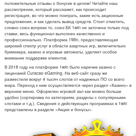
положительные отзывы о бонуске в целом! Читайте наш
рассмотрение, который расскажет, как происходит
регистрация, во что можно поиграть, какие есть акционные
предложения, и как сделать вывод средств. Стоит отметить,
словно союз вопреки то, союз БК 1win не заточена только под
ставки, весь функционал выполнен качественно и
профессионально. Платформа 1Win, предоставляющая
широкий спектр услуг в области азартных игр, включительно
букмекера, казино и игровые автоматы, уделяет особое
внимание поддержке клиентов.
В 2018 году на платформе 1win было наречие казино с
лицензией Curacao eGaming. На веб-сайт сразу же
разместили вокруг 4 тысяч слотов от надежных ПО со всего
мира. Переход к ним осуществляется через раздел «Казино» в
верхнем меню. Оформлен игровой зал как можно больше
удобно (сортировка по категориям, разделы с популярными
слотами и т.д.). Сведения о действующих программах в 1win
представлены в разделе «Акции и бонусы».