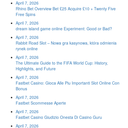
April 7, 2026
Rhino Bet Overview Bet £25 Acquire £10 + Twenty Five
Free Spins
April 7, 2026
dream island game online Experiment: Good or Bad?
April 7, 2026
Rabbit Road Slot – Nowa gra kasynowa, która odmienia
rynek online
April 7, 2026
The Ultimate Guide to the FIFA World Cup: History,
Highlights, and Future
April 7, 2026
Fastbet Casino: Gioca Alle Piu Importanti Slot Online Con
Bonus
April 7, 2026
Fastbet Scommesse Aperte
April 7, 2026
Fastbet Casino Giudizio Onesta Di Casino Guru
April 7, 2026