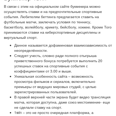
В связи с этим на официальном сайте букмекера можно
осуществлять ставки и на предпочтительные спортивные
события. Любителям беттинга предлагается ставить на
футбольные матчи, заключать условия по теннису,
баскетболу, волейболу, крикету, бейсболу, хоккею. Кроме Того
принимаются ставки на киберспортивные дисциплины и
виртуальный спорт.
Данное называется дофаминовая взаимозависимость от
неопределённости.
Следует учесть, словно ради полного отыгрыша
приветственного бонуса потребуется выполнить 20
успешных ставок на спортивные события с
коэффициентами от 3.00 и выше.
Уникальная особенность сайта – возможность
просмотра фильмов и сериалов, включительно
премьеры от ведущих мировых студий, с целью
зарегистрированных пользователей.
В правой верхней части экрана будет видео трансляция
матча, которая доступна, даже союз местоимение- еще
не сделали ставку на спорт.
1win – это не просто очередная платформа, а