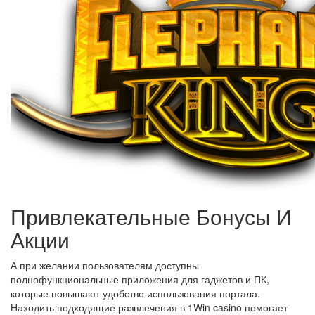
Привлекательные Бонусы И
Акции
А при желании пользователям доступны
полнофункциональные приложения для гаджетов и ПК,
которые повышают удобство использования портала.
Находить подходящие развлечения в 1Win casino помогает