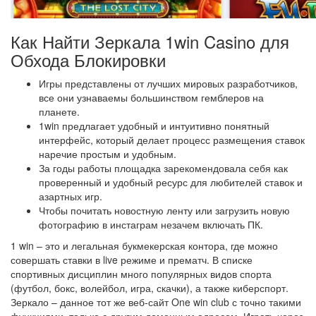
Как Найти Зеркала 1win Casino для
Обхода Блокировки
Игры представлены от лучших мировых разработчиков,
все они узнаваемы большинством гемблеров на
планете.
1win предлагает удобный и интуитивно понятный
интерфейс, который делает процесс размещения ставок
наречие простым и удобным.
За годы работы площадка зарекомендовала себя как
проверенный и удобный ресурс для любителей ставок и
азартных игр.
Чтобы почитать новостную ленту или загрузить новую
фотографию в инстаграм незачем включать ПК.
1 win – это и легальная букмекерская контора, где можно
совершать ставки в live режиме и прематч. В списке
спортивных дисциплин много популярных видов спорта
(футбол, бокс, волейбол, игра, скачки), а также киберспорт.
Зеркало – данное тот же веб-сайт One win club с точно такими