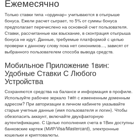
Ежемесячно
Только ставки типа «ординар» учитываются в отыгрыше
бонуса. Ежели расчет сыграет, то 5% от суммы бонуса
предполагает перечислено на основной счет пользователя.
Ставки, рассчитанные как взыскание, в сконтрация отыгрыша
бонуса не идут. Данные, требуемые платформой с целью
проверки к данному слову пока нет синонимов…, зависят от
выбранного пользователем способа вывода средств.
Мобильное Приложение 1вин:
Удобные Ставки С Любого
Устройства
Сохраняются средства на балансе и информация в профиле.
Используйте рабочее зеркало 1win с измененным доменным
адресом? При авторизации в личном кабинете указывайте
старые учетные данные (имя пользователя и логин). Чтобы
обезопасить аккаунт, включайте двухфакторную
аутентификацию. С Целью пополнения счета в 1Вин доступны
банковские картеж (МИР/Visa/Mastercard), электронные
кошельки и криптовалюты.