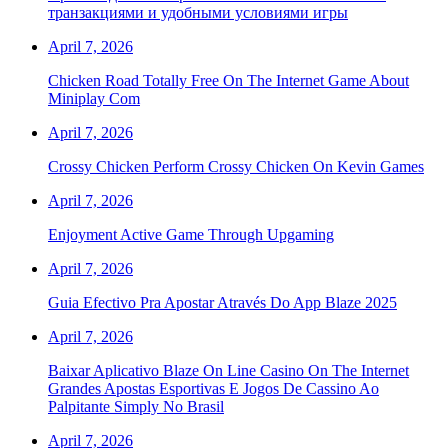
транзакциями и удобными условиями игры
April 7, 2026
Chicken Road Totally Free On The Internet Game About
Miniplay Com
April 7, 2026
Crossy Chicken Perform Crossy Chicken On Kevin Games
April 7, 2026
Enjoyment Active Game Through Upgaming
April 7, 2026
Guia Efectivo Pra Apostar Através Do App Blaze 2025
April 7, 2026
Baixar Aplicativo Blaze On Line Casino On The Internet
Grandes Apostas Esportivas E Jogos De Cassino Ao
Palpitante Simply No Brasil
April 7, 2026