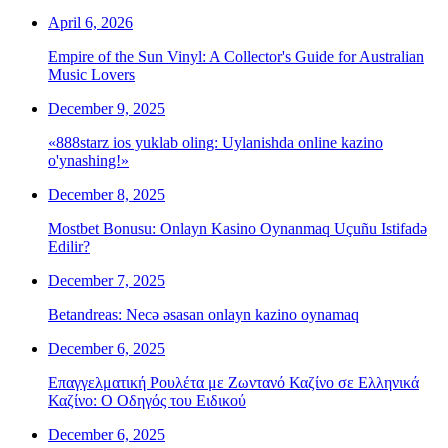
April 6, 2026
Empire of the Sun Vinyl: A Collector's Guide for Australian
Music Lovers
December 9, 2025
«888starz ios yuklab oling: Uylanishda online kazino
o'ynashing!»
December 8, 2025
Mostbet Bonusu: Onlayn Kasino Oynanmaq Uçuñu Istifadə
Edilir?
December 7, 2025
Betandreas: Necə əsasan onlayn kazino oynamaq
December 6, 2025
Επαγγελματική Ρουλέτα με Ζωντανό Καζίνο σε Ελληνικά
Καζίνο: Ο Οδηγός του Ειδικού
December 6, 2025