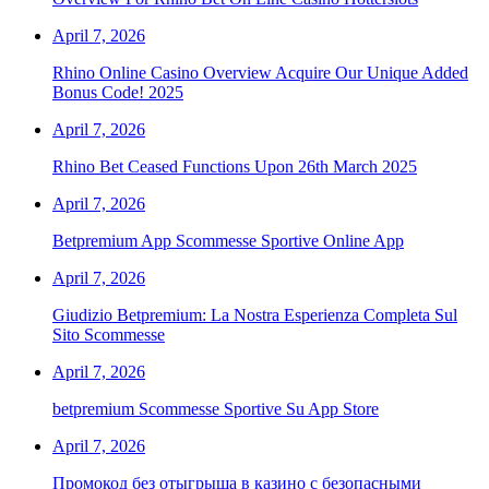
April 7, 2026
Rhino Online Casino Overview Acquire Our Unique Added
Bonus Code! 2025
April 7, 2026
Rhino Bet Ceased Functions Upon 26th March 2025
April 7, 2026
Betpremium App Scommesse Sportive Online App
April 7, 2026
Giudizio Betpremium: La Nostra Esperienza Completa Sul
Sito Scommesse
April 7, 2026
‎betpremium Scommesse Sportive Su App Store
April 7, 2026
Промокод без отыгрыша в казино с безопасными