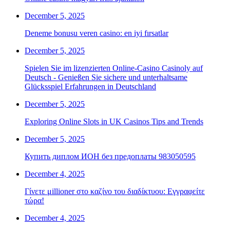
December 5, 2025
Deneme bonusu veren casino: en iyi fırsatlar
December 5, 2025
Spielen Sie im lizenzierten Online-Casino Casinoly auf
Deutsch - Genießen Sie sichere und unterhaltsame
Glücksspiel Erfahrungen in Deutschland
December 5, 2025
Exploring Online Slots in UK Casinos Tips and Trends
December 5, 2025
Купить диплом ИОН без предоплаты 983050595
December 4, 2025
Γίνετε μillioner στο καζίνο του διαδίκτυου: Εγγραφείτε
τώρα!
December 4, 2025