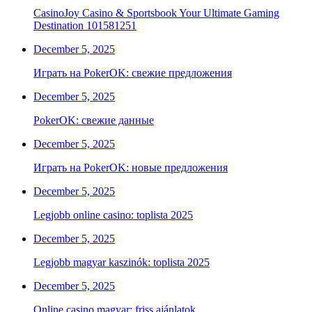
CasinoJoy Casino & Sportsbook Your Ultimate Gaming
Destination 101581251
December 5, 2025
Играть на PokerOK: свежие предложения
December 5, 2025
PokerOK: свежие данные
December 5, 2025
Играть на PokerOK: новые предложения
December 5, 2025
Legjobb online casino: toplista 2025
December 5, 2025
Legjobb magyar kaszinók: toplista 2025
December 5, 2025
Online casino magyar: friss ajánlatok