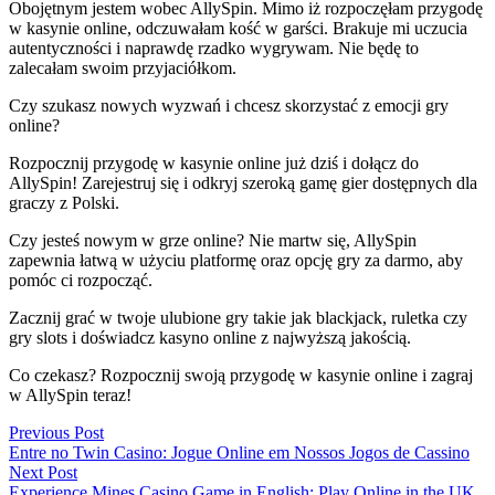
Obojętnym jestem wobec AllySpin. Mimo iż rozpoczęłam przygodę
w kasynie online, odczuwałam kość w garści. Brakuje mi uczucia
autentyczności i naprawdę rzadko wygrywam. Nie będę to
zalecałam swoim przyjaciółkom.
Czy szukasz nowych wyzwań i chcesz skorzystać z emocji gry
online?
Rozpocznij przygodę w kasynie online już dziś i dołącz do
AllySpin! Zarejestruj się i odkryj szeroką gamę gier dostępnych dla
graczy z Polski.
Czy jesteś nowym w grze online? Nie martw się, AllySpin
zapewnia łatwą w użyciu platformę oraz opcję gry za darmo, aby
pomóc ci rozpocząć.
Zacznij grać w twoje ulubione gry takie jak blackjack, ruletka czy
gry slots i doświadcz kasyno online z najwyższą jakością.
Co czekasz? Rozpocznij swoją przygodę w kasynie online i zagraj
w AllySpin teraz!
Post
Previous
Previous Post
post:
Entre no Twin Casino: Jogue Online em Nossos Jogos de Cassino
navigation
Next
Next Post
post:
Experience Mines Casino Game in English: Play Online in the UK