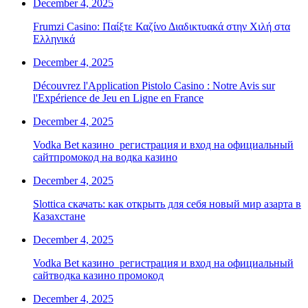
December 4, 2025
Frumzi Casino: Παίξτε Καζίνο Διαδικτυακά στην Χιλή στα
Ελληνικά
December 4, 2025
Découvrez l'Application Pistolo Casino : Notre Avis sur
l'Expérience de Jeu en Ligne en France
December 4, 2025
Vodka Bet казино ️ регистрация и вход на официальный
сайтпромокод на водка казино
December 4, 2025
Slottica скачать: как открыть для себя новый мир азарта в
Казахстане
December 4, 2025
Vodka Bet казино ️ регистрация и вход на официальный
сайтводка казино промокод
December 4, 2025