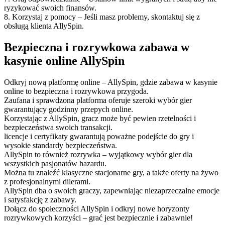
ryzykować swoich finansów.
8. Korzystaj z pomocy – Jeśli masz problemy, skontaktuj się z
obsługą klienta AllySpin.
Bezpieczna i rozrywkowa zabawa w
kasynie online AllySpin
Odkryj nową platformę online – AllySpin, gdzie zabawa w kasynie
online to bezpieczna i rozrywkowa przygoda.
Zaufana i sprawdzona platforma oferuje szeroki wybór gier
gwarantujący godzinny przepych online.
Korzystając z AllySpin, gracz może być pewien rzetelności i
bezpieczeństwa swoich transakcji.
licencje i certyfikaty gwarantują poważne podejście do gry i
wysokie standardy bezpieczeństwa.
AllySpin to również rozrywka – wyjątkowy wybór gier dla
wszystkich pasjonatów hazardu.
Można tu znaleźć klasyczne stacjonarne gry, a także oferty na żywo
z profesjonalnymi dilerami.
AllySpin dba o swoich graczy, zapewniając niezaprzeczalne emocje
i satysfakcję z zabawy.
Dołącz do społeczności AllySpin i odkryj nowe horyzonty
rozrywkowych korzyści – grać jest bezpiecznie i zabawnie!