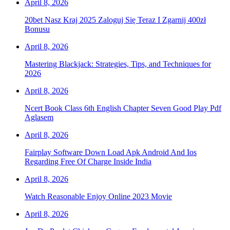
April 8, 2026
20bet Nasz Kraj 2025 Zaloguj Się Teraz I Zgarnij 400zł
Bonusu
April 8, 2026
Mastering Blackjack: Strategies, Tips, and Techniques for
2026
April 8, 2026
Ncert Book Class 6th English Chapter Seven Good Play Pdf
Aglasem
April 8, 2026
Fairplay Software Down Load Apk Android And Ios
Regarding Free Of Charge Inside India
April 8, 2026
Watch Reasonable Enjoy Online 2023 Movie
April 8, 2026