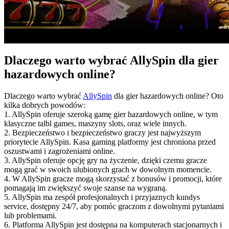
Dlaczego warto wybrać AllySpin dla gier
hazardowych online?
Dlaczego warto wybrać
AllySpin
dla gier hazardowych online? Oto
kilka dobrych powodów:
1. AllySpin oferuje szeroką gamę gier hazardowych online, w tym
klasyczne talbl games, maszyny slots, oraz wiele innych.
2. Bezpieczeństwo i bezpieczeństwo graczy jest najwyższym
priorytecie AllySpin. Kasa gaming platformy jest chroniona przed
oszustwami i zagrożeniami online.
3. AllySpin oferuje opcję gry na życzenie, dzięki czemu gracze
mogą grać w swoich ulubionych grach w dowolnym momencie.
4. W AllySpin gracze mogą skorzystać z bonusów i promocji, które
pomagają im zwiększyć swoje szanse na wygraną.
5. AllySpin ma zespół profesjonalnych i przyjaznych kundys
service, dostępny 24/7, aby pomóc graczom z dowolnymi pytaniami
lub problemami.
6. Platforma AllySpin jest dostępna na komputerach stacjonarnych i