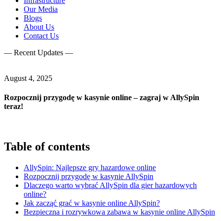
Infrastructure
Our Media
Blogs
About Us
Contact Us
— Recent Updates —
August 4, 2025
Rozpocznij przygodę w kasynie online – zagraj w AllySpin
teraz!
Table of contents
AllySpin: Najlepsze gry hazardowe online
Rozpocznij przygodę w kasynie AllySpin
Dlaczego warto wybrać AllySpin dla gier hazardowych
online?
Jak zacząć grać w kasynie online AllySpin?
Bezpieczna i rozrywkowa zabawa w kasynie online AllySpin