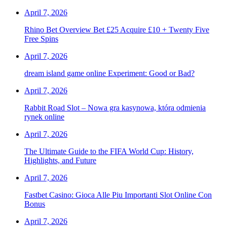
April 7, 2026
Rhino Bet Overview Bet £25 Acquire £10 + Twenty Five
Free Spins
April 7, 2026
dream island game online Experiment: Good or Bad?
April 7, 2026
Rabbit Road Slot – Nowa gra kasynowa, która odmienia
rynek online
April 7, 2026
The Ultimate Guide to the FIFA World Cup: History,
Highlights, and Future
April 7, 2026
Fastbet Casino: Gioca Alle Piu Importanti Slot Online Con
Bonus
April 7, 2026