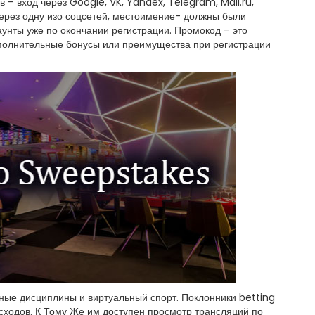
 – вход через Google, VK, Yandex, Telegram, Mail.ru,
ерез одну изо соцсетей, местоимение- должны были
аунты уже по окончании регистрации. Промокод – это
ополнительные бонусы или преимущества при регистрации
ные дисциплины и виртуальный спорт. Поклонники betting
сходов. К Тому Же им доступен просмотр трансляций по