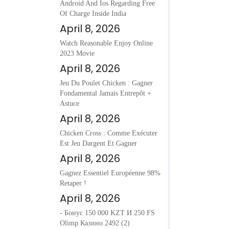
Android And Ios Regarding Free
Of Charge Inside India
April 8, 2026
Watch Reasonable Enjoy Online
2023 Movie
April 8, 2026
Jeu Du Poulet Chicken : Gagner
Fondamental Jamais Entrepôt +
Astuce
April 8, 2026
Chicken Cross : Comme Exécuter
Est Jeu Dargent Et Gagner
April 8, 2026
Gagnez Essentiel Européenne 98%
Retaper !
April 8, 2026
- Бонус 150 000 KZT И 250 FS
Olimp Казино.2492 (2)