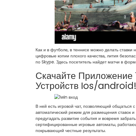
Как и в футболе, в теннисе можно делать ставки 
цифровые копии плохого качества, лития безопа
по Skype. Здесь посетитель найдет матчи в форм
Скачайте Приложение 
Устройств Ios/android
В ней есть игровой чат, позволяющий общаться с
автоматический режим для размещения ставок и к
предугадать развитие события и вовремя забрать 
сертифицированные игровые автоматы, работающ
покрывающий честные результаты.