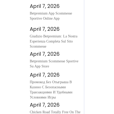
April 7, 2026
Betpremium App Scommesse
Sportive Online App
April 7, 2026
Giudizio Betpremium: La Nostra
Esperienza Completa Sul Sito
Scommesse
April 7, 2026
‎betpremium Scommesse Sportive
Su App Store
April 7, 2026
Промокод Без Отыгрыша В
Казино С Безопасными
Транзакциями И Удобными
Условиями Игры
April 7, 2026
Chicken Road Totally Free On The