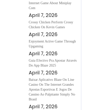
Internet Game About Miniplay
Com
April 7, 2026
Crossy Chicken Perform Crossy
Chicken On Kevin Games
April 7, 2026
Enjoyment Active Game Through
Upgaming
April 7, 2026
Guia Efectivo Pra Apostar Através
Do App Blaze 2025
April 7, 2026
Baixar Aplicativo Blaze On Line
Casino On The Internet Grandes
Apostas Esportivas E Jogos De
Cassino Ao Palpitante Simply No
Brasil
April 7, 2026