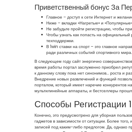
Приветственный бонус За Пе
Главное – доступ к сети Интернет и желани
Ниже – вкладки «Нагретые» и «Популярные»,
Не забудьте пройти регистрацию, чтобы пр
Чтобы узнать как попасть на официальный р
техподдержки.
В 1win ставки на спорт – это главное напр
ради различных событий спортивного мира.
В следующем году сайт энергично совершенствов
время работы портал заслуженно приобрел репут
к данному слову пока нет синонимов… роста и раз
Внедрение новых развлечений и функций позвол
порталом, который имеет наречие конкурентов на
мультилинейные аппараты, и бестселлеры прошл
Способы Регистрации 
Конечно, это предусмотрено для уборная пользов
гаджетов в зависимости от ситуации. Более того
записей под каким-либо предлогом. Да, однако 