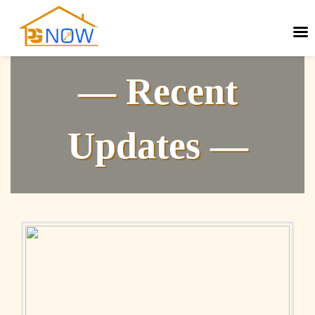
— Recent
Updates —
Next
Previous
post:
post: