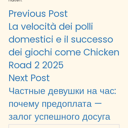
halten.
Post
Previous Post
navigation
La velocità dei polli
domestici e il successo
dei giochi come Chicken
Road 2 2025
Next Post
Частные девушки на час:
почему предоплата —
залог успешного досуга