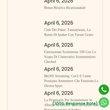
April 6, 2026
Bonus Ricarica Ricaricanatale
April 6, 2026
Club Del Poker: Fantasyteam, La
Room Di Ipoker Con Tornei Gratis
April 6, 2026
Fantasyteam Scommesse 100 Con Lo
Scopo Di I Innovativi Scommettitori
Checked
April 6, 2026
Bet365 Streaming: Cos'è E Come
Possiamo Ammettere Che Funziona La
Diretta Sport
April 6, 2026
La Prontuario Per Scommettere In
(100% Response Rate)
Altezza Su Bet365: Dall'iscrizione Alla
Preventivamente Schedina