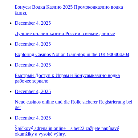
Бонусы Водка Казино 2025 Промокодказино водка
бонус
December 4, 2025
Лучшие онлайн казино России: свежие данные
December 4, 2025
Exploring Casinos Not on GamStop in the UK 900404204
December 4, 2025
Быстрый Доступ к Играм и Бонусамказино водка
рабочее зеркало
December 4, 2025
Neue casinos online und die Rolle sicherer Registrierung bei
der
December 4, 2025
Špičkový adrenalin online – s bet22 zažijete napínavé
okamžiky a vysoké výhry.