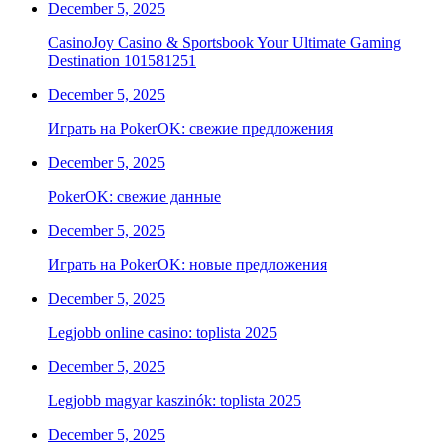
December 5, 2025
CasinoJoy Casino & Sportsbook Your Ultimate Gaming
Destination 101581251
December 5, 2025
Играть на PokerOK: свежие предложения
December 5, 2025
PokerOK: свежие данные
December 5, 2025
Играть на PokerOK: новые предложения
December 5, 2025
Legjobb online casino: toplista 2025
December 5, 2025
Legjobb magyar kaszinók: toplista 2025
December 5, 2025