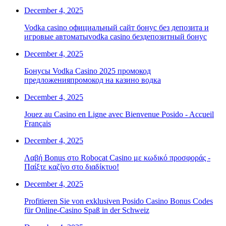
December 4, 2025
Vodka casino официальный сайт бонус без депозита и
игровые автоматыvodka casino бездепозитный бонус
December 4, 2025
Бонусы Vodka Casino 2025 промокод
предложенияпромокод на казино водка
December 4, 2025
Jouez au Casino en Ligne avec Bienvenue Posido - Accueil
Français
December 4, 2025
Λαβή Bonus στο Robocat Casino με κωδικό προσφοράς -
Παίξτε καζίνο στο διαδίκτυο!
December 4, 2025
Profitieren Sie von exklusiven Posido Casino Bonus Codes
für Online-Casino Spaß in der Schweiz