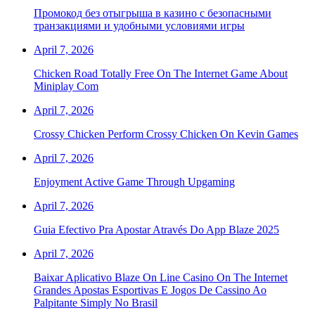
Промокод без отыгрыша в казино с безопасными
транзакциями и удобными условиями игры
April 7, 2026
Chicken Road Totally Free On The Internet Game About
Miniplay Com
April 7, 2026
Crossy Chicken Perform Crossy Chicken On Kevin Games
April 7, 2026
Enjoyment Active Game Through Upgaming
April 7, 2026
Guia Efectivo Pra Apostar Através Do App Blaze 2025
April 7, 2026
Baixar Aplicativo Blaze On Line Casino On The Internet
Grandes Apostas Esportivas E Jogos De Cassino Ao
Palpitante Simply No Brasil