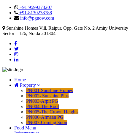
+91-9599373207
+91-8130238788
info@pgnow.com
Sunshine Homes Vill. Raipur, Opp. Gate No. 2 Amity University
Sector – 126, Noida 201304
Home
Property
PN001-Sunshine Homes
PN002- Sunshine Plus
PN003-Arpit PG
PN004-The Roof
PN005-The Crown Heights
PN006-Armaan PG
PN007-Coming Soon
Food Menu