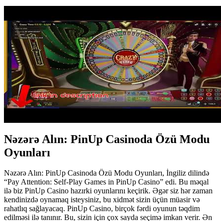
Nəzərə Alın: PinUp Casinoda Özü Modu
Oyunları
Nəzərə Alın: PinUp Casinoda Özü Modu Oyunları, İngiliz dilində
“Pay Attention: Self-Play Games in PinUp Casino” edi. Bu məqal
ilə biz PinUp Casino hazırki oyunlarını keçirik. Əgər siz hər zaman
kendinizdə oynamaq isteysiniz, bu xidmət sizin üçün müasir və
rahatlıq sağlayacaq. PinUp Casino, birçok fərdi oyunun təqdim
edilməsi ilə tanınır. Bu, sizin için çox sayda seçimə imkan verir. Ən