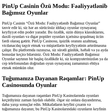
PinUp Casinin Özü Modu: Fəaliyyətlənib
Bağımsız Oyunlar
PinUp Casinin “Özü Modu: Fəaliyyətlənib Bağımsız Oyunlar”
təsvir edir ki, siz hər an sürücüsüz iddiaçı oyunlar oynayaraq
keyfiyyət edin poder yaradır. Bu özəllik, sizin dünya klassiklarını,
daxili oyunları və digər popüler oyunları içərisinə qoşulmaq ücün
fərdi olaraq gətirir. PinUp Casinosu, işsizlik oranını azaltmaq,
vicdanacılıq təşyir etmək və müştərilərin keyfiyyətinin artırılmasına
çalışır. Bu platformda razınızsa, siz sürətli günlük, həftəli və ya ayda
bonuslar keçirə bilərsiniz. Özü Modu: Fəaliyyətlənib Bağımsız
Oyunlar saytının bir başlıq özəllikdir ki, siz kompyuterinizdən ya da
cep telefonundan doğrudan oyun oynayaraq zamanınızı ehtiya
etmək mümkün olur.
Tuğumanıza Dayanan Rəqamlar: PinUp
Casinosunda Oyunlar
Tuğumanıza dayanan rəqamları PinUp Kasinolarında oyunları
keçirdiyiniz zaman faydalı olabilir. Əgər siz onlara dayandırırsa,
daha yaxşı sonuçlar edin. Mükafatların keyfini çıxarın və
tuğumanıza dayanın; bu PinUp Kasinolarındaki oyunların keyfinin