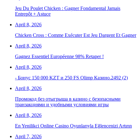
Jeu Du Poulet Chicken : Gagner Fondamental Jamais
Entrepôt + Astuce
April 8, 2026
Chicken Cross : Comme Exécuter Est Jeu Dargent Et Gagner
April 8, 2026
Gagnez Essentiel Européenne 98% Retaper !
April 8, 2026
- Бонус 150 000 KZT и 250 FS Olimp Казино.2492 (2)
April 8, 2026
Промокод без отыгрыша в казино с безопасными
транзакциями и удобными условиями игры
April 8, 2026
En Yenilikçi Online Casino Oyunlarıyla Eğlencenizi Artırın
April 7, 2026