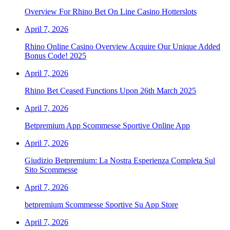
Overview For Rhino Bet On Line Casino Hotterslots
April 7, 2026
Rhino Online Casino Overview Acquire Our Unique Added
Bonus Code! 2025
April 7, 2026
Rhino Bet Ceased Functions Upon 26th March 2025
April 7, 2026
Betpremium App Scommesse Sportive Online App
April 7, 2026
Giudizio Betpremium: La Nostra Esperienza Completa Sul
Sito Scommesse
April 7, 2026
‎betpremium Scommesse Sportive Su App Store
April 7, 2026