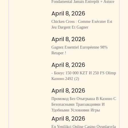
Fondamental Jamais Entrepôt + Astuce
April 8, 2026
Chicken Cross : Comme Exécuter Est
Jeu Dargent Et Gagner
April 8, 2026
Gagnez Essentiel Européenne 98%
Retaper !
April 8, 2026
- Бонус 150 000 KZT И 250 FS Olimp
Казино.2492 (2)
April 8, 2026
Промокод Без Отыгрыша В Казино С
Безопасными Транзакциями И
Удобными Условиями Игры
April 8, 2026
En Yenilikçi Online Casino Oyunlarıyla