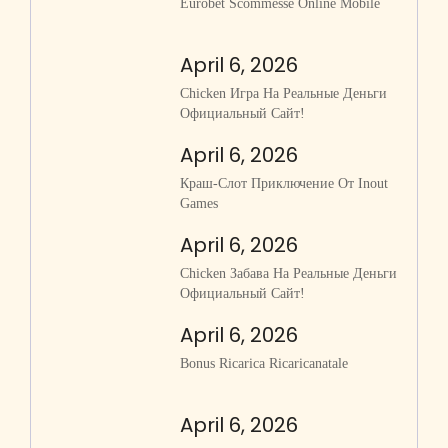
Eurobet Scommesse Online Mobile
April 6, 2026
Chicken Игра На Реальные Деньги
Официальный Сайт!
April 6, 2026
Краш-Слот Приключение От Inout
Games
April 6, 2026
Chicken Забава На Реальные Деньги
Официальный Сайт!
April 6, 2026
Bonus Ricarica Ricaricanatale
April 6, 2026