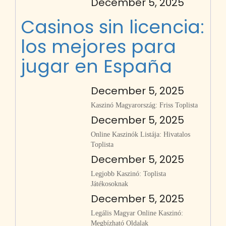
December 5, 2025
Casinos sin licencia:
los mejores para
jugar en España
December 5, 2025
Kaszinó Magyarország: Friss Toplista
December 5, 2025
Online Kaszinók Listája: Hivatalos
Toplista
December 5, 2025
Legjobb Kaszinó: Toplista
Játékosoknak
December 5, 2025
Legális Magyar Online Kaszinó:
Megbízható Oldalak