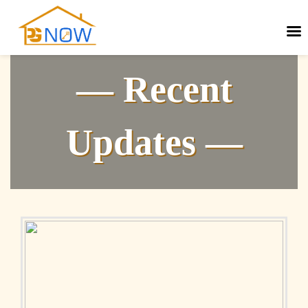
— Recent
Updates —
Next
Previous
post:
post: