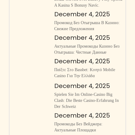
A Kasina S Bonusy Navíc.
December 4, 2025
Промокод Без Отыгрыша В Казино:
Свежие Предложения
December 4, 2025
Актуальные Промокоды Казино Без
Отыгрыша: Честные Данные
December 4, 2025
Παίξτε Στο Bassbet: Κινητό Mobile
Casino Για Την Ελλάδα
December 4, 2025
Spielen Sie Im Online-Casino Big
Clash: Die Beste Casino-Erfahrung In
Der Schweiz
December 4, 2025
Промокоды Без Вейджера:
Актуальные Площадки