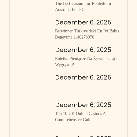
The Best Casino For Roulette In
Australia For PC
December 6, 2025
Betwinner Türkiye'deki En İyi Bahis
Deneyimi 1140278970
December 6, 2025
Ruletka Pieniądze Na Żywo - Graj I
Wygrywaj!
December 6, 2025
December 6, 2025
Top 10 UK Online Casinos A
Comprehensive Guide