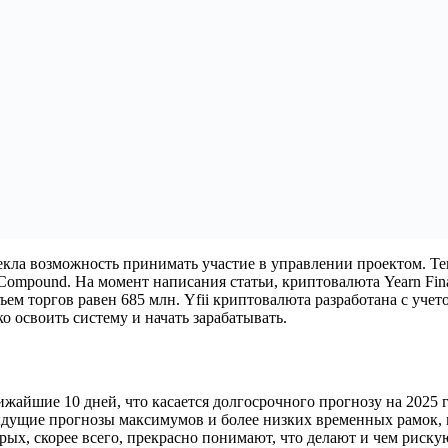
кла возможность принимать участие в управлении проектом. Тен
ompound. На момент написания статьи, криптовалюта Yearn Fina
ем торгов равен 685 млн. Yfii криптовалюта разработана с учето
о освоить систему и начать зарабатывать.
ижайшие 10 дней, что касается долгосрочного прогнозу на 2025 г
ущие прогнозы максимумов и более низких временных рамок, п
рых, скорее всего, прекрасно понимают, что делают и чем риску