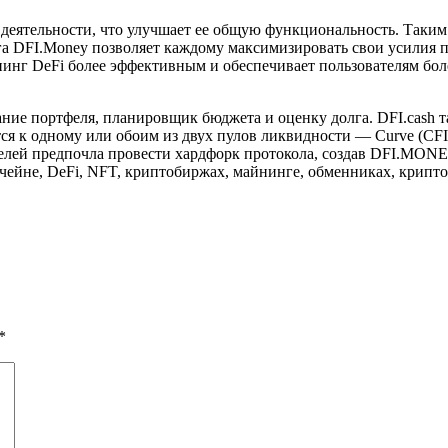
в деятельности, что улучшает ее общую функциональность. Таки
 DFI.Money позволяет каждому максимизировать свои усилия п
йнинг DeFi более эффективным и обеспечивает пользователям б
ие портфеля, планировщик бюджета и оценку долга. DFI.cash та
я к одному или обоим из двух пулов ликвидности — Curve (CFI)
телей предпочла провести хардфорк протокола, создав DFI.MONEY
кчейне, DeFi, NFT, криптобиржах, майнинге, обменниках, крипт
*