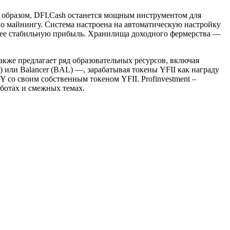
м образом, DFI.Cash останется мощным инструментом для
о майнингу. Система настроена на автоматическую настройку
олее стабильную прибыль. Хранилища доходного фермерства —
кже предлагает ряд образовательных ресурсов, включая
 или Balancer (BAL) —, зарабатывая токены YFII как награду
 со своим собственным токеном YFII. Profinvestment –
оботах и смежных темах.