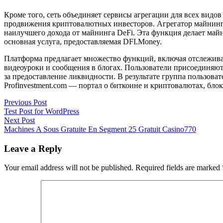
Кроме того, сеть объединяет сервисы агрегации для всех видо
продвижения криптовалютных инвесторов. Агрегатор майнинга
наилучшего дохода от майнинга DeFi. Эта функция делает ма
основная услуга, предоставляемая DFI.Money.
Платформа предлагает множество функций, включая отслеживан
видеоуроки и сообщения в блогах. Пользователи присоединяютс
за предоставление ликвидности. В результате группа пользова
Profinvestment.com — портал о биткоине и криптовалютах, бло
Post
Previous
Previous Post
post:
Test Post for WordPress
navigation
Next
Next Post
post:
Machines A Sous Gratuite En Segment 25 Gratuit Casino770
Leave a Reply
Your email address will not be published.
Required fields are marked