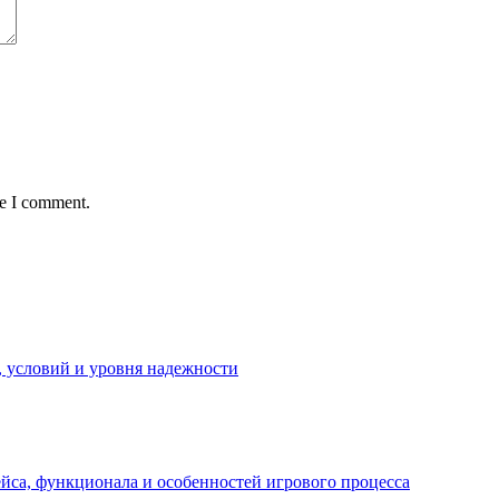
me I comment.
 условий и уровня надежности
йса, функционала и особенностей игрового процесса