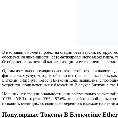
В настоящий момент проект на стадии бета-версии, которую мо
обеспечения ликвидности, автоматизированного маркетинга, то
Отображение рыночной капитализации и ее сравнение с разл
Одним из самых популярных аспектов этой отрасли является д
финансовых услуг, которые обычно централизованы, таких как
Биткойн, Эфириум, Тезос и Биткойн Кэш, защищены с помощью 
устройств, подключенных к блокчейну. В случае Биткоина это 1
Но в них нет функциональности, они растут только за счет хай
YFFI и YFII потеряли 99% и 87.6% от своей пиковой цены соотв
названий, очевидно, созданная намеренно в надежде на невним
Популярные Токены В Блокчейне Ethe