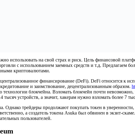
жно использовать на свой страх и риск. Цель финансовой платф
рговли с использованием заемных средств и т.д. Предлагаем бол
ичными криптовалютами.
ецентрализованное финансирование (DeFi). DeFi относится к ис
 кредитование и заимствование, децентрализованным образом.
h
технологии блокчейна. Взломать блокчейн почти невозможно, п
4 тысяч устройств, а значит, хакерам нужно взломать более 7 т
па. Однако трейдеры продолжают покупать токен в уверенности, ч
етственно, а создатель токена Asuka был обвинен в экзит-скаме
ательных пользователей.
reum