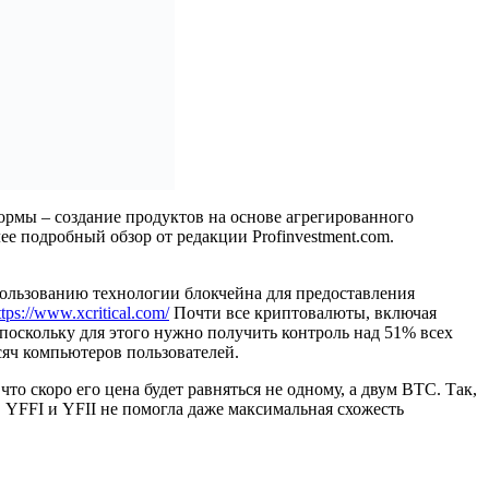
ормы – создание продуктов на основе агрегированного
ее подробный обзор от редакции Profinvestment.com.
пользованию технологии блокчейна для предоставления
ttps://www.xcritical.com/
Почти все криптовалюты, включая
оскольку для этого нужно получить контроль над 51% всех
ысяч компьютеров пользователей.
то скоро его цена будет равняться не одному, а двум BTC. Так,
. YFFI и YFII не помогла даже максимальная схожесть