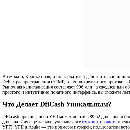
Возможно, Кронье прав, и пользователей действительно привле
DeFi с распространения COMP, токенов кредитного протокола C
Рыночная капитализация составляет 996 млн., а ежедневный объ
простого и интуитивно понятного интерфейса, вы сможете легк
Что Делает DfiCash Уникальным?
DFI.cash прогноз, цена YFII может достичь 89.62 долларов в бл
доллара. Идя еще дальше, учитывая все
trx криптовалюта
предыд
YFFI, YFII и Asuka — это примеры пузырей, пользователи кото