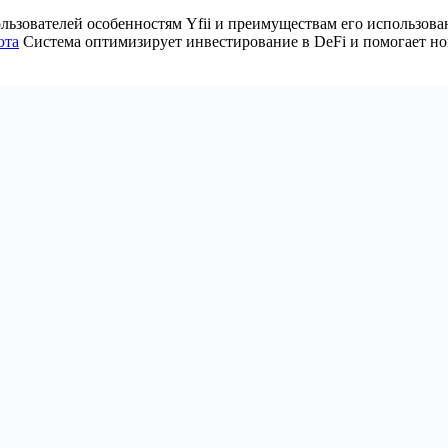
ьзователей особенностям Yfii и преимуществам его использова
юта
Система оптимизирует инвестирование в DeFi и помогает но