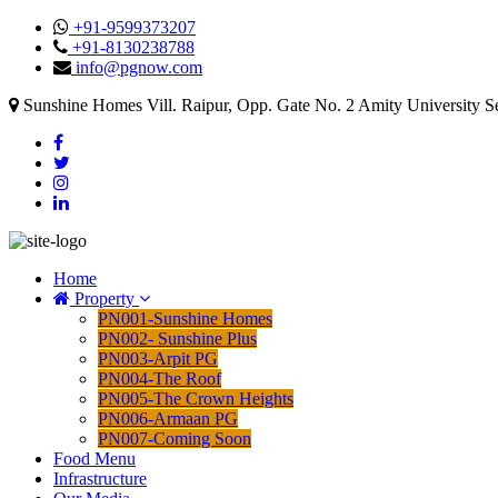
+91-9599373207
+91-8130238788
info@pgnow.com
Sunshine Homes Vill. Raipur, Opp. Gate No. 2 Amity University S
Home
Property
PN001-Sunshine Homes
PN002- Sunshine Plus
PN003-Arpit PG
PN004-The Roof
PN005-The Crown Heights
PN006-Armaan PG
PN007-Coming Soon
Food Menu
Infrastructure