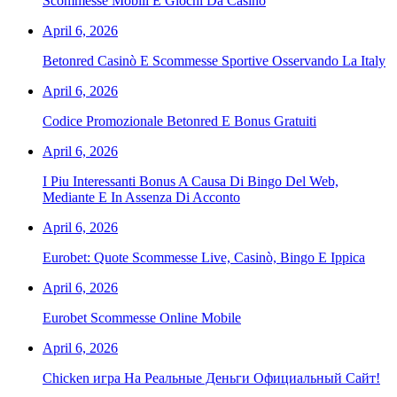
Scommesse Mobili E Giochi Da Casinò
April 6, 2026
Betonred Casinò E Scommesse Sportive Osservando La Italy
April 6, 2026
Codice Promozionale Betonred E Bonus Gratuiti
April 6, 2026
I Piu Interessanti Bonus A Causa Di Bingo Del Web,
Mediante E In Assenza Di Acconto
April 6, 2026
Eurobet: Quote Scommesse Live, Casinò, Bingo E Ippica
April 6, 2026
Eurobet Scommesse Online Mobile
April 6, 2026
Chicken игра На Реальные Деньги Официальный Сайт!