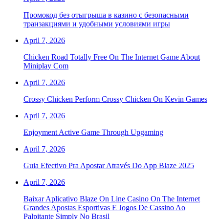
Промокод без отыгрыша в казино с безопасными
транзакциями и удобными условиями игры
April 7, 2026
Chicken Road Totally Free On The Internet Game About
Miniplay Com
April 7, 2026
Crossy Chicken Perform Crossy Chicken On Kevin Games
April 7, 2026
Enjoyment Active Game Through Upgaming
April 7, 2026
Guia Efectivo Pra Apostar Através Do App Blaze 2025
April 7, 2026
Baixar Aplicativo Blaze On Line Casino On The Internet
Grandes Apostas Esportivas E Jogos De Cassino Ao
Palpitante Simply No Brasil