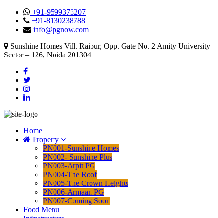
+91-9599373207
+91-8130238788
info@pgnow.com
Sunshine Homes Vill. Raipur, Opp. Gate No. 2 Amity University
Sector – 126, Noida 201304
Home
Property
PN001-Sunshine Homes
PN002- Sunshine Plus
PN003-Arpit PG
PN004-The Roof
PN005-The Crown Heights
PN006-Armaan PG
PN007-Coming Soon
Food Menu