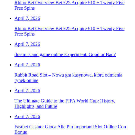
Rhino Bet Overview Bet £25 Acquire £10 + Twenty Five
Free Spins
April 7, 2026
Rhino Bet Overview Bet £25 Acquire £10 + Twenty Five
Free Spins
April 7, 2026
dream island game online Experiment: Good or Bad?
April 7, 2026
Rabbit Road Slot – Nowa gra kasynowa, która odmienia
rynek online
April 7, 2026
The Ultimate Guide to the FIFA World Cup: History,
Highlights, and Future
April 7, 2026
Fastbet Casino: Gioca Alle Piu Importanti Slot Online Con
Bonus