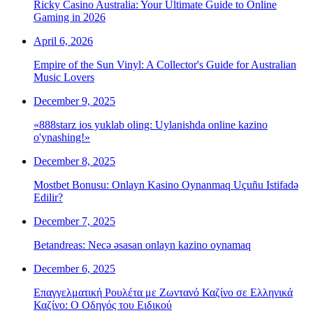
Ricky Casino Australia: Your Ultimate Guide to Online
Gaming in 2026
April 6, 2026
Empire of the Sun Vinyl: A Collector's Guide for Australian
Music Lovers
December 9, 2025
«888starz ios yuklab oling: Uylanishda online kazino
o'ynashing!»
December 8, 2025
Mostbet Bonusu: Onlayn Kasino Oynanmaq Uçuñu Istifadə
Edilir?
December 7, 2025
Betandreas: Necə əsasan onlayn kazino oynamaq
December 6, 2025
Επαγγελματική Ρουλέτα με Ζωντανό Καζίνο σε Ελληνικά
Καζίνο: Ο Οδηγός του Ειδικού