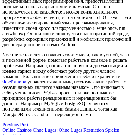
эффективный язык программирования, предоставляющий
полный контроль над системой и памятью. Он часто
используется при разработке высокопроизводительного
программного обеспечения, игр и системного ПО. Java — это
объектно-ориентированный язык программирования,
известный своей кросс-платформенностью («write once, run
anywhere»). Он широко используется в корпоративной среде,
разработке серверных приложений и мобильных приложений
для операционной системы Android.
Умение ясно и четко излагать свои мысли, как в устной, так и
в письменной форме, помогает работать в команде и решать
проблемы. Например, написание понятной документации и
комментариев к коду облегчает работу другим членам
команды. Большинство приложений требуют хранения и
Фреймворк
управления данными, поэтому знание работы с
базами данных является важным навыком. Это включает в
себя умение писать SQL-запросы, а также понимание
принципов работы реляционных и нереляционных баз
данных. Например, MySQL и PostgreSQL являются
популярными реляционными базами данных, тогда как
MongoDB и Cassandra — нереляционными.
Post
Previous
Previous Post
post:
Online Casinos Ohne Lugas: Ohne Lugas Restriction Spielen
navigation