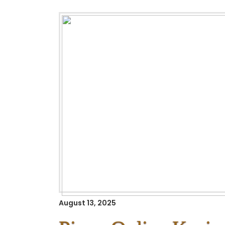
Next
Previou
post:
post:
August 13, 2025