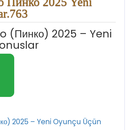
no Пинко 2025 Yeni
ar.763
o (Пинко) 2025 – Yeni
onuslar
нко) 2025 – Yeni Oyunçu Üçün