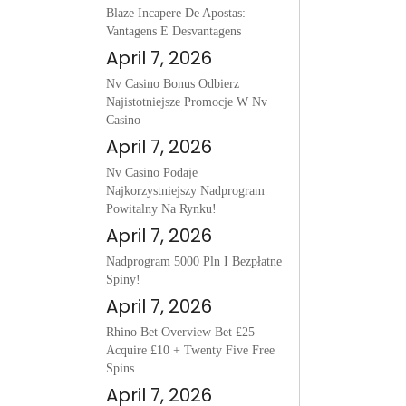
Blaze Incapere De Apostas:
Vantagens E Desvantagens
April 7, 2026
Nv Casino Bonus Odbierz
Najistotniejsze Promocje W Nv
Casino
April 7, 2026
Nv Casino Podaje
Najkorzystniejszy Nadprogram
Powitalny Na Rynku!
April 7, 2026
Nadprogram 5000 Pln I Bezpłatne
Spiny!
April 7, 2026
Rhino Bet Overview Bet £25
Acquire £10 + Twenty Five Free
Spins
April 7, 2026