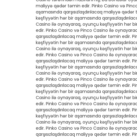
maliyyə qədər təmin edir. Pinko Casino və Pinc
aşamasında qarşısızlaşdırılacaq maliyyə qədər 
kəşfiyyətin hər bir aşamasında qarşısızlaşdırıl
Casino ilə oynayaraq, oyunçu kəşfiyyətin hər b
edir. Pinko Casino və Pinco Casino ilə oynayara
qarşısızlaşdırılacaq maliyyə qədər təmin edir. 
kəşfiyyətin hər bir aşamasında qarşısızlaşdırıl
Casino ilə oynayaraq, oyunçu kəşfiyyətin hər b
edir. Pinko Casino və Pinco Casino ilə oynayara
qarşısızlaşdırılacaq maliyyə qədər təmin edir. 
kəşfiyyətin hər bir aşamasında qarşısızlaşdırıl
Casino ilə oynayaraq, oyunçu kəşfiyyətin hər b
edir. Pinko Casino və Pinco Casino ilə oynayara
qarşısızlaşdırılacaq maliyyə qədər təmin edir. 
kəşfiyyətin hər bir aşamasında qarşısızlaşdırıl
Casino ilə oynayaraq, oyunçu kəşfiyyətin hər b
edir. Pinko Casino və Pinco Casino ilə oynayara
qarşısızlaşdırılacaq maliyyə qədər təmin edir. 
kəşfiyyətin hər bir aşamasında qarşısızlaşdırıl
Casino ilə oynayaraq, oyunçu kəşfiyyətin hər b
edir. Pinko Casino və Pinco Casino ilə oynayara
qarşısızlaşdırılacaq maliyyə qədər təmin edir. 