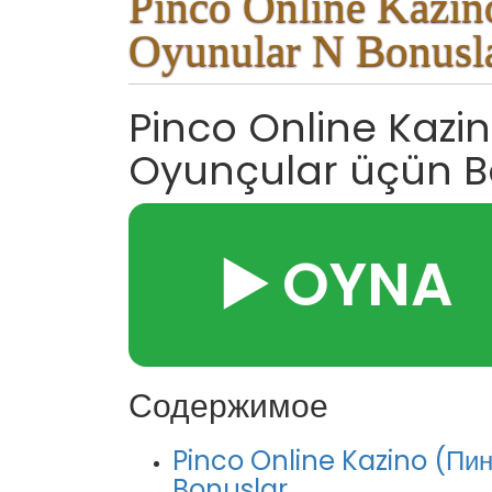
Pinco Online Kazi
Oyunular N Bonusl
Pinco Online Kazin
Oyunçular üçün B
▶️ OYNA
Содержимое
Pinco Online Kazino (Пи
Bonuslar