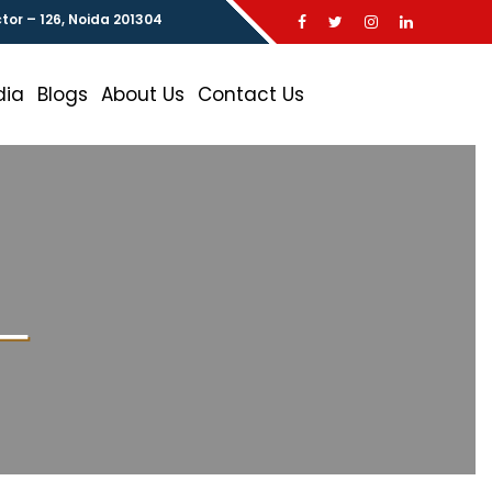
ctor – 126, Noida 201304
dia
Blogs
About Us
Contact Us
—