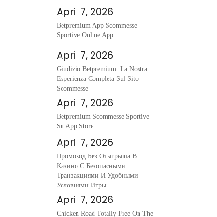
April 7, 2026
Betpremium App Scommesse
Sportive Online App
April 7, 2026
Giudizio Betpremium: La Nostra
Esperienza Completa Sul Sito
Scommesse
April 7, 2026
‎betpremium Scommesse Sportive
Su App Store
April 7, 2026
Промокод Без Отыгрыша В
Казино С Безопасными
Транзакциями И Удобными
Условиями Игры
April 7, 2026
Chicken Road Totally Free On The