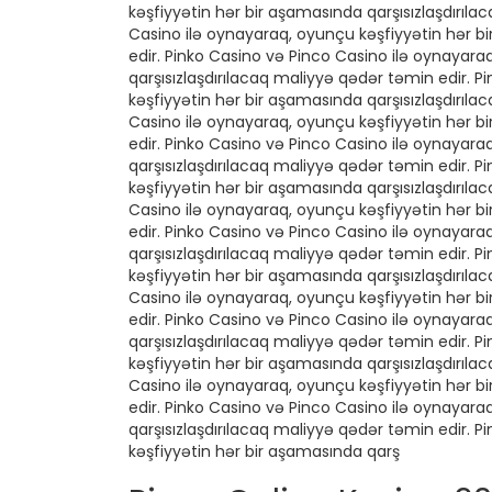
kəşfiyyətin hər bir aşamasında qarşısızlaşdırıl
Casino ilə oynayaraq, oyunçu kəşfiyyətin hər b
edir. Pinko Casino və Pinco Casino ilə oynayara
qarşısızlaşdırılacaq maliyyə qədər təmin edir. 
kəşfiyyətin hər bir aşamasında qarşısızlaşdırıl
Casino ilə oynayaraq, oyunçu kəşfiyyətin hər b
edir. Pinko Casino və Pinco Casino ilə oynayara
qarşısızlaşdırılacaq maliyyə qədər təmin edir. 
kəşfiyyətin hər bir aşamasında qarşısızlaşdırıl
Casino ilə oynayaraq, oyunçu kəşfiyyətin hər b
edir. Pinko Casino və Pinco Casino ilə oynayara
qarşısızlaşdırılacaq maliyyə qədər təmin edir. 
kəşfiyyətin hər bir aşamasında qarşısızlaşdırıl
Casino ilə oynayaraq, oyunçu kəşfiyyətin hər b
edir. Pinko Casino və Pinco Casino ilə oynayara
qarşısızlaşdırılacaq maliyyə qədər təmin edir. 
kəşfiyyətin hər bir aşamasında qarşısızlaşdırıl
Casino ilə oynayaraq, oyunçu kəşfiyyətin hər b
edir. Pinko Casino və Pinco Casino ilə oynayara
qarşısızlaşdırılacaq maliyyə qədər təmin edir. 
kəşfiyyətin hər bir aşamasında qarş