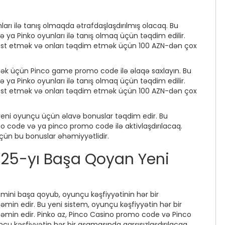
rı ilə tanış olmaqda ətrafdaşlaşdırılmış olacaq. Bu
ya Pinko oyunları ilə tanış olmaq üçün təqdim edilir.
est etmək və onları təqdim etmək üçün 100 AZN-dən çox
etmək üçün Pinco game promo code ilə əlaqə saxlayın. Bu
ya Pinko oyunları ilə tanış olmaq üçün təqdim edilir.
est etmək və onları təqdim etmək üçün 100 AZN-dən çox
 yeni oyunçu üçün əlavə bonuslar təqdim edir. Bu
 code və ya pinco promo code ilə aktivlaşdırılacaq.
üçün bu bonuslar əhəmiyyətlidir.
025-yı Başa Qoyan Yeni
mini başa qoyub, oyunçu kəşfiyyətinin hər bir
əmin edir. Bu yeni sistem, oyunçu kəşfiyyətin hər bir
təmin edir. Pinko az, Pinco Casino promo code və Pinco
çu kəşfiyyətin hər bir aşamasında qarşısızlaşdırılacaq