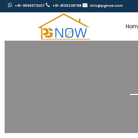
+91-9599373207
+91-8130238788
info@pgnow.com
Hom