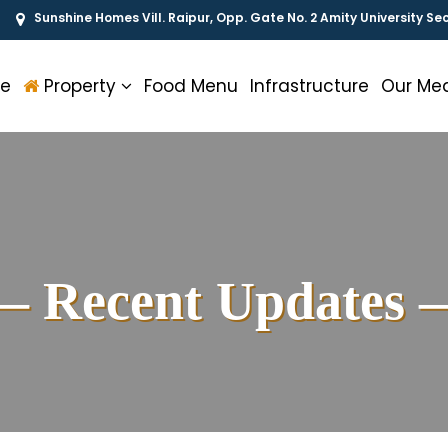
Sunshine Homes Vill. Raipur, Opp. Gate No. 2 Amity University Se
e
Property
Food Menu
Infrastructure
Our Me
— Recent Updates 