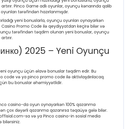
in yaxşı oyunçu üçün hazırladığı yeni bonuslarla, oyunçu
rtırır. Pinco Game adlı oyunlar, oyunçu kənarında qalib
yunları tərəfindən hazırlanmışdır.
ırladığı yeni bonuslarla, oyunçu oyunları oynayarkən
 Casino Promo Code ilə qeydiyyatdan keçirə bilər və
 oyunçu tərəfindən təqdim olunan yeni bonuslar, oyunçu
rtırır.
Пинко) 2025 – Yeni Oyunçu
 yeni oyunçu üçün əlavə bonuslar təqdim edir. Bu
 code və ya pinco promo code ilə aktivlaşdırılacaq.
üçün bu bonuslar əhəmiyyətlidir.
 Pinco casino-da oyun oynayarkən 100% qazanma
ən çox dəyərli qazanma qazanırsa təqaüyə gələ bilər.
fisial.com-sa və ya Pinco casino-in sosial media
bilərsiniz.