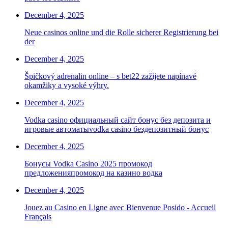
December 4, 2025
Neue casinos online und die Rolle sicherer Registrierung bei
der
December 4, 2025
Špičkový adrenalin online – s bet22 zažijete napínavé
okamžiky a vysoké výhry.
December 4, 2025
Vodka casino официальный сайт бонус без депозита и
игровые автоматыvodka casino бездепозитный бонус
December 4, 2025
Бонусы Vodka Casino 2025 промокод
предложенияпромокод на казино водка
December 4, 2025
Jouez au Casino en Ligne avec Bienvenue Posido - Accueil
Français