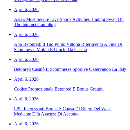
April 6, 2026
Asia's Most Secure Live Sports Activities Trading Swap On
The Internet Gambling
April 6, 2026
App Betonred: Il Tuo Punto Vittoria Riferimento A Fine Di
Scommesse Mobili E Giochi Da Casinò
April 6, 2026
Betonred Casinò E Scommesse Sportive Osservando La Italy
April 6, 2026
Codice Promozionale Betonred E Bonus Gratuiti
April 6, 2026
I Piu Interessanti Bonus A Causa Di Bingo Del Web,
Mediante E In Assenza Di Acconto
April 6, 2026