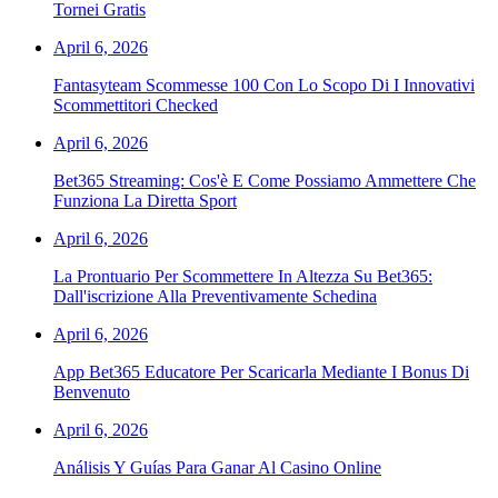
Tornei Gratis
April 6, 2026
Fantasyteam Scommesse 100 Con Lo Scopo Di I Innovativi
Scommettitori Checked
April 6, 2026
Bet365 Streaming: Cos'è E Come Possiamo Ammettere Che
Funziona La Diretta Sport
April 6, 2026
La Prontuario Per Scommettere In Altezza Su Bet365:
Dall'iscrizione Alla Preventivamente Schedina
April 6, 2026
App Bet365 Educatore Per Scaricarla Mediante I Bonus Di
Benvenuto
April 6, 2026
Análisis Y Guías Para Ganar Al Casino Online