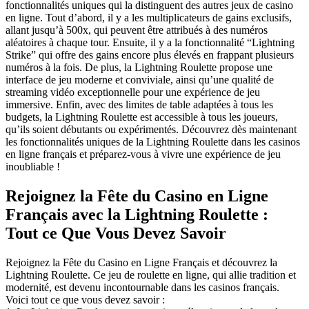
fonctionnalités uniques qui la distinguent des autres jeux de casino
en ligne. Tout d’abord, il y a les multiplicateurs de gains exclusifs,
allant jusqu’à 500x, qui peuvent être attribués à des numéros
aléatoires à chaque tour. Ensuite, il y a la fonctionnalité “Lightning
Strike” qui offre des gains encore plus élevés en frappant plusieurs
numéros à la fois. De plus, la Lightning Roulette propose une
interface de jeu moderne et conviviale, ainsi qu’une qualité de
streaming vidéo exceptionnelle pour une expérience de jeu
immersive. Enfin, avec des limites de table adaptées à tous les
budgets, la Lightning Roulette est accessible à tous les joueurs,
qu’ils soient débutants ou expérimentés. Découvrez dès maintenant
les fonctionnalités uniques de la Lightning Roulette dans les casinos
en ligne français et préparez-vous à vivre une expérience de jeu
inoubliable !
Rejoignez la Fête du Casino en Ligne
Français avec la Lightning Roulette :
Tout ce Que Vous Devez Savoir
Rejoignez la Fête du Casino en Ligne Français et découvrez la
Lightning Roulette. Ce jeu de roulette en ligne, qui allie tradition et
modernité, est devenu incontournable dans les casinos français.
Voici tout ce que vous devez savoir :