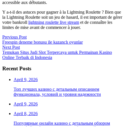
accessible aux débutants.
Y a-t-il des astuces pour gagner à la Lightning Roulette ? Bien que
la Lightning Roulette soit un jeu de hasard, il est important de gérer
votre bankroll
lightning roulette live stream
et de connaître les
limites de mise avant de commencer à jouer.
Post
Previous
Previous Post
post:
Freespin deneme bonusu ile kazançlı oyunlar
navigation
Next
Next Post
post:
Temukan Situs Judi Slot Terpercaya untuk Permainan Kasino
Online Terbaik di Indonesia
Recent Posts
April 9, 2026
Топ лучших казино с детальным описанием
функционала, условий и уровня надежности
April 9, 2026
April 8, 2026
Популярные онлайн казино с детальным обзором