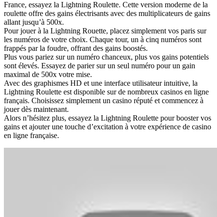
France, essayez la Lightning Roulette. Cette version moderne de la
roulette offre des gains électrisants avec des multiplicateurs de gains
allant jusqu’à 500x.
Pour jouer à la Lightning Rouette, placez simplement vos paris sur
les numéros de votre choix. Chaque tour, un à cinq numéros sont
frappés par la foudre, offrant des gains boostés.
Plus vous pariez sur un numéro chanceux, plus vos gains potentiels
sont élevés. Essayez de parier sur un seul numéro pour un gain
maximal de 500x votre mise.
Avec des graphismes HD et une interface utilisateur intuitive, la
Lightning Roulette est disponible sur de nombreux casinos en ligne
français. Choisissez simplement un casino réputé et commencez à
jouer dès maintenant.
Alors n’hésitez plus, essayez la Lightning Roulette pour booster vos
gains et ajouter une touche d’excitation à votre expérience de casino
en ligne française.