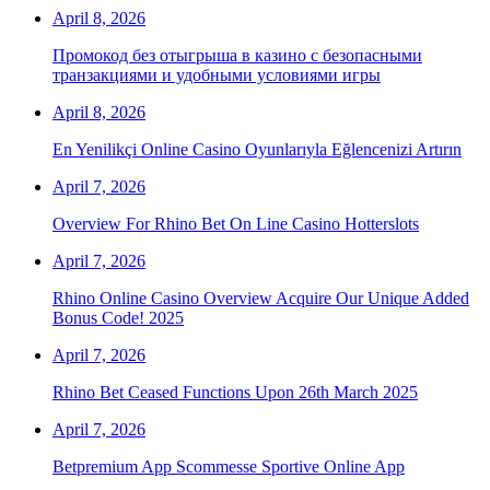
April 8, 2026
Промокод без отыгрыша в казино с безопасными
транзакциями и удобными условиями игры
April 8, 2026
En Yenilikçi Online Casino Oyunlarıyla Eğlencenizi Artırın
April 7, 2026
Overview For Rhino Bet On Line Casino Hotterslots
April 7, 2026
Rhino Online Casino Overview Acquire Our Unique Added
Bonus Code! 2025
April 7, 2026
Rhino Bet Ceased Functions Upon 26th March 2025
April 7, 2026
Betpremium App Scommesse Sportive Online App