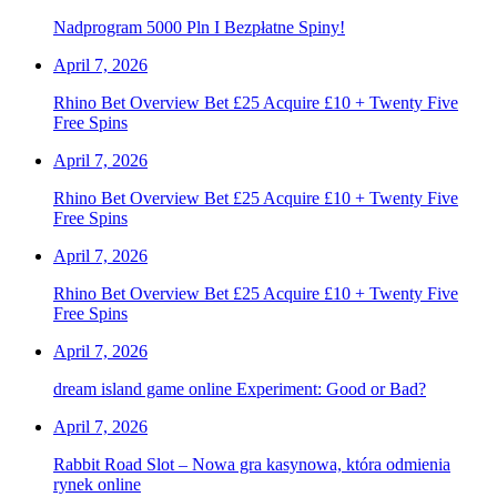
Nadprogram 5000 Pln I Bezpłatne Spiny!
April 7, 2026
Rhino Bet Overview Bet £25 Acquire £10 + Twenty Five
Free Spins
April 7, 2026
Rhino Bet Overview Bet £25 Acquire £10 + Twenty Five
Free Spins
April 7, 2026
Rhino Bet Overview Bet £25 Acquire £10 + Twenty Five
Free Spins
April 7, 2026
dream island game online Experiment: Good or Bad?
April 7, 2026
Rabbit Road Slot – Nowa gra kasynowa, która odmienia
rynek online