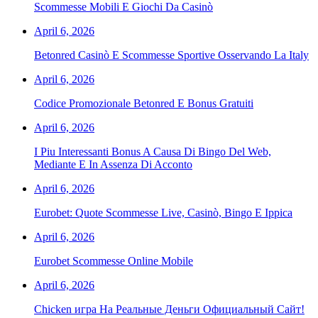
Scommesse Mobili E Giochi Da Casinò
April 6, 2026
Betonred Casinò E Scommesse Sportive Osservando La Italy
April 6, 2026
Codice Promozionale Betonred E Bonus Gratuiti
April 6, 2026
I Piu Interessanti Bonus A Causa Di Bingo Del Web,
Mediante E In Assenza Di Acconto
April 6, 2026
Eurobet: Quote Scommesse Live, Casinò, Bingo E Ippica
April 6, 2026
Eurobet Scommesse Online Mobile
April 6, 2026
Chicken игра На Реальные Деньги Официальный Сайт!