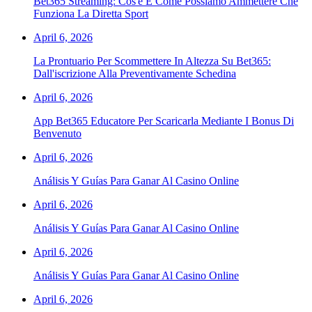
Bet365 Streaming: Cos'è E Come Possiamo Ammettere Che
Funziona La Diretta Sport
April 6, 2026
La Prontuario Per Scommettere In Altezza Su Bet365:
Dall'iscrizione Alla Preventivamente Schedina
April 6, 2026
App Bet365 Educatore Per Scaricarla Mediante I Bonus Di
Benvenuto
April 6, 2026
Análisis Y Guías Para Ganar Al Casino Online
April 6, 2026
Análisis Y Guías Para Ganar Al Casino Online
April 6, 2026
Análisis Y Guías Para Ganar Al Casino Online
April 6, 2026