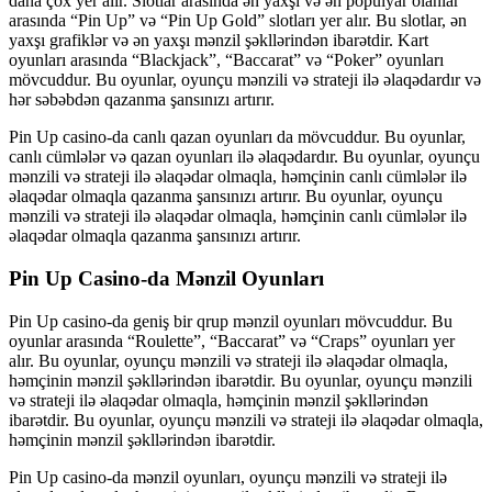
daha çox yer alır. Slotlar arasında ən yaxşı və ən populyar olanlar
arasında “Pin Up” və “Pin Up Gold” slotları yer alır. Bu slotlar, ən
yaxşı grafiklər və ən yaxşı mənzil şəkllərindən ibarətdir. Kart
oyunları arasında “Blackjack”, “Baccarat” və “Poker” oyunları
mövcuddur. Bu oyunlar, oyunçu mənzili və strateji ilə əlaqədardır və
hər səbəbdən qazanma şansınızı artırır.
Pin Up casino-da canlı qazan oyunları da mövcuddur. Bu oyunlar,
canlı cümlələr və qazan oyunları ilə əlaqədardır. Bu oyunlar, oyunçu
mənzili və strateji ilə əlaqədar olmaqla, həmçinin canlı cümlələr ilə
əlaqədar olmaqla qazanma şansınızı artırır. Bu oyunlar, oyunçu
mənzili və strateji ilə əlaqədar olmaqla, həmçinin canlı cümlələr ilə
əlaqədar olmaqla qazanma şansınızı artırır.
Pin Up Casino-da Mənzil Oyunları
Pin Up casino-da geniş bir qrup mənzil oyunları mövcuddur. Bu
oyunlar arasında “Roulette”, “Baccarat” və “Craps” oyunları yer
alır. Bu oyunlar, oyunçu mənzili və strateji ilə əlaqədar olmaqla,
həmçinin mənzil şəkllərindən ibarətdir. Bu oyunlar, oyunçu mənzili
və strateji ilə əlaqədar olmaqla, həmçinin mənzil şəkllərindən
ibarətdir. Bu oyunlar, oyunçu mənzili və strateji ilə əlaqədar olmaqla,
həmçinin mənzil şəkllərindən ibarətdir.
Pin Up casino-da mənzil oyunları, oyunçu mənzili və strateji ilə