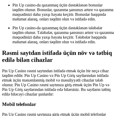
Pin Up casino-da qazanmaq üçün dəstəklənən bonuslar
təqdim olunur. Bonuslar, qazanma şansınızı artırır və qazanma
məqsədinizi daha yaxşı həyata keçirir. Bonuslar haqqında
məlumat alaraq, onları təqdim olun və istifadə edin.
Pin Up casino-da qazanmaq üçün dəstəklənən tələbələr
təqdim olunur. Tələbələr, qazanma şansınızı artırır və qazanma
məqsədinizi daha yaxşı həyata keçirir. Tələbələr haqqında
məlumat alaraq, onları təqdim olun və istifadə edin.
Rəsmi saytdan istifadə üçün növ və tətbiq
edilə bilən cihazlar
Pin Up Casino rəsmi saytından istifadə etmək üçün bir neçə cihaz
təqdim edilir. Pin Up Casino və Pin Up Giriş saytlarından istifadə
etmək üçün mənəmlənmiş mobil və məsuliyyətli cihazlar tələb
olunur. Pin Up Casino rəsmi saytınıza giriş etmək üçün Pin Up və
Pin Up Giriş saytlarından istifadə edə bilərsiniz. Bu saytların tətbiq
edilə biləcəyi cihazlar şunlardır:
Mobil telefonlar
Pin Up Casino rəsmi saytınıza giriş etmək üçün mobil telefonlar