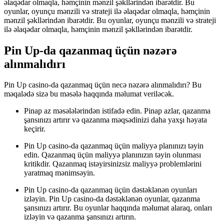
əlaqədar olmaqla, həmçinin mənzil şəkllərindən ibarətdir. Bu
oyunlar, oyunçu mənzili və strateji ilə əlaqədar olmaqla, həmçinin
mənzil şəkllərindən ibarətdir. Bu oyunlar, oyunçu mənzili və strateji
ilə əlaqədar olmaqla, həmçinin mənzil şəkllərindən ibarətdir.
Pin Up-da qazanmaq üçün nəzərə
alınmalıdırı
Pin Up casino-da qazanmaq üçün necə nəzərə alınmalıdırı? Bu
məqalədə sizə bu məsələ haqqında məlumat veriləcək.
Pinap az məsələlərindən istifadə edin. Pinap azlar, qazanma
şansınızı artırır və qazanma məqsədinizi daha yaxşı həyata
keçirir.
Pin Up casino-da qazanmaq üçün maliyyə planınızı təyin
edin. Qazanmaq üçün maliyyə planınızın təyin olunması
kritikdir. Qazanmaq istəyirsinizsiz maliyyə problemlərini
yaratmaq mənimsəyin.
Pin Up casino-da qazanmaq üçün dəstəklənən oyunları
izləyin. Pin Up casino-da dəstəklənən oyunlar, qazanma
şansınızı artırır. Bu oyunlar haqqında məlumat alaraq, onları
izləyin və qazanma şansınızı artırın.