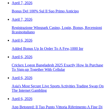
April 7, 2026
Bonus Del 100% Sul Il Suo Primo Anticipo
April 7, 2026
Registrazione Winspark Casino, Login, Bonus, Recensioni
Ilcasinoitaliano
April 6, 2026
Added Bonus Up In Order To A Few,1000 Inr
April 6, 2026
Crickex Logon Bangladesh 2025 Exactly How In Purchase
To Sign-up Together With Cellular
April 6, 2026
Asia's Most Secure Live Sports Activities Trading Swap On
The Internet Gambling
April 6, 2026
App Betonred: Il Tuo Punto Vittoria Riferimento A Fine Di