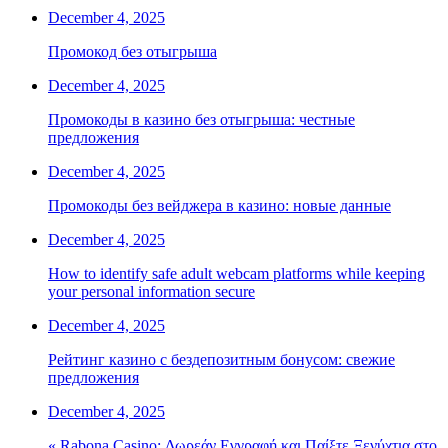
December 4, 2025
Промокод без отыгрыша
December 4, 2025
Промокоды в казино без отыгрыша: честные
предложения
December 4, 2025
Промокоды без вейджера в казино: новые данные
December 4, 2025
How to identify safe adult webcam platforms while keeping
your personal information secure
December 4, 2025
Рейтинг казино с бездепозитным бонусом: свежие
предложения
December 4, 2025
« Rabona Casino: Δωρεάν Εγγραφή και Παίξτε Ξενύχτια στο