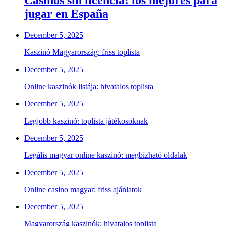
jugar en España
December 5, 2025
Kaszinó Magyarország: friss toplista
December 5, 2025
Online kaszinók listája: hivatalos toplista
December 5, 2025
Legjobb kaszinó: toplista játékosoknak
December 5, 2025
Legális magyar online kaszinó: megbízható oldalak
December 5, 2025
Online casino magyar: friss ajánlatok
December 5, 2025
Magyarország kaszinók: hivatalos toplista