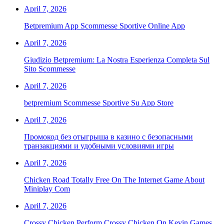
April 7, 2026
Betpremium App Scommesse Sportive Online App
April 7, 2026
Giudizio Betpremium: La Nostra Esperienza Completa Sul
Sito Scommesse
April 7, 2026
‎betpremium Scommesse Sportive Su App Store
April 7, 2026
Промокод без отыгрыша в казино с безопасными
транзакциями и удобными условиями игры
April 7, 2026
Chicken Road Totally Free On The Internet Game About
Miniplay Com
April 7, 2026
Crossy Chicken Perform Crossy Chicken On Kevin Games