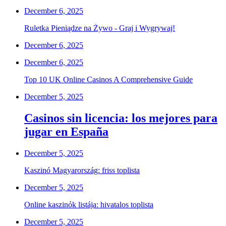
December 6, 2025
Ruletka Pieniądze na Żywo - Graj i Wygrywaj!
December 6, 2025
December 6, 2025
Top 10 UK Online Casinos A Comprehensive Guide
December 5, 2025
Casinos sin licencia: los mejores para
jugar en España
December 5, 2025
Kaszinó Magyarország: friss toplista
December 5, 2025
Online kaszinók listája: hivatalos toplista
December 5, 2025