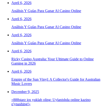
April 6, 2026
Análisis Y Guías Para Ganar Al Casino Online
April 6, 2026
Análisis Y Guías Para Ganar Al Casino Online
April 6, 2026
Análisis Y Guías Para Ganar Al Casino Online
April 6, 2026
Ricky Casino Australia: Your Ultimate Guide to Online
Gaming in 2026
April 6, 2026
Empire of the Sun Vinyl: A Collector's Guide for Australian
Music Lovers
December 9, 2025
«888starz ios yuklab oling: Uylanishda online kazino
o'ynashing!»