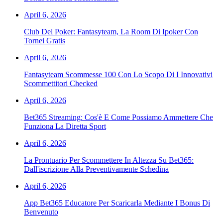
April 6, 2026
Club Del Poker: Fantasyteam, La Room Di Ipoker Con
Tornei Gratis
April 6, 2026
Fantasyteam Scommesse 100 Con Lo Scopo Di I Innovativi
Scommettitori Checked
April 6, 2026
Bet365 Streaming: Cos'è E Come Possiamo Ammettere Che
Funziona La Diretta Sport
April 6, 2026
La Prontuario Per Scommettere In Altezza Su Bet365:
Dall'iscrizione Alla Preventivamente Schedina
April 6, 2026
App Bet365 Educatore Per Scaricarla Mediante I Bonus Di
Benvenuto