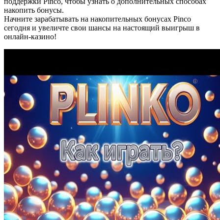
поддержки Pinco, чтобы узнать о дополнительных способах
накопить бонусы.
Начните зарабатывать на накопительных бонусах Pinco
сегодня и увеличте свои шансы на настоящий выигрыш в
онлайн-казино!