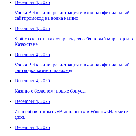
December 4, 2025
Vodka Bet казино ️ регистрация и вход на официальный
сайтпромокод на водка казино
December 4, 2025
Slottica скачать: как открыть для себя новый мир азарта в
Казахстане
December 4, 2025
Vodka Bet казино ️ регистрация и вход на официальный
сайтводка казино промокод
December 4, 2025
Казино с бездепом: новые бонусы
December 4, 2025
7 способов открыть «Выполнить» в WindowsНажмите
здесь
December 4, 2025