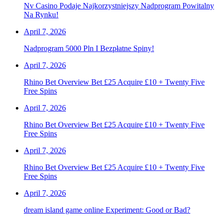
Nv Casino Podaje Najkorzystniejszy Nadprogram Powitalny
Na Rynku!
April 7, 2026
Nadprogram 5000 Pln I Bezpłatne Spiny!
April 7, 2026
Rhino Bet Overview Bet £25 Acquire £10 + Twenty Five
Free Spins
April 7, 2026
Rhino Bet Overview Bet £25 Acquire £10 + Twenty Five
Free Spins
April 7, 2026
Rhino Bet Overview Bet £25 Acquire £10 + Twenty Five
Free Spins
April 7, 2026
dream island game online Experiment: Good or Bad?