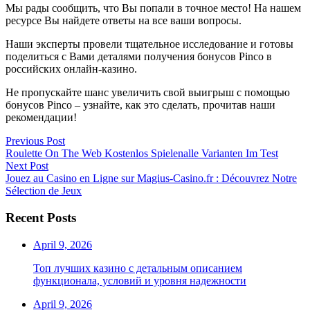
Мы рады сообщить, что Вы попали в точное место! На нашем
ресурсе Вы найдете ответы на все ваши вопросы.
Наши эксперты провели тщательное исследование и готовы
поделиться с Вами деталями получения бонусов Pinco в
российских онлайн-казино.
Не пропускайте шанс увеличить свой выигрыш с помощью
бонусов Pinco – узнайте, как это сделать, прочитав наши
рекомендации!
Post
Previous
Previous Post
post:
Roulette On The Web Kostenlos Spielenalle Varianten Im Test
navigation
Next
Next Post
post:
Jouez au Casino en Ligne sur Magius-Casino.fr : Découvrez Notre
Sélection de Jeux
Recent Posts
April 9, 2026
Топ лучших казино с детальным описанием
функционала, условий и уровня надежности
April 9, 2026