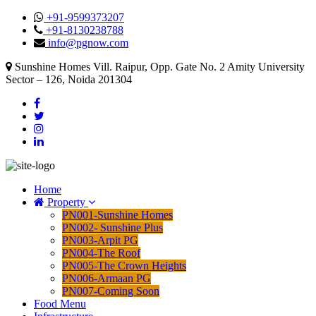
+91-9599373207
+91-8130238788
info@pgnow.com
Sunshine Homes Vill. Raipur, Opp. Gate No. 2 Amity University
Sector – 126, Noida 201304
Home
Property
PN001-Sunshine Homes
PN002- Sunshine Plus
PN003-Arpit PG
PN004-The Roof
PN005-The Crown Heights
PN006-Armaan PG
PN007-Coming Soon
Food Menu