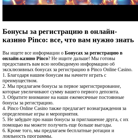
Бонусы за регистрацию в онлайн-
казино Pinco: все, что вам нужно знать
Вы ищете все информации о
Бонусах за регистрацию в
онлайн-казино Pinco
? Не ищите дальше! Mы готовы
предоставить вам всю необходимую информацию об
эксклюзивных бонусах за регистрацию в Pinco Online Casino.
1. Благодаря нашим бонусам вы начнете играть с
преимуществом.
2. Мы предлагаем бонусы за первое зарегистрирование,
которые увеличивают сумму вашего первого депозита.
3. Обратите внимание на наши ежемесячные постоянные
бонусы за регистрацию.
4. Pinco Online Casino также предлагает вознаграждения за
определенные игры и мероприятия.
5. Не забудьте про наши бонусы за приглашение друга, с их
помощью вы можете получить еще больше выгоды.
6. Кроме того, мы предлагаем бесплатные ротации и
лояльность программы.