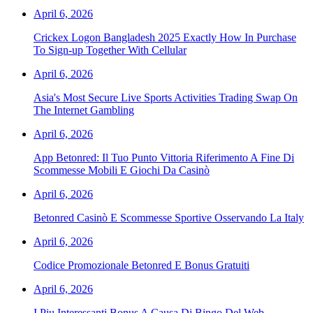
April 6, 2026
Crickex Logon Bangladesh 2025 Exactly How In Purchase
To Sign-up Together With Cellular
April 6, 2026
Asia's Most Secure Live Sports Activities Trading Swap On
The Internet Gambling
April 6, 2026
App Betonred: Il Tuo Punto Vittoria Riferimento A Fine Di
Scommesse Mobili E Giochi Da Casinò
April 6, 2026
Betonred Casinò E Scommesse Sportive Osservando La Italy
April 6, 2026
Codice Promozionale Betonred E Bonus Gratuiti
April 6, 2026
I Piu Interessanti Bonus A Causa Di Bingo Del Web,