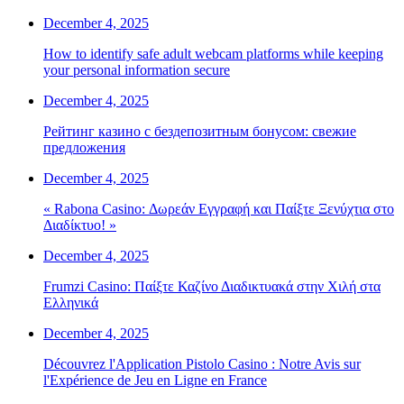
December 4, 2025
How to identify safe adult webcam platforms while keeping
your personal information secure
December 4, 2025
Рейтинг казино с бездепозитным бонусом: свежие
предложения
December 4, 2025
« Rabona Casino: Δωρεάν Εγγραφή και Παίξτε Ξενύχτια στο
Διαδίκτυο! »
December 4, 2025
Frumzi Casino: Παίξτε Καζίνο Διαδικτυακά στην Χιλή στα
Ελληνικά
December 4, 2025
Découvrez l'Application Pistolo Casino : Notre Avis sur
l'Expérience de Jeu en Ligne en France