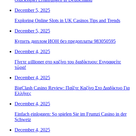
December 5, 2025
Exploring Online Slots in UK Casinos Tips and Trends
December 5, 2025
Купить диплом ИОН без предоплаты 983050595
December 4, 2025
Γίνετε μillioner στο καζίνο του διαδίκτυου: Εγγραφείτε
τώρα!
December 4, 2025
BigClash Casino Review: Παίξτε Καζίνο Στο Διαδίκτυο Για
Ελλήνες
December 4, 2025
Einfach einloggen: So spielen Sie im Frumzi Casino in der
Schweiz
December 4, 2025