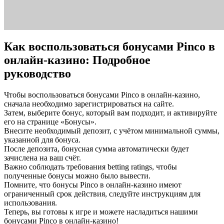
Как воспользоваться бонусами Pinco в
онлайн-казино: Подробное
руководство
Чтобы воспользоваться бонусами Pinco в онлайн-казино,
сначала необходимо зарегистрироваться на сайте.
Затем, выберите бонус, который вам подходит, и активируйте
его на странице «Бонусы».
Внесите необходимый депозит, с учётом минимальной суммы,
указанной для бонуса.
После депозита, бонусная сумма автоматически будет
зачислена на ваш счёт.
Важно соблюдать требования betting ratings, чтобы
полученные бонусы можно было вывести.
Помните, что бонусы Pinco в онлайн-казино имеют
ограниченный срок действия, следуйте инструкциям для
использования.
Теперь, вы готовы к игре и можете насладиться нашими
бонусами Pinco в онлайн-казино!