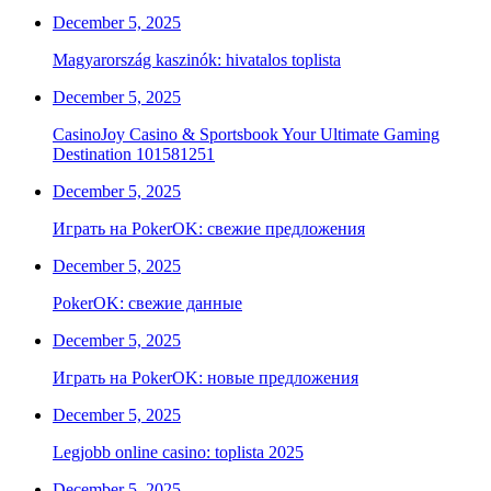
December 5, 2025
Magyarország kaszinók: hivatalos toplista
December 5, 2025
CasinoJoy Casino & Sportsbook Your Ultimate Gaming
Destination 101581251
December 5, 2025
Играть на PokerOK: свежие предложения
December 5, 2025
PokerOK: свежие данные
December 5, 2025
Играть на PokerOK: новые предложения
December 5, 2025
Legjobb online casino: toplista 2025
December 5, 2025