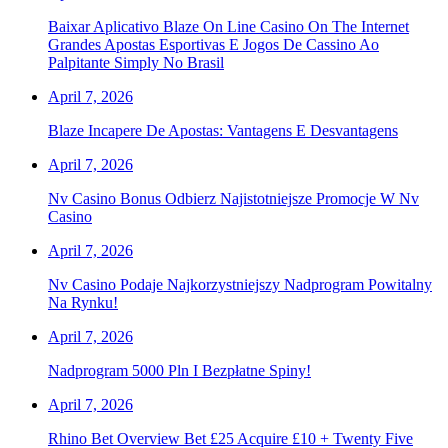
Baixar Aplicativo Blaze On Line Casino On The Internet
Grandes Apostas Esportivas E Jogos De Cassino Ao
Palpitante Simply No Brasil
April 7, 2026
Blaze Incapere De Apostas: Vantagens E Desvantagens
April 7, 2026
Nv Casino Bonus Odbierz Najistotniejsze Promocje W Nv
Casino
April 7, 2026
Nv Casino Podaje Najkorzystniejszy Nadprogram Powitalny
Na Rynku!
April 7, 2026
Nadprogram 5000 Pln I Bezpłatne Spiny!
April 7, 2026
Rhino Bet Overview Bet £25 Acquire £10 + Twenty Five