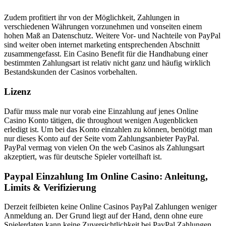
Zudem profitiert ihr von der Möglichkeit, Zahlungen in
verschiedenen Währungen vorzunehmen und vonseiten einem
hohen Maß an Datenschutz. Weitere Vor- und Nachteile von PayPal
sind weiter oben internet marketing entsprechenden Abschnitt
zusammengefasst. Ein Casino Benefit für die Handhabung einer
bestimmten Zahlungsart ist relativ nicht ganz und häufig wirklich
Bestandskunden der Casinos vorbehalten.
Lizenz
Dafür muss male nur vorab eine Einzahlung auf jenes Online
Casino Konto tätigen, die throughout wenigen Augenblicken
erledigt ist. Um bei das Konto einzahlen zu können, benötigt man
nur dieses Konto auf der Seite vom Zahlungsanbieter PayPal.
PayPal vermag von vielen On the web Casinos als Zahlungsart
akzeptiert, was für deutsche Spieler vorteilhaft ist.
Paypal Einzahlung Im Online Casino: Anleitung,
Limits & Verifizierung
Derzeit feilbieten keine Online Casinos PayPal Zahlungen weniger
Anmeldung an. Der Grund liegt auf der Hand, denn ohne eure
Spielerdaten kann keine Zuversichtlichkeit bei PayPal Zahlungen