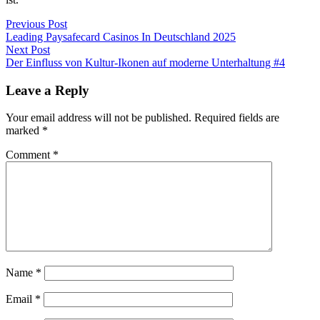
Post
Previous
Previous Post
post:
Leading Paysafecard Casinos In Deutschland 2025
navigation
Next
Next Post
post:
Der Einfluss von Kultur-Ikonen auf moderne Unterhaltung #4
Leave a Reply
Your email address will not be published.
Required fields are
marked
*
Comment
*
Name
*
Email
*