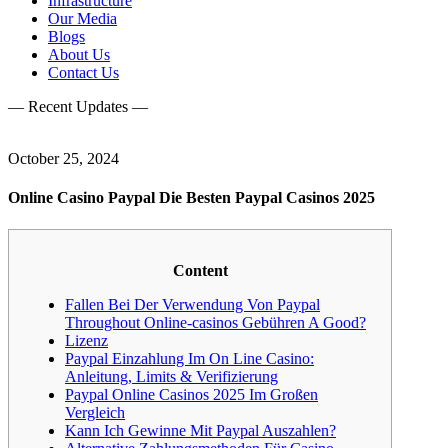
Infrastructure
Our Media
Blogs
About Us
Contact Us
— Recent Updates —
October 25, 2024
Online Casino Paypal Die Besten Paypal Casinos 2025
Content
Fallen Bei Der Verwendung Von Paypal
Throughout Online-casinos Gebühren A Good?
Lizenz
Paypal Einzahlung Im On Line Casino:
Anleitung, Limits & Verifizierung
Paypal Online Casinos 2025 Im Großen
Vergleich
Kann Ich Gewinne Mit Paypal Auszahlen?