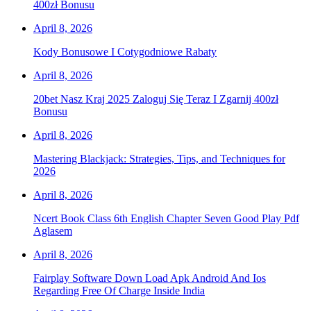
400zł Bonusu
April 8, 2026
Kody Bonusowe I Cotygodniowe Rabaty
April 8, 2026
20bet Nasz Kraj 2025 Zaloguj Się Teraz I Zgarnij 400zł
Bonusu
April 8, 2026
Mastering Blackjack: Strategies, Tips, and Techniques for
2026
April 8, 2026
Ncert Book Class 6th English Chapter Seven Good Play Pdf
Aglasem
April 8, 2026
Fairplay Software Down Load Apk Android And Ios
Regarding Free Of Charge Inside India