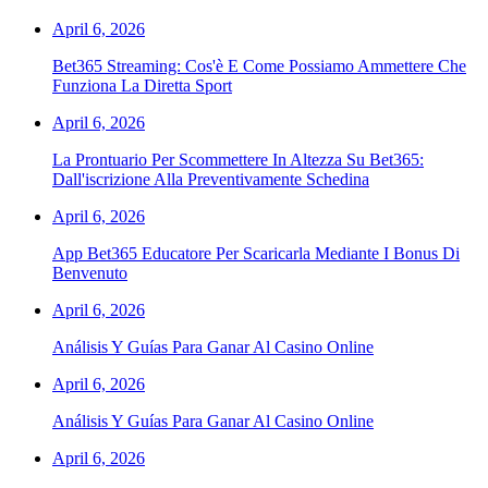
April 6, 2026
Bet365 Streaming: Cos'è E Come Possiamo Ammettere Che
Funziona La Diretta Sport
April 6, 2026
La Prontuario Per Scommettere In Altezza Su Bet365:
Dall'iscrizione Alla Preventivamente Schedina
April 6, 2026
App Bet365 Educatore Per Scaricarla Mediante I Bonus Di
Benvenuto
April 6, 2026
Análisis Y Guías Para Ganar Al Casino Online
April 6, 2026
Análisis Y Guías Para Ganar Al Casino Online
April 6, 2026