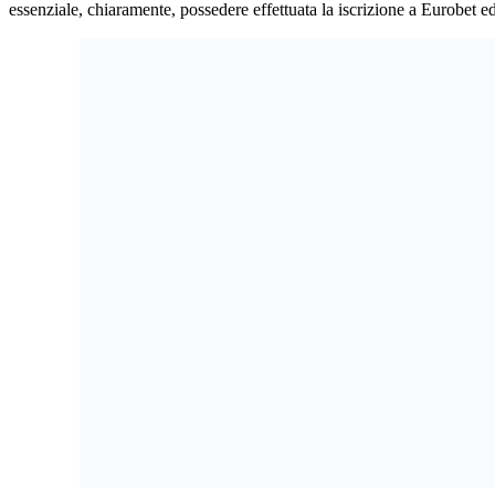
essenziale, chiaramente, possedere effettuata la iscrizione a Eurobet e