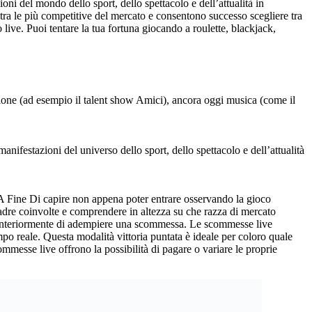
ioni del mondo dello sport, dello spettacolo e dell’attualità in
tra le più competitive del mercato e consentono successo scegliere tra
live. Puoi tentare la tua fortuna giocando a roulette, blackjack,
ione (ad esempio il talent show Amici), ancora oggi musica (come il
manifestazioni del universo dello sport, dello spettacolo e dell’attualità
 A Fine Di capire non appena poter entrare osservando la gioco
uadre coinvolte e comprendere in altezza su che razza di mercato
e anteriormente di adempiere una scommessa. Le scommesse live
mpo reale. Questa modalità vittoria puntata è ideale per coloro quale
mmesse live offrono la possibilità di pagare o variare le proprie