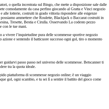
atori, o quella incentrata sul Bingo, che mette a disposizione sale dalle
 la sorte comodamente da casa perfino giocando al Gratta e Vinci negozio
alle lotterie, costruiti in grado vittoria rispondere alle esigenze
ome possiamo ammettere che Roulette, Blackjack o Baccarat costruiti in
lesina, Tresette, Bestia e Cirulla. Osservando La codesto pezzo
e con le tue mani.
nto a vivere l’inquietudine pura delle scommesse sportive negozio
no azione e sentendo il batticuore successo ogni gol, tiro o momento
 per guidarvi passo passo nel universo delle scommesse. Betscanner ti
ere tra la quota ideale.
rapido piattaforma di scommesse negozio online; è un viaggio
e gol, ogni scambio, e tu sei lì a sentire il battito del gioco come