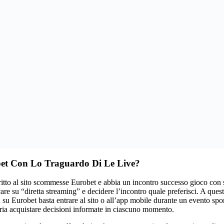
bet Con Lo Traguardo Di Le Live?
iscritto al sito scommesse Eurobet e abbia un incontro successo gioco con
ccare su “diretta streaming” e decidere l’incontro quale preferisci. A ques
 su Eurobet basta entrare al sito o all’app mobile durante un evento spo
toria acquistare decisioni informate in ciascuno momento.