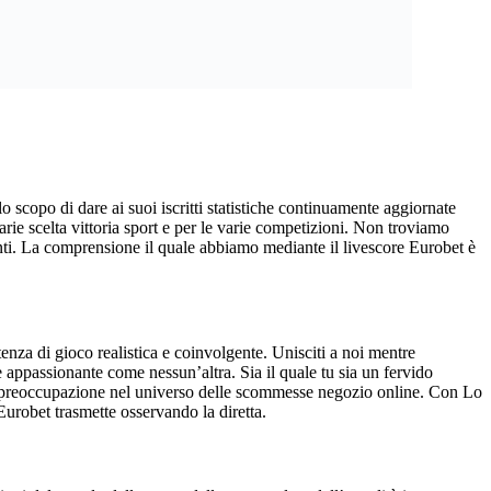
copo di dare ai suoi iscritti statistiche continuamente aggiornate
varie scelta vittoria sport e per le varie competizioni. Non troviamo
venti. La comprensione il quale abbiamo mediante il livescore Eurobet è
enza di gioco realistica e coinvolgente. Unisciti a noi mentre
ppassionante come nessun’altra. Sia il quale tu sia un fervido
i preoccupazione nel universo delle scommesse negozio online. Con Lo
urobet trasmette osservando la diretta.