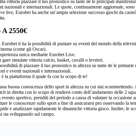
ità vittoria piazzare il tuo pronostico su tante de le principali manifestaz
nti nazionali e internazionali. Le quote, continuamente aggiornate, sono 
tive live, Eurobet ha anche un’ampia selezione successo giochi da casinò 
tta.
o A 2550€
robet ti ha la possibilità di puntare su eventi del mondo della televis
cinema (come gli Oscar).
esperienza unica mediante Eurobet Live.
are simulate vittoria calcio, basket, cavalli o levrieri.
ssibilità di piazzare il tuo pronostico in altezza su tante de le primarie 
ni e eventi nazionali e internazionali.
 la piattaforma il quale fa con lo scopo di te!
re una buona conoscenza dello sport in altezza su cui stai scommettendo.
match in diretta con lo scopo di rendersi conto dell’andamento delle 2 sq
 evento sportivo, prenditi del periodo a causa di valutare la occasion
are le conoscenze sullo sport a fine di assicurarsi pro osservando la te
de e analizzare rapidamente le dinamiche vittoria gioco. Inoltre, le sco
e si sta sviluppando sul campo.