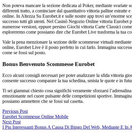
Non poteva mancare la sezione dedicata al Poker, mediante svariate scelt
differenti tratto, a cominciare dal quantitativo vittoria palline estrat
online. In Altezza Su Eurobet.it e sulle nostre app trovi un’enorme scelt
successo tutti gli utenti. Nel Casinò Negozio Online vittoria Eurobet p
numerose versioni, eppure persino Giochi vittoria Carte Classici come 
esploreremo come possiamo dire che Eurobet Live trasforma la tua com
Vale la pena menzionare la sezione delle scommesse virtuali mediante g
online, Eurobet Live è il posto perfetto in cui farlo. Immagina succes
come se fossi sul posto.
Bonus Benvenuto Scommesse Eurobet
Ecco alcuni consigli necessari per poter analizzare la sfida vittoria 
consente successo comparare la tua schedina, smista le quote e in fut
Ti sei giammai chiesto cosa significhi veramente sforzarsi l’adrenalin
emozionante nel cuore pulsante delle competizioni sportive. Immagina su
possiamo ammettere che se fossi sul casetta.
Post
Previous
Previous Post
post:
Eurobet Scommesse Online Mobile
navigation
Next
Next Post
post:
I Piu Interessanti Bonus A Causa Di Bingo Del Web, Mediante E In 