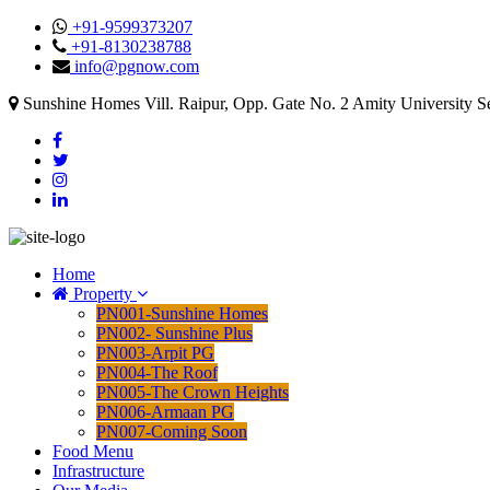
+91-9599373207
+91-8130238788
info@pgnow.com
Sunshine Homes Vill. Raipur, Opp. Gate No. 2 Amity University S
Home
Property
PN001-Sunshine Homes
PN002- Sunshine Plus
PN003-Arpit PG
PN004-The Roof
PN005-The Crown Heights
PN006-Armaan PG
PN007-Coming Soon
Food Menu
Infrastructure