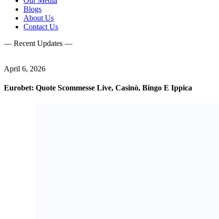
Our Media
Blogs
About Us
Contact Us
— Recent Updates —
April 6, 2026
Eurobet: Quote Scommesse Live, Casinò, Bingo E Ippica