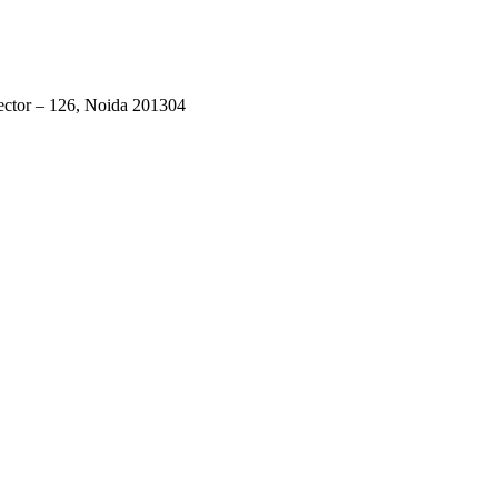
ector – 126, Noida 201304