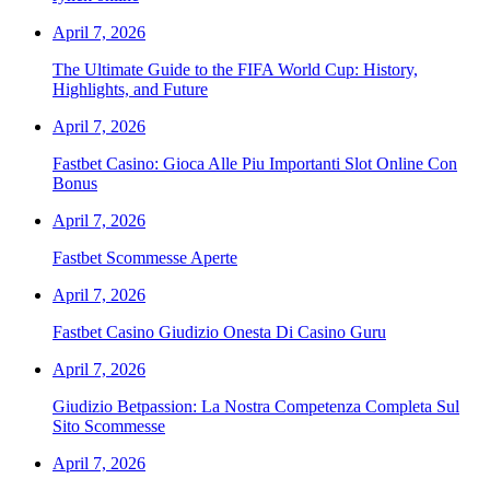
April 7, 2026
The Ultimate Guide to the FIFA World Cup: History,
Highlights, and Future
April 7, 2026
Fastbet Casino: Gioca Alle Piu Importanti Slot Online Con
Bonus
April 7, 2026
Fastbet Scommesse Aperte
April 7, 2026
Fastbet Casino Giudizio Onesta Di Casino Guru
April 7, 2026
Giudizio Betpassion: La Nostra Competenza Completa Sul
Sito Scommesse
April 7, 2026