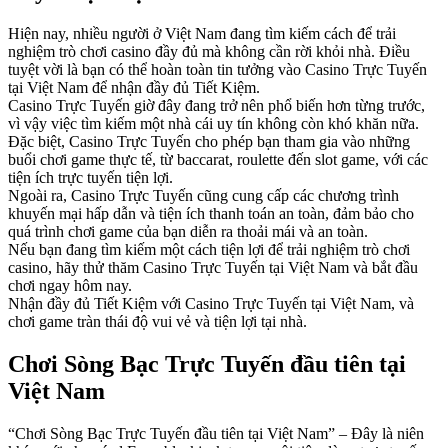
Hiện nay, nhiều người ở Việt Nam đang tìm kiếm cách để trải
nghiệm trò chơi casino đầy đủ mà không cần rời khỏi nhà. Điều
tuyệt vời là bạn có thể hoàn toàn tin tưởng vào Casino Trực Tuyến
tại Việt Nam để nhận đầy đủ Tiết Kiệm.
Casino Trực Tuyến giờ đây đang trở nên phổ biến hơn từng trước,
vì vậy việc tìm kiếm một nhà cái uy tín không còn khó khăn nữa.
Đặc biệt, Casino Trực Tuyến cho phép bạn tham gia vào những
buổi chơi game thực tế, từ baccarat, roulette đến slot game, với các
tiện ích trực tuyến tiện lợi.
Ngoài ra, Casino Trực Tuyến cũng cung cấp các chương trình
khuyến mại hấp dẫn và tiện ích thanh toán an toàn, đảm bảo cho
quá trình chơi game của bạn diễn ra thoải mái và an toàn.
Nếu bạn đang tìm kiếm một cách tiện lợi để trải nghiệm trò chơi
casino, hãy thử thăm Casino Trực Tuyến tại Việt Nam và bắt đầu
chơi ngay hôm nay.
Nhận đầy đủ Tiết Kiệm với Casino Trực Tuyến tại Việt Nam, và
chơi game tràn thái độ vui vẻ và tiện lợi tại nhà.
Chơi Sòng Bạc Trực Tuyến đầu tiên tại
Việt Nam
“Chơi Sòng Bạc Trực Tuyến đầu tiên tại Việt Nam” – Đây là niên