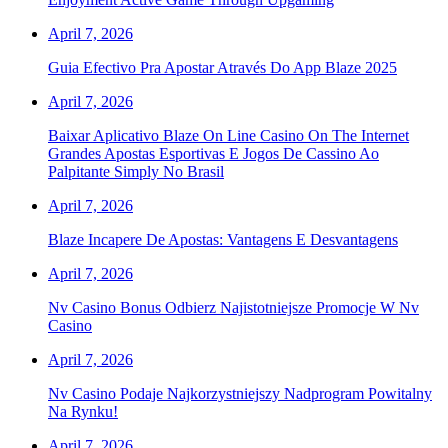
April 7, 2026
Guia Efectivo Pra Apostar Através Do App Blaze 2025
April 7, 2026
Baixar Aplicativo Blaze On Line Casino On The Internet
Grandes Apostas Esportivas E Jogos De Cassino Ao
Palpitante Simply No Brasil
April 7, 2026
Blaze Incapere De Apostas: Vantagens E Desvantagens
April 7, 2026
Nv Casino Bonus Odbierz Najistotniejsze Promocje W Nv
Casino
April 7, 2026
Nv Casino Podaje Najkorzystniejszy Nadprogram Powitalny
Na Rynku!
April 7, 2026