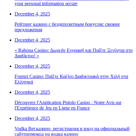
your personal information secure
December 4, 2025
Рейтинг казино с бездепозитным бонусом: свежие
предложения
December 4, 2025
« Rabona Casino: Δωρεάν Εγγραφή και Παίξτε Ξενύχτια στο
Διαδίκτυο! »
December 4, 2025
Frumzi Casino: Παίξτε Καζίνο Διαδικτυακά στην Χιλή στα
Ελληνικά
December 4, 2025
Découvrez l'Application Pistolo Casino : Notre Avis sur
l'Expérience de Jeu en Ligne en France
December 4, 2025
Vodka Bet казино ️ регистрация и вход на официальный
сайтпромокод на водка казино