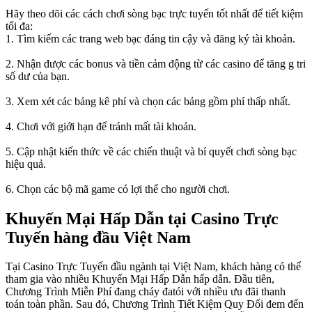
Hãy theo dõi các cách chơi sòng bạc trực tuyến tốt nhất để tiết kiệm
tối đa:
1. Tìm kiếm các trang web bạc đáng tin cậy và đăng ký tài khoản.
2. Nhận được các bonus và tiền cảm động từ các casino để tăng g tri
số dư của bạn.
3. Xem xét các bảng kê phí và chọn các bảng gồm phí thấp nhất.
4. Chơi với giới hạn để tránh mất tài khoản.
5. Cập nhật kiến thức về các chiến thuật và bí quyết chơi sòng bạc
hiệu quả.
6. Chọn các bộ mã game có lợi thế cho người chơi.
Khuyến Mại Hấp Dẫn tại Casino Trực
Tuyến hàng đầu Việt Nam
Tại Casino Trực Tuyến đầu ngành tại Việt Nam, khách hàng có thể
tham gia vào nhiều Khuyến Mại Hấp Dẫn hấp dẫn. Đầu tiên,
Chương Trình Miễn Phí đang cháy đatói với nhiều ưu đãi thanh
toán toàn phần. Sau đó, Chương Trình Tiết Kiệm Quy Đổi đem đến