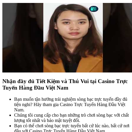
Nhận đầy đủ Tiết Kiệm và Thú Vui tại Casino Trực
Tuyến Hàng Đầu Việt Nam
Bạn muốn tận hưởng trải nghiệm sòng bạc trực tuyến đầy đủ
tiện nghi? Hãy tham gia Casino Trực Tuyến Hàng Đầu Việt
Nam.
Chúng tôi cung cấp cho bạn những trò chơi sòng bạc với chất
lượng tốt nhất và bảo mật tuyệt đối.
Bạn có thể chơi sòng bạc trực tuyến bất cứ lúc nào, bất cứ nơi
đâu với Casino Trực Tuyến Hàng Đầu Việt Nam.