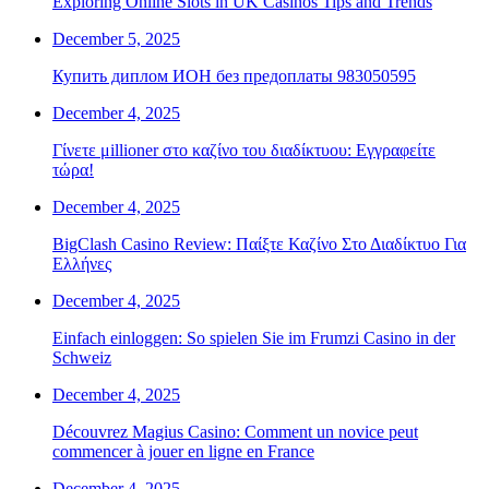
Exploring Online Slots in UK Casinos Tips and Trends
December 5, 2025
Купить диплом ИОН без предоплаты 983050595
December 4, 2025
Γίνετε μillioner στο καζίνο του διαδίκτυου: Εγγραφείτε
τώρα!
December 4, 2025
BigClash Casino Review: Παίξτε Καζίνο Στο Διαδίκτυο Για
Ελλήνες
December 4, 2025
Einfach einloggen: So spielen Sie im Frumzi Casino in der
Schweiz
December 4, 2025
Découvrez Magius Casino: Comment un novice peut
commencer à jouer en ligne en France
December 4, 2025