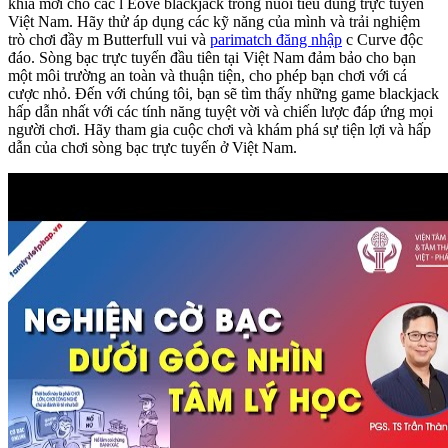
khía mới cho các l Eove blackjack trong nuôi tiêu dùng trực tuyến
Việt Nam. Hãy thử áp dụng các kỹ năng của mình và trải nghiệm
trò chơi đầy m Butterfull vui và
parimatch đăng nhập
c Curve độc
đáo. Sòng bạc trực tuyến đầu tiên tại Việt Nam đảm bảo cho bạn
một môi trường an toàn và thuận tiện, cho phép bạn chơi với cá
cược nhỏ. Đến với chúng tôi, bạn sẽ tìm thấy những game blackjack
hấp dẫn nhất với các tính năng tuyệt vời và chiến lược đáp ứng mọi
người chơi. Hãy tham gia cuộc chơi và khám phá sự tiện lợi và hấp
dẫn của chơi sòng bạc trực tuyến ở Việt Nam.