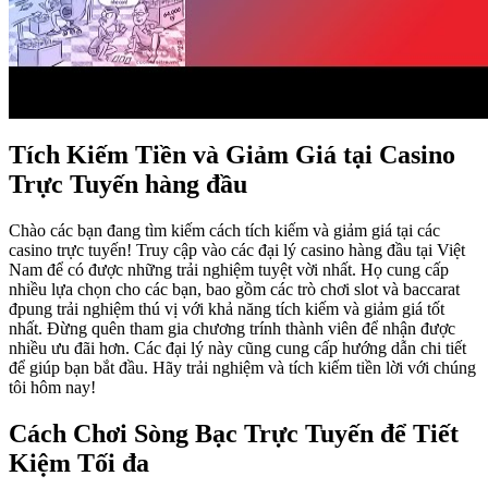
Tích Kiếm Tiền và Giảm Giá tại Casino
Trực Tuyến hàng đầu
Chào các bạn đang tìm kiếm cách tích kiếm và giảm giá tại các
casino trực tuyến! Truy cập vào các đại lý casino hàng đầu tại Việt
Nam để có được những trải nghiệm tuyệt vời nhất. Họ cung cấp
nhiều lựa chọn cho các bạn, bao gồm các trò chơi slot và baccarat
đpung trải nghiệm thú vị với khả năng tích kiếm và giảm giá tốt
nhất. Đừng quên tham gia chương trính thành viên để nhận được
nhiều ưu đãi hơn. Các đại lý này cũng cung cấp hướng dẫn chi tiết
để giúp bạn bắt đầu. Hãy trải nghiệm và tích kiếm tiền lời với chúng
tôi hôm nay!
Cách Chơi Sòng Bạc Trực Tuyến để Tiết
Kiệm Tối đa