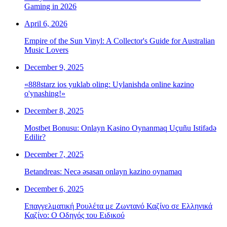
Gaming in 2026
April 6, 2026
Empire of the Sun Vinyl: A Collector's Guide for Australian
Music Lovers
December 9, 2025
«888starz ios yuklab oling: Uylanishda online kazino
o'ynashing!»
December 8, 2025
Mostbet Bonusu: Onlayn Kasino Oynanmaq Uçuñu Istifadə
Edilir?
December 7, 2025
Betandreas: Necə əsasan onlayn kazino oynamaq
December 6, 2025
Επαγγελματική Ρουλέτα με Ζωντανό Καζίνο σε Ελληνικά
Καζίνο: Ο Οδηγός του Ειδικού