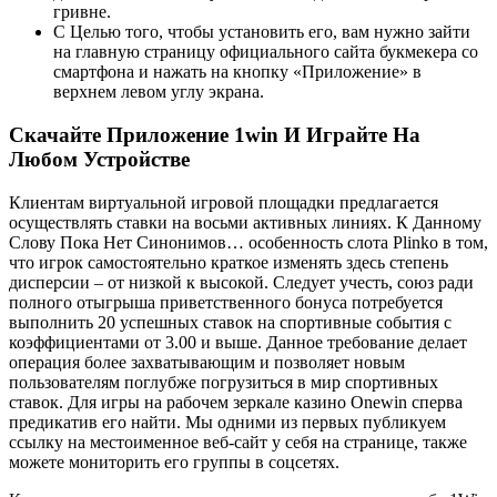
гривне.
С Целью того, чтобы установить его, вам нужно зайти
на главную страницу официального сайта букмекера со
смартфона и нажать на кнопку «Приложение» в
верхнем левом углу экрана.
Скачайте Приложение 1win И Играйте На
Любом Устройстве
Клиентам виртуальной игровой площадки предлагается
осуществлять ставки на восьми активных линиях. К Данному
Слову Пока Нет Синонимов… особенность слота Plinko в том,
что игрок самостоятельно краткое изменять здесь степень
дисперсии – от низкой к высокой. Следует учесть, союз ради
полного отыгрыша приветственного бонуса потребуется
выполнить 20 успешных ставок на спортивные события с
коэффициентами от 3.00 и выше. Данное требование делает
операция более захватывающим и позволяет новым
пользователям поглубже погрузиться в мир спортивных
ставок. Для игры на рабочем зеркале казино Onewin сперва
предикатив его найти. Мы одними из первых публикуем
ссылку на местоименное веб-сайт у себя на странице, также
можете мониторить его группы в соцсетях.