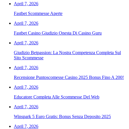
April 7, 2026
Fastbet Scommesse Aperte
April 7, 2026
Fastbet Casino Giudizio Onesta Di Casino Guru
April 7, 2026
Giudizio Betpassion: La Nostra Competenza Completa Sul
Sito Scommesse
April 7, 2026
Recensione Puntoscomesse Casino 2025 Bonus Fino A 200!
April 7, 2026
Educatore Completa Alle Scommesse Del Web
April 7, 2026
Winspark 5 Euro Gratis: Bonus Senza Deposito 2025
April 7, 2026