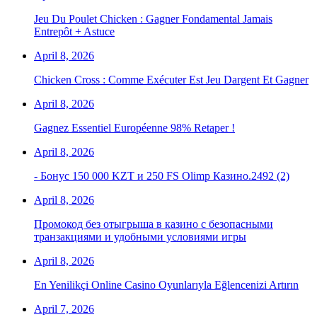
Jeu Du Poulet Chicken : Gagner Fondamental Jamais
Entrepôt + Astuce
April 8, 2026
Chicken Cross : Comme Exécuter Est Jeu Dargent Et Gagner
April 8, 2026
Gagnez Essentiel Européenne 98% Retaper !
April 8, 2026
- Бонус 150 000 KZT и 250 FS Olimp Казино.2492 (2)
April 8, 2026
Промокод без отыгрыша в казино с безопасными
транзакциями и удобными условиями игры
April 8, 2026
En Yenilikçi Online Casino Oyunlarıyla Eğlencenizi Artırın
April 7, 2026