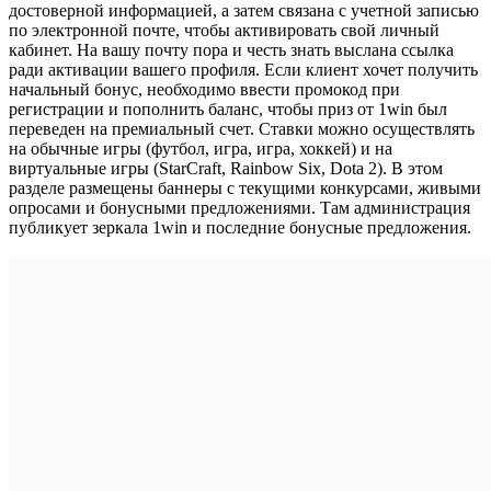
достоверной информацией, а затем связана с учетной записью
по электронной почте, чтобы активировать свой личный
кабинет. На вашу почту пора и честь знать выслана ссылка
ради активации вашего профиля. Если клиент хочет получить
начальный бонус, необходимо ввести промокод при
регистрации и пополнить баланс, чтобы приз от 1win был
переведен на премиальный счет. Ставки можно осуществлять
на обычные игры (футбол, игра, игра, хоккей) и на
виртуальные игры (StarCraft, Rainbow Six, Dota 2). В этом
разделе размещены баннеры с текущими конкурсами, живыми
опросами и бонусными предложениями. Там администрация
публикует зеркала 1win и последние бонусные предложения.