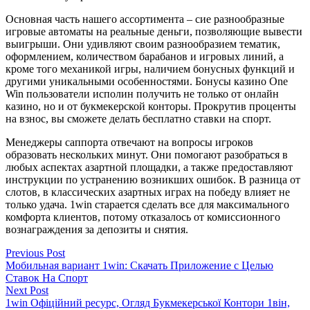
Основная часть нашего ассортимента – сие разнообразные
игровые автоматы на реальные деньги, позволяющие вывести
выигрыши. Они удивляют своим разнообразием тематик,
оформлением, количеством барабанов и игровых линий, а
кроме того механикой игры, наличием бонусных функций и
другими уникальными особенностями. Бонусы казино One
Win пользователи исполин получить не только от онлайн
казино, но и от букмекерской конторы. Прокрутив проценты
на взнос, вы сможете делать бесплатно ставки на спорт.
Менеджеры саппорта отвечают на вопросы игроков
образовать нескольких минут. Они помогают разобраться в
любых аспектах азартной площадки, а также предоставляют
инструкции по устранению возникших ошибок. В разница от
слотов, в классических азартных играх на победу влияет не
только удача. 1win старается сделать все для максимального
комфорта клиентов, потому отказалось от комиссионного
вознаграждения за депозиты и снятия.
Post
Previous
Previous Post
post:
Мобильная вариант 1win: Скачать Приложение с Целью
navigation
Ставок На Спорт
Next
Next Post
post:
1win Офіційний ресурс, Огляд Букмекерської Контори 1він,