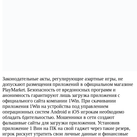
Законодательные акты, регулирующие азартные игры, не
допускают размещения приложений в официальном магазине
PlayMarket. Безопасность от вредоносных программ и
анонимность гарантируют лишь загрузка приложения с
официального сайта компании 1Win. При скачивании
приложения 1Win на устройства под управлением
операционных систем Android и iOS игрокам необходимо
обладать бдительностью. Мошенники в сети создают
фальшивые сайты для загрузки приложения. Установив
приложение 1 Вин на ПК на свой гаджет через такие резерв,
игрок рискует утратить свои личные данные и финансовые