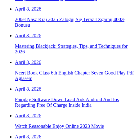
April 8, 2026
20bet Nasz Kraj 2025 Zaloguj Się Teraz I Zgarnij 400zł
Bonusu
April 8, 2026
Mastering Blackjack: Strategies, Tips, and Techniques for
2026
April 8, 2026
Ncert Book Class 6th English Chapter Seven Good Play Pdf
Aglasem
April 8, 2026
Fairplay Software Down Load Apk Android And Ios
Regarding Free Of Charge Inside India
April 8, 2026
Watch Reasonable Enjoy Online 2023 Movie
April 8, 2026