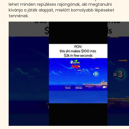
lehet minden repüléses rajongónak, aki megtanulni
kívánja a játék alapjait, mielőtt komolyabb lépéseket
tennének.