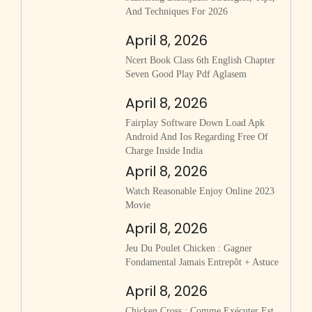
And Techniques For 2026
April 8, 2026
Ncert Book Class 6th English Chapter
Seven Good Play Pdf Aglasem
April 8, 2026
Fairplay Software Down Load Apk
Android And Ios Regarding Free Of
Charge Inside India
April 8, 2026
Watch Reasonable Enjoy Online 2023
Movie
April 8, 2026
Jeu Du Poulet Chicken : Gagner
Fondamental Jamais Entrepôt + Astuce
April 8, 2026
Chicken Cross : Comme Exécuter Est