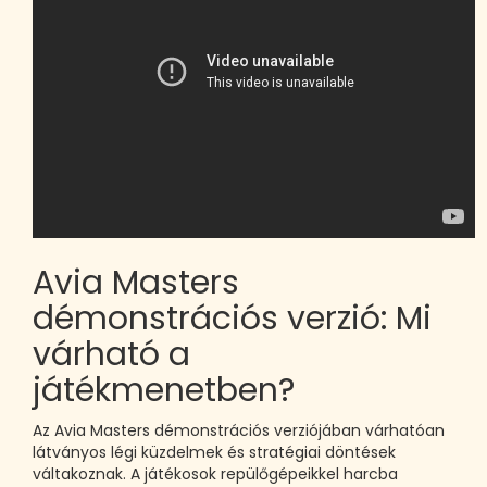
Avia Masters
démonstrációs verzió: Mi
várható a
játékmenetben?
Az Avia Masters démonstrációs verziójában várhatóan
látványos légi küzdelmek és stratégiai döntések
váltakoznak. A játékosok repülőgépeikkel harcba