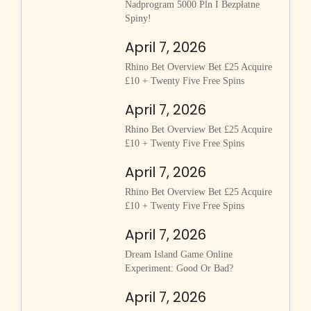
Nadprogram 5000 Pln I Bezpłatne
Spiny!
April 7, 2026
Rhino Bet Overview Bet £25 Acquire
£10 + Twenty Five Free Spins
April 7, 2026
Rhino Bet Overview Bet £25 Acquire
£10 + Twenty Five Free Spins
April 7, 2026
Rhino Bet Overview Bet £25 Acquire
£10 + Twenty Five Free Spins
April 7, 2026
Dream Island Game Online
Experiment: Good Or Bad?
April 7, 2026