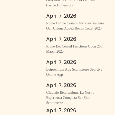
Overview For Rhino Bet On Line
Casino Hotterslots
April 7, 2026
Rhino Online Casino Overview Acquire
Our Unique Added Bonus Code! 2025
April 7, 2026
Rhino Bet Ceased Functions Upon 26th
March 2025
April 7, 2026
Betpremium App Scommesse Sportive
Online App
April 7, 2026
Giudizio Betpremium: La Nostra
Esperienza Completa Sul Sito
Scommesse
April 7, 2026