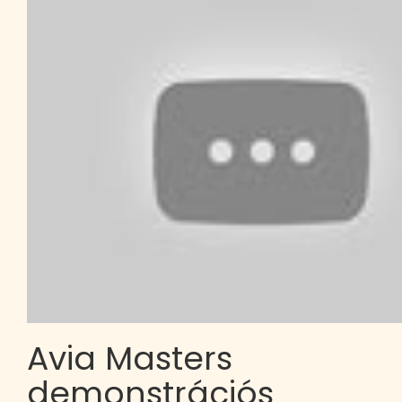
Avia Masters
demonstrációs