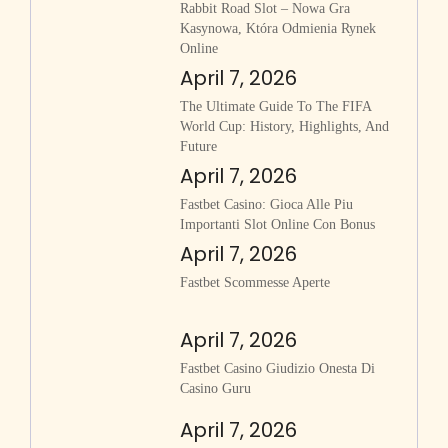
Rabbit Road Slot – Nowa Gra
Kasynowa, Która Odmienia Rynek
Online
April 7, 2026
The Ultimate Guide To The FIFA
World Cup: History, Highlights, And
Future
April 7, 2026
Fastbet Casino: Gioca Alle Piu
Importanti Slot Online Con Bonus
April 7, 2026
Fastbet Scommesse Aperte
April 7, 2026
Fastbet Casino Giudizio Onesta Di
Casino Guru
April 7, 2026