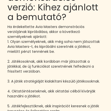
verzió: Kihez ajánlott
a bemutató?
Ha érdekeltette Avia Masters demonstrációs
verziójának kipróbálása, akkor a következő
személyeknek ajánlott:
1. Olyan személyeknek, akik még soha nem játszottak
Avia Masters-t, és kipróbálni szeretnék a játékot,
mielőtt pénzt tennének be.
2. Játékosoknak, akik korábban már játszottak a
játékkal, de új funkciókat szeretnének felfedezni a
frissített verzióban.
3. A játék stratégiáját kialakítani készülő játékosoknak.
4. Oktatóintézeteknek, akik oktatási célból kívánják
használni a játékot.
5. Játékfejlesztőknek, akik inspirációt keresnek a játék
tervezése és fejlesztése során.