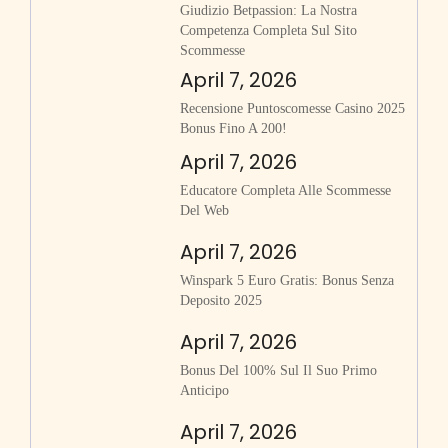
Giudizio Betpassion: La Nostra
Competenza Completa Sul Sito
Scommesse
April 7, 2026
Recensione Puntoscomesse Casino 2025
Bonus Fino A 200!
April 7, 2026
Educatore Completa Alle Scommesse
Del Web
April 7, 2026
Winspark 5 Euro Gratis: Bonus Senza
Deposito 2025
April 7, 2026
Bonus Del 100% Sul Il Suo Primo
Anticipo
April 7, 2026