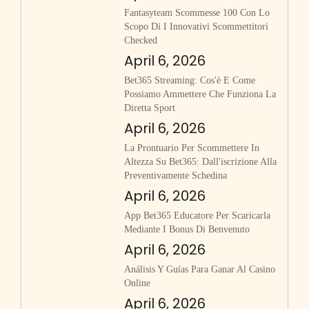
Fantasyteam Scommesse 100 Con Lo
Scopo Di I Innovativi Scommettitori
Checked
April 6, 2026
Bet365 Streaming: Cos'è E Come
Possiamo Ammettere Che Funziona La
Diretta Sport
April 6, 2026
La Prontuario Per Scommettere In
Altezza Su Bet365: Dall'iscrizione Alla
Preventivamente Schedina
April 6, 2026
App Bet365 Educatore Per Scaricarla
Mediante I Bonus Di Benvenuto
April 6, 2026
Análisis Y Guías Para Ganar Al Casino
Online
April 6, 2026