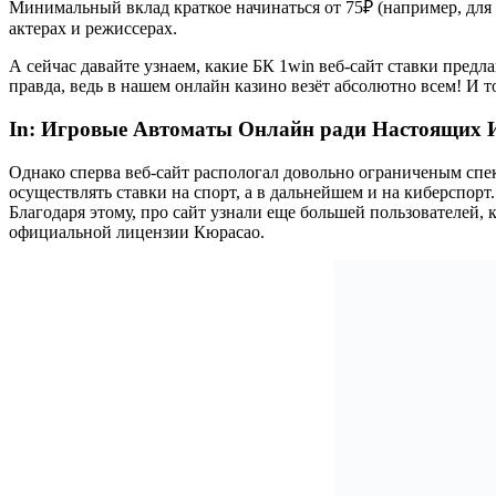
Минимальный вклад краткое начинаться от 75₽ (например, для 
актерах и режиссерах.
А сейчас давайте узнаем, какие БК 1win веб-сайт ставки предл
правда, ведь в нашем онлайн казино везёт абсолютно всем! И 
In: Игровые Автоматы Онлайн ради Настоящих 
Однако сперва веб-сайт распологал довольно ограниченым спе
осуществлять ставки на спорт, а в дальнейшем и на киберспор
Благодаря этому, про сайт узнали еще большей пользователей
официальной лицензии Кюрасао.