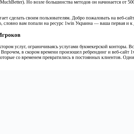
MuchBetter). Но возле большинства методов он начинается от 5
агает сделать своим пользователям. Добро пожаловать на веб-сай
то, словно вам попали на ресурс 1win Украина — ваша первая и 
Игроков
ктором услуг, ограничиваясь услугами букмекерской конторы. 
т. Впрочем, в скором времени произошел ребрендинг и веб-сайт 
, которые со временем превратились в постоянных клиентов. Од