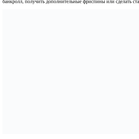
банкролл, получить дополнительные фриспины или сделать ста