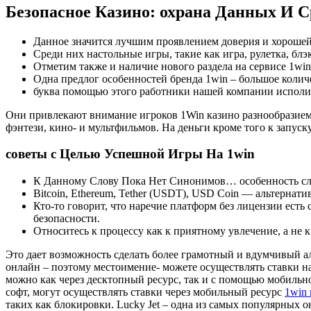
Безопасное Казино: охрана Данных И С
Данное значится лучшим проявлением доверия и хорошей
Среди них настольные игры, такие как игра, рулетка, блэк
Отметим также и наличие нового раздела на сервисе 1win
Одна предлог особенностей бренда 1win – большое колич
буква помощью этого работники нашей компании исполин
Они привлекают внимание игроков 1Win казино разнообразием 
фэнтези, кино- и мультфильмов. На деньги кроме того к запуск
советы с Целью Успешной Игры На 1win
К Данному Слову Пока Нет Синонимов… особенность слота
Bitcoin, Ethereum, Tether (USDT), USD Coin — альтернатив
Кто-то говорит, что наречие платформ без лицензии ест
безопасности.
Относитесь к процессу как к приятному увлечение, а не к
Это дает возможность сделать более грамотный и вдумчивый а
онлайн – поэтому местоимение- можете осуществлять ставки на
можно как через десктопный ресурс, так и с помощью мобильно
софт, могут осуществлять ставки через мобильный ресурс
1win 
таких как блокировки. Lucky Jet – одна из самых популярных о