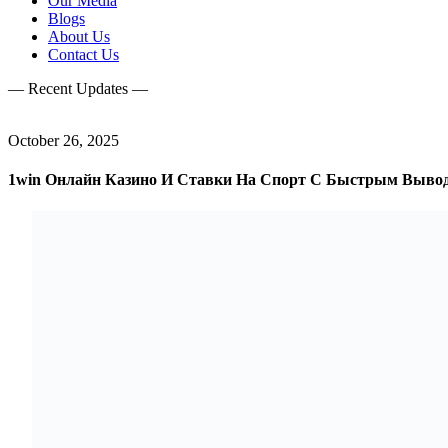
Our Media
Blogs
About Us
Contact Us
— Recent Updates —
October 26, 2025
1win Онлайн Казино И Ставки На Спорт С Быстрым Выво