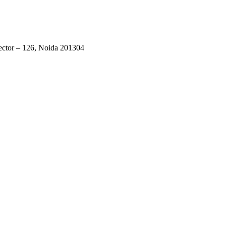
ector – 126, Noida 201304