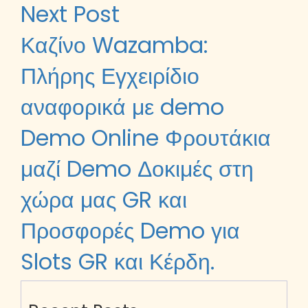
Next Post
Καζίνο Wazamba:
Πλήρης Εγχειρίδιο
αναφορικά με demo
Demo Online Φρουτάκια
μαζί Demo Δοκιμές στη
χώρα μας GR και
Προσφορές Demo για
Slots GR και Κέρδη.