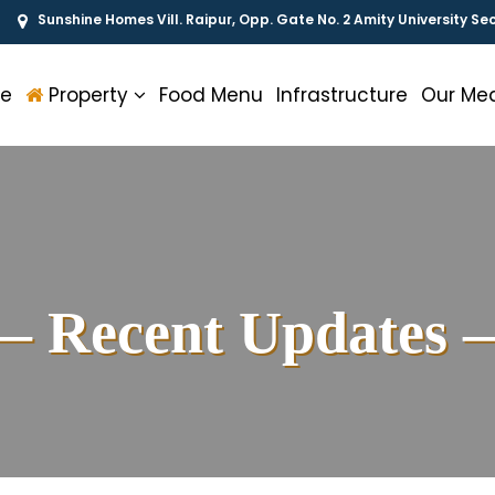
Sunshine Homes Vill. Raipur, Opp. Gate No. 2 Amity University Se
e
Property
Food Menu
Infrastructure
Our Me
— Recent Updates 