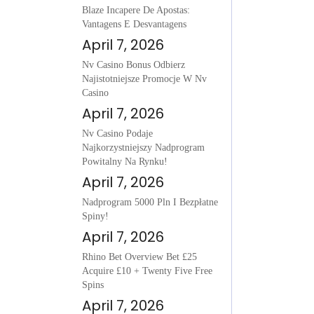
Blaze Incapere De Apostas:
Vantagens E Desvantagens
April 7, 2026
Nv Casino Bonus Odbierz
Najistotniejsze Promocje W Nv
Casino
April 7, 2026
Nv Casino Podaje
Najkorzystniejszy Nadprogram
Powitalny Na Rynku!
April 7, 2026
Nadprogram 5000 Pln I Bezpłatne
Spiny!
April 7, 2026
Rhino Bet Overview Bet £25
Acquire £10 + Twenty Five Free
Spins
April 7, 2026