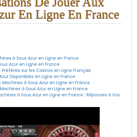
ations De Jouer Aux
zur En Ligne En France
nes à Sous Azur en Ligne en France
ous Azur en Ligne en France
référée sur les Casinos en Ligne Français
Azur Disponibles en Ligne en France
ux Machines à Sous Azur en Ligne en France
 Machines à Sous Azur en Ligne en France
chines à Sous Azur en Ligne en France : Réponses à Vos