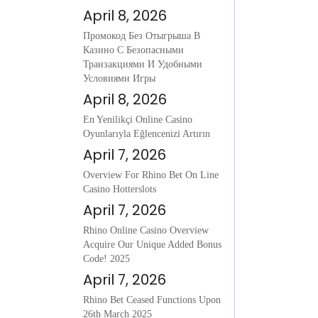
April 8, 2026
Промокод Без Отыгрыша В
Казино С Безопасными
Транзакциями И Удобными
Условиями Игры
April 8, 2026
En Yenilikçi Online Casino
Oyunlarıyla Eğlencenizi Artırın
April 7, 2026
Overview For Rhino Bet On Line
Casino Hotterslots
April 7, 2026
Rhino Online Casino Overview
Acquire Our Unique Added Bonus
Code! 2025
April 7, 2026
Rhino Bet Ceased Functions Upon
26th March 2025