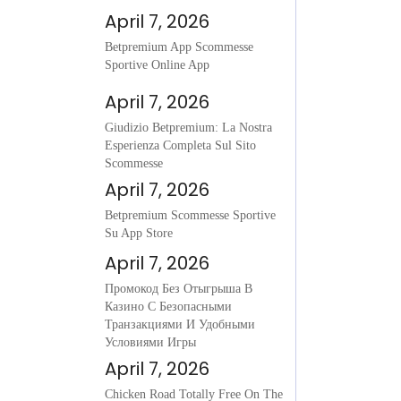
April 7, 2026
Betpremium App Scommesse
Sportive Online App
April 7, 2026
Giudizio Betpremium: La Nostra
Esperienza Completa Sul Sito
Scommesse
April 7, 2026
‎betpremium Scommesse Sportive
Su App Store
April 7, 2026
Промокод Без Отыгрыша В
Казино С Безопасными
Транзакциями И Удобными
Условиями Игры
April 7, 2026
Chicken Road Totally Free On The