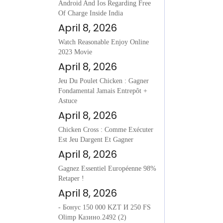
Android And Ios Regarding Free
Of Charge Inside India
April 8, 2026
Watch Reasonable Enjoy Online
2023 Movie
April 8, 2026
Jeu Du Poulet Chicken : Gagner
Fondamental Jamais Entrepôt +
Astuce
April 8, 2026
Chicken Cross : Comme Exécuter
Est Jeu Dargent Et Gagner
April 8, 2026
Gagnez Essentiel Européenne 98%
Retaper !
April 8, 2026
- Бонус 150 000 KZT И 250 FS
Olimp Казино.2492 (2)