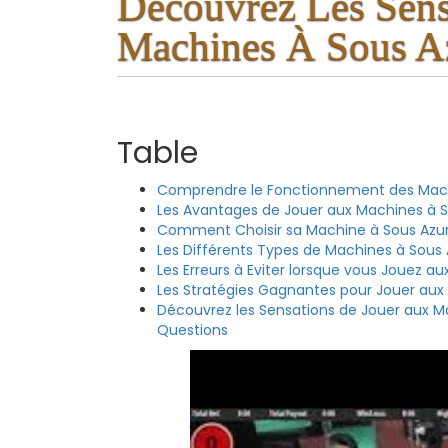
Découvrez Les Sens
Machines À Sous A
Table
Comprendre le Fonctionnement des Machi
Les Avantages de Jouer aux Machines à S
Comment Choisir sa Machine à Sous Azur P
Les Différents Types de Machines à Sous 
Les Erreurs à Eviter lorsque vous Jouez a
Les Stratégies Gagnantes pour Jouer aux
Découvrez les Sensations de Jouer aux Ma
Questions