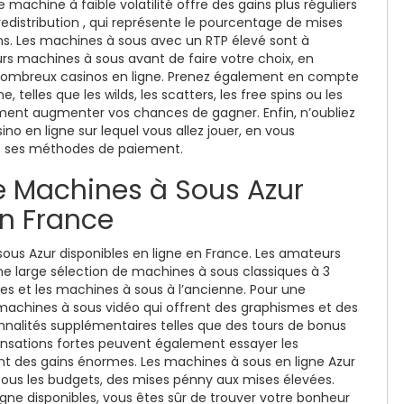
machine à faible volatilité offre des gains plus réguliers
 redistribution , qui représente le pourcentage de mises
ns. Les machines à sous avec un RTP élevé sont à
ieurs machines à sous avant de faire votre choix, en
nombreux casinos en ligne. Prenez également en compte
telles que les wilds, les scatters, les free spins ou les
ement augmenter vos chances de gagner. Enfin, n’oubliez
asino en ligne sur lequel vous allez jouer, en vous
 et ses méthodes de paiement.
de Machines à Sous Azur
en France
ous Azur disponibles en ligne en France. Les amateurs
e large sélection de machines à sous classiques à 3
ères et les machines à sous à l’ancienne. Pour une
 machines à sous vidéo qui offrent des graphismes et des
onnalités supplémentaires telles que des tours de bonus
ensations fortes peuvent également essayer les
ent des gains énormes. Les machines à sous en ligne Azur
ous les budgets, des mises pénny aux mises élevées.
igne disponibles, vous êtes sûr de trouver votre bonheur