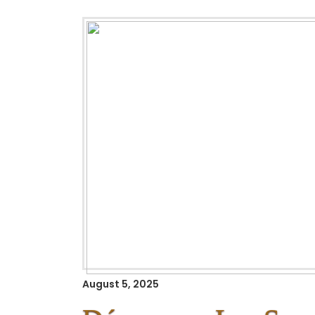
Next
Previou
post:
post:
August 5, 2025