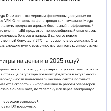
ega Dice является мировым феноменом, доступным во
ство VPN. Отличаясь на фоне тренда крипто-казино, Mega
платежи, предлагая игрокам безопасный и эффективный
ключения. 1xBit предлагает непревзойденный опыт ставок
манчивых бонусов и наград. В качестве нового
ственный бонус до 7 BTC на первые четыре депозита. Эта
ватывающего пути с возможностью выиграть крупные суммы
-игры на деньги в 2025 году?
криптовые аппараты. Для проверки лицензии стоит перейти
а странице регулятора позволит убедиться в актуальности
необходимости пользователи честных сайтов получают
ываются скорость и информативность работы операторов.
ожно в онлайн чате, по телефону или через электронную
и переводов выигрышей.
ов из 100 возможных.