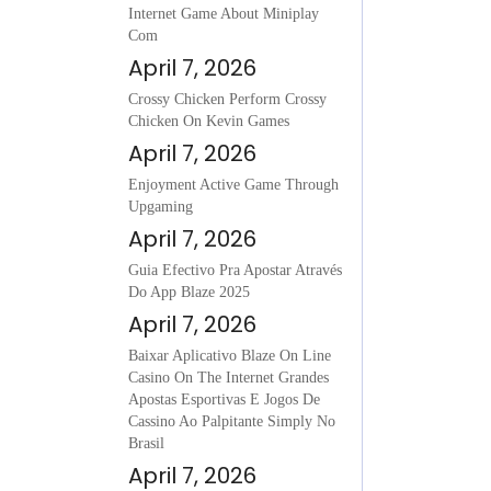
Internet Game About Miniplay
Com
April 7, 2026
Crossy Chicken Perform Crossy
Chicken On Kevin Games
April 7, 2026
Enjoyment Active Game Through
Upgaming
April 7, 2026
Guia Efectivo Pra Apostar Através
Do App Blaze 2025
April 7, 2026
Baixar Aplicativo Blaze On Line
Casino On The Internet Grandes
Apostas Esportivas E Jogos De
Cassino Ao Palpitante Simply No
Brasil
April 7, 2026