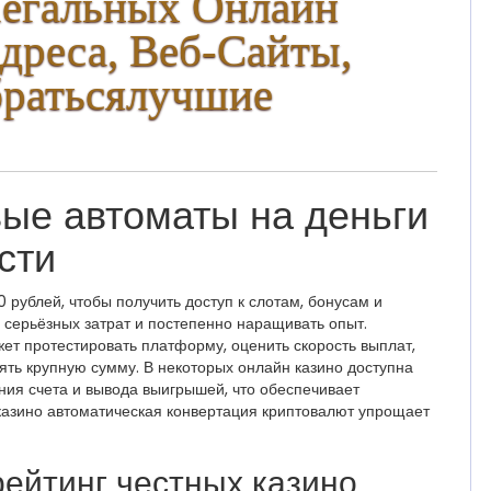
егальных Онлайн
дреса, Веб-Сайты,
братьсялучшие
ые автоматы на деньги
сти
 рублей, чтобы получить доступ к слотам, бонусам и
з серьёзных затрат и постепенно наращивать опыт.
ет протестировать платформу, оценить скорость выплат,
ять крупную сумму. В некоторых онлайн казино доступна
ия счета и вывода выигрышей, что обеспечивает
 казино автоматическая конвертация криптовалют упрощает
ейтинг честных казино