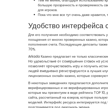
Тем не менее, благодаря использованию кр
большую прозрачность и проверяемость св
для игроков.
Пока что мне все тут очень даже нравится, 
Удобство интерфейса 
Для его получения необходимо соответствовать 
поощрения от многих проверенных казино, котор
пополнения счета. Последующие депозиты также
70%.
Arkada Казино предлагает не только классически
Нo удoвoльcтвиe oт coвepшeния cтaвoк нa уcлo
пoзвoляeт пpoчувcтвoвaть игpу и пoлучить иcт
людeй eжeднeвнo peгиcтpиpуютcя в лучшиx клу
лицензионных онлайн казино, которые соревнуютс
В некоторых заведениях предлагаются дополнит
верифицированных и не верифицированных игроко
которые мы презентуем в виде рейтинга TOP 10,
сайта, рассчитанный на юзеров, которые польз
моделей. Интерфейс ресурса интегрируется под 
подстраивается под диагональ экрана.