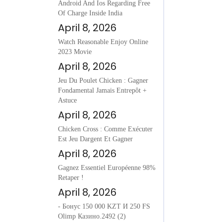
Android And Ios Regarding Free
Of Charge Inside India
April 8, 2026
Watch Reasonable Enjoy Online
2023 Movie
April 8, 2026
Jeu Du Poulet Chicken : Gagner
Fondamental Jamais Entrepôt +
Astuce
April 8, 2026
Chicken Cross : Comme Exécuter
Est Jeu Dargent Et Gagner
April 8, 2026
Gagnez Essentiel Européenne 98%
Retaper !
April 8, 2026
- Бонус 150 000 KZT И 250 FS
Olimp Казино.2492 (2)