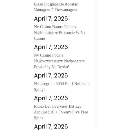
Blaze Incapere De Apostas:
Vantagens E Desvantagens
April 7, 2026
Nv Casino Bonus Odbierz
Najistotniejsze Promocje W Nv
Casino
April 7, 2026
Nv Casino Podaje
Najkorzystniejszy Nadprogram
Powitalny Na Rynku!
April 7, 2026
Nadprogram 5000 Pln I Bezpłatne
Spiny!
April 7, 2026
Rhino Bet Overview Bet £25
Acquire £10 + Twenty Five Free
Spins
April 7, 2026