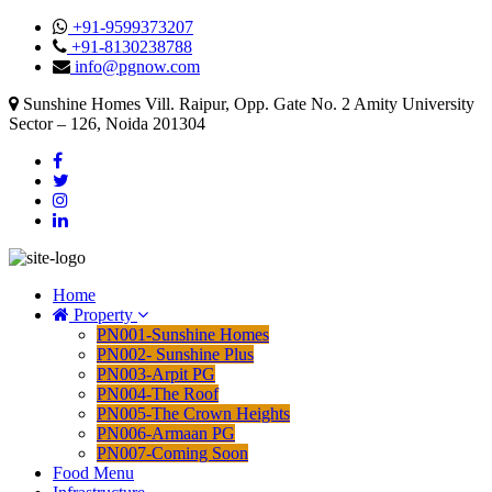
+91-9599373207
+91-8130238788
info@pgnow.com
Sunshine Homes Vill. Raipur, Opp. Gate No. 2 Amity University
Sector – 126, Noida 201304
Home
Property
PN001-Sunshine Homes
PN002- Sunshine Plus
PN003-Arpit PG
PN004-The Roof
PN005-The Crown Heights
PN006-Armaan PG
PN007-Coming Soon
Food Menu