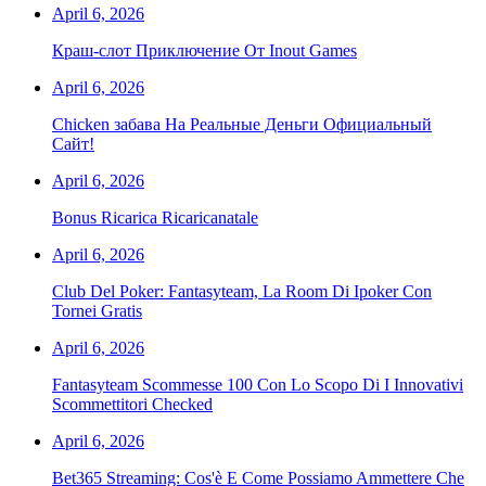
April 6, 2026
Краш-слот Приключение От Inout Games
April 6, 2026
Chicken забава На Реальные Деньги Официальный
Сайт!
April 6, 2026
Bonus Ricarica Ricaricanatale
April 6, 2026
Club Del Poker: Fantasyteam, La Room Di Ipoker Con
Tornei Gratis
April 6, 2026
Fantasyteam Scommesse 100 Con Lo Scopo Di I Innovativi
Scommettitori Checked
April 6, 2026
Bet365 Streaming: Cos'è E Come Possiamo Ammettere Che