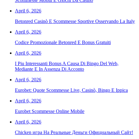
Scommesse Mobili E Giochi Da Casinò
April 6, 2026
Betonred Casinò E Scommesse Sportive Osservando La Italy
April 6, 2026
Codice Promozionale Betonred E Bonus Gratuiti
April 6, 2026
I Piu Interessanti Bonus A Causa Di Bingo Del Web,
Mediante E In Assenza Di Acconto
April 6, 2026
Eurobet: Quote Scommesse Live, Casinò, Bingo E Ippica
April 6, 2026
Eurobet Scommesse Online Mobile
April 6, 2026
Chicken игра На Реальные Деньги Официальный Сайт!