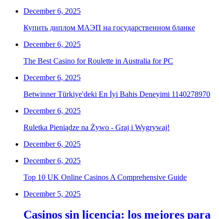
December 6, 2025
Купить диплом МАЭП на государственном бланке
December 6, 2025
The Best Casino for Roulette in Australia for PC
December 6, 2025
Betwinner Türkiye'deki En İyi Bahis Deneyimi 1140278970
December 6, 2025
Ruletka Pieniądze na Żywo - Graj i Wygrywaj!
December 6, 2025
December 6, 2025
Top 10 UK Online Casinos A Comprehensive Guide
December 5, 2025
Casinos sin licencia: los mejores para