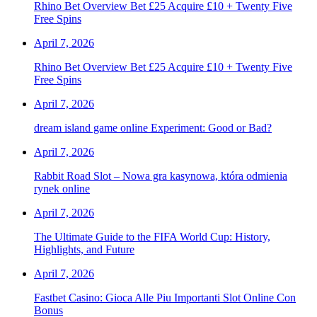
Rhino Bet Overview Bet £25 Acquire £10 + Twenty Five
Free Spins
April 7, 2026
Rhino Bet Overview Bet £25 Acquire £10 + Twenty Five
Free Spins
April 7, 2026
dream island game online Experiment: Good or Bad?
April 7, 2026
Rabbit Road Slot – Nowa gra kasynowa, która odmienia
rynek online
April 7, 2026
The Ultimate Guide to the FIFA World Cup: History,
Highlights, and Future
April 7, 2026
Fastbet Casino: Gioca Alle Piu Importanti Slot Online Con
Bonus