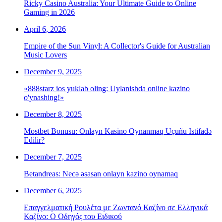
Ricky Casino Australia: Your Ultimate Guide to Online
Gaming in 2026
April 6, 2026
Empire of the Sun Vinyl: A Collector's Guide for Australian
Music Lovers
December 9, 2025
«888starz ios yuklab oling: Uylanishda online kazino
o'ynashing!»
December 8, 2025
Mostbet Bonusu: Onlayn Kasino Oynanmaq Uçuñu Istifadə
Edilir?
December 7, 2025
Betandreas: Necə əsasan onlayn kazino oynamaq
December 6, 2025
Επαγγελματική Ρουλέτα με Ζωντανό Καζίνο σε Ελληνικά
Καζίνο: Ο Οδηγός του Ειδικού