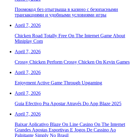
Промокод без отыгрыша в казино с безопасными
транзакциями и удобными условиями игры
April 7, 2026
Chicken Road Totally Free On The Internet Game About
Miniplay Com
April 7, 2026
Crossy Chicken Perform Crossy Chicken On Kevin Games
April 7, 2026
Enjoyment Active Game Through Upgaming
April 7, 2026
Guia Efectivo Pra Apostar Através Do App Blaze 2025
April 7, 2026
Baixar Aplicativo Blaze On Line Casino On The Internet
Grandes Apostas Esportivas E Jogos De Cassino Ao
Palpitante Simply No Brasil