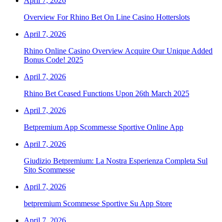
April 7, 2026
Overview For Rhino Bet On Line Casino Hotterslots
April 7, 2026
Rhino Online Casino Overview Acquire Our Unique Added
Bonus Code! 2025
April 7, 2026
Rhino Bet Ceased Functions Upon 26th March 2025
April 7, 2026
Betpremium App Scommesse Sportive Online App
April 7, 2026
Giudizio Betpremium: La Nostra Esperienza Completa Sul
Sito Scommesse
April 7, 2026
‎betpremium Scommesse Sportive Su App Store
April 7, 2026