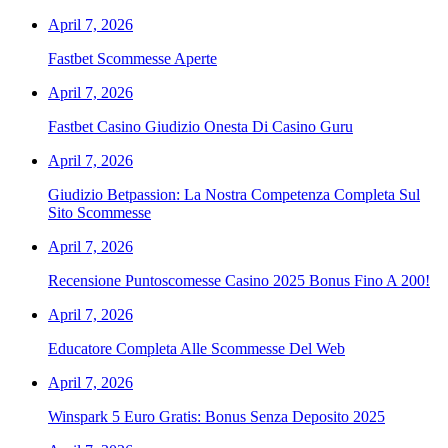
April 7, 2026
Fastbet Scommesse Aperte
April 7, 2026
Fastbet Casino Giudizio Onesta Di Casino Guru
April 7, 2026
Giudizio Betpassion: La Nostra Competenza Completa Sul
Sito Scommesse
April 7, 2026
Recensione Puntoscomesse Casino 2025 Bonus Fino A 200!
April 7, 2026
Educatore Completa Alle Scommesse Del Web
April 7, 2026
Winspark 5 Euro Gratis: Bonus Senza Deposito 2025