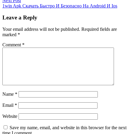
Next
Next Post
post:
1win Apk Скачать Быстро И Безопасно На Android И Ios
Leave a Reply
Your email address will not be published.
Required fields are
marked
*
Comment
*
Name
*
Email
*
Website
Save my name, email, and website in this browser for the next
time I comment.