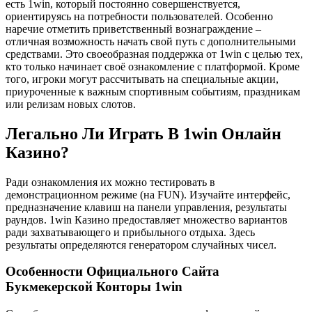
есть 1win, который постоянно совершенствуется,
ориентируясь на потребности пользователей. Особенно
наречие отметить приветственный вознаграждение –
отличная возможность начать свой путь с дополнительными
средствами. Это своеобразная поддержка от 1win с целью тех,
кто только начинает своё ознакомление с платформой. Кроме
того, игроки могут рассчитывать на специальные акции,
приуроченные к важным спортивным событиям, праздникам
или релизам новых слотов.
Легально Ли Играть В 1win Онлайн
Казино?
Ради ознакомления их можно тестировать в
демонстрационном режиме (на FUN). Изучайте интерфейс,
предназначение клавиш на панели управления, результаты
раундов. 1win Казино предоставляет множество вариантов
ради захватывающего и прибыльного отдыха. Здесь
результаты определяются генератором случайных чисел.
Особенности Официального Сайта
Букмекерской Конторы 1win