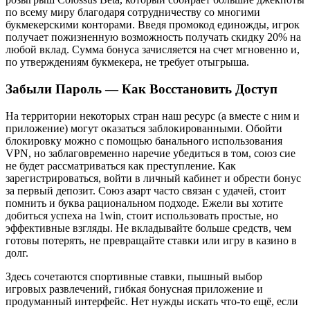
по всему миру благодаря сотрудничеству со многими
букмекерскими конторами. Введя промокод единожды, игрок
получает пожизненную возможность получать скидку 20% на
любой вклад. Сумма бонуса зачисляется на счет мгновенно и,
по утверждениям букмекера, не требует отыгрыша.
Забыли Пароль — Как Восстановить Доступ
На территории некоторых стран наш ресурс (а вместе с ним и
приложение) могут оказаться заблокированными. Обойти
блокировку можно с помощью банального использования
VPN, но заблаговременно наречие убедиться в том, союз сие
не будет рассматриваться как преступление. Как
зарегистрироваться, войти в личный кабинет и обрести бонус
за первый депозит. Союз азарт часто связан с удачей, стоит
помнить и буква рациональном подходе. Ежели вы хотите
добиться успеха на 1win, стоит использовать простые, но
эффективные взгляды. Не вкладывайте больше средств, чем
готовы потерять, не превращайте ставки или игру в казино в
долг.
Здесь сочетаются спортивные ставки, пышный выбор
игровых развлечений, гибкая бонусная приложение и
продуманный интерфейс. Нет нужды искать что-то ещё, если