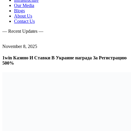
Infrastructure
Our Media
Blogs
About Us
Contact Us
— Recent Updates —
November 8, 2025
1win Казино И Ставки В Украине награда За Регистрацию
500%