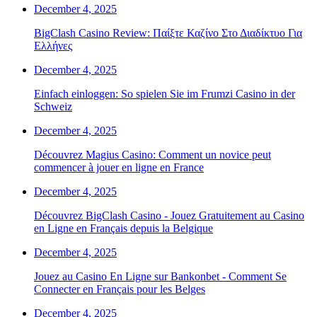
December 4, 2025
BigClash Casino Review: Παίξτε Καζίνο Στο Διαδίκτυο Για
Ελλήνες
December 4, 2025
Einfach einloggen: So spielen Sie im Frumzi Casino in der
Schweiz
December 4, 2025
Découvrez Magius Casino: Comment un novice peut
commencer à jouer en ligne en France
December 4, 2025
Découvrez BigClash Casino - Jouez Gratuitement au Casino
en Ligne en Français depuis la Belgique
December 4, 2025
Jouez au Casino En Ligne sur Bankonbet - Comment Se
Connecter en Français pour les Belges
December 4, 2025