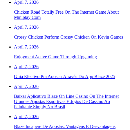
April 7, 2026
Chicken Road Totally Free On The Internet Game About
Miniplay Com
April 7, 2026
Crossy Chicken Perform Crossy Chicken On Kevin Games
April 7, 2026
Enjoyment Active Game Through Upgaming
April 7, 2026
Guia Efectivo Pra Apostar Através Do App Blaze 2025
April 7, 2026
Baixar Aplicativo Blaze On Line Casino On The Internet
Grandes Apostas Esportivas E Jogos De Cassino Ao
Palpitante Simply No Brasil
April 7, 2026
Blaze Incapere De Apostas: Vantagens E Desvantagens