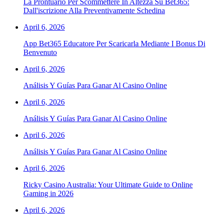
La Prontuario Per Scommettere In Altezza Su Bet365:
Dall'iscrizione Alla Preventivamente Schedina
April 6, 2026
App Bet365 Educatore Per Scaricarla Mediante I Bonus Di
Benvenuto
April 6, 2026
Análisis Y Guías Para Ganar Al Casino Online
April 6, 2026
Análisis Y Guías Para Ganar Al Casino Online
April 6, 2026
Análisis Y Guías Para Ganar Al Casino Online
April 6, 2026
Ricky Casino Australia: Your Ultimate Guide to Online
Gaming in 2026
April 6, 2026