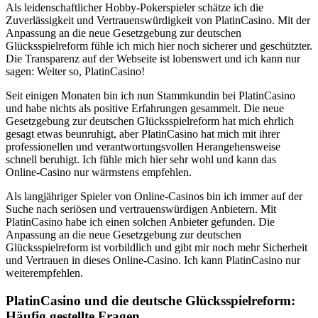
Als leidenschaftlicher Hobby-Pokerspieler schätze ich die
Zuverlässigkeit und Vertrauenswürdigkeit von PlatinCasino. Mit der
Anpassung an die neue Gesetzgebung zur deutschen
Glücksspielreform fühle ich mich hier noch sicherer und geschützter.
Die Transparenz auf der Webseite ist lobenswert und ich kann nur
sagen: Weiter so, PlatinCasino!
Seit einigen Monaten bin ich nun Stammkundin bei PlatinCasino
und habe nichts als positive Erfahrungen gesammelt. Die neue
Gesetzgebung zur deutschen Glücksspielreform hat mich ehrlich
gesagt etwas beunruhigt, aber PlatinCasino hat mich mit ihrer
professionellen und verantwortungsvollen Herangehensweise
schnell beruhigt. Ich fühle mich hier sehr wohl und kann das
Online-Casino nur wärmstens empfehlen.
Als langjähriger Spieler von Online-Casinos bin ich immer auf der
Suche nach seriösen und vertrauenswürdigen Anbietern. Mit
PlatinCasino habe ich einen solchen Anbieter gefunden. Die
Anpassung an die neue Gesetzgebung zur deutschen
Glücksspielreform ist vorbildlich und gibt mir noch mehr Sicherheit
und Vertrauen in dieses Online-Casino. Ich kann PlatinCasino nur
weiterempfehlen.
PlatinCasino und die deutsche Glücksspielreform:
Häufig gestellte Fragen