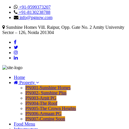
+91-9599373207
+91-8130238788
info@pgnow.com
Sunshine Homes Vill. Raipur, Opp. Gate No. 2 Amity University
Sector – 126, Noida 201304
Home
Property
PN001-Sunshine Homes
PN002- Sunshine Plus
PN003-Arpit PG
PN004-The Roof
PN005-The Crown Heights
PN006-Armaan PG
PN007-Coming Soon
Food Menu