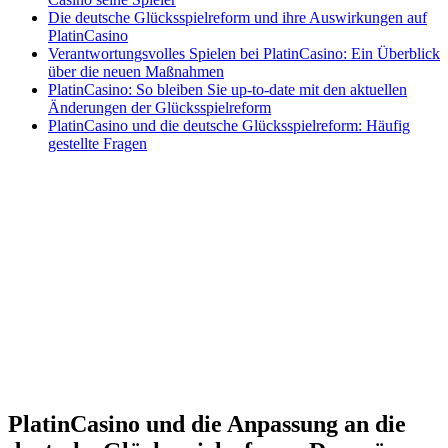
Die deutsche Glücksspielreform und ihre Auswirkungen auf
PlatinCasino
Verantwortungsvolles Spielen bei PlatinCasino: Ein Überblick
über die neuen Maßnahmen
PlatinCasino: So bleiben Sie up-to-date mit den aktuellen
Änderungen der Glücksspielreform
PlatinCasino und die deutsche Glücksspielreform: Häufig
gestellte Fragen
PlatinCasino und die Anpassung an die