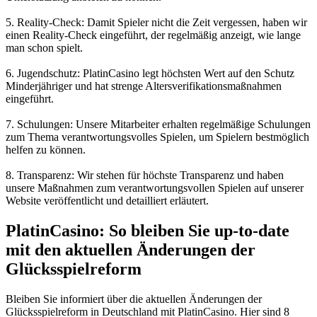
5. Reality-Check: Damit Spieler nicht die Zeit vergessen, haben wir
einen Reality-Check eingeführt, der regelmäßig anzeigt, wie lange
man schon spielt.
6. Jugendschutz: PlatinCasino legt höchsten Wert auf den Schutz
Minderjähriger und hat strenge Altersverifikationsmaßnahmen
eingeführt.
7. Schulungen: Unsere Mitarbeiter erhalten regelmäßige Schulungen
zum Thema verantwortungsvolles Spielen, um Spielern bestmöglich
helfen zu können.
8. Transparenz: Wir stehen für höchste Transparenz und haben
unsere Maßnahmen zum verantwortungsvollen Spielen auf unserer
Website veröffentlicht und detailliert erläutert.
PlatinCasino: So bleiben Sie up-to-date
mit den aktuellen Änderungen der
Glücksspielreform
Bleiben Sie informiert über die aktuellen Änderungen der
Glücksspielreform in Deutschland mit PlatinCasino. Hier sind 8