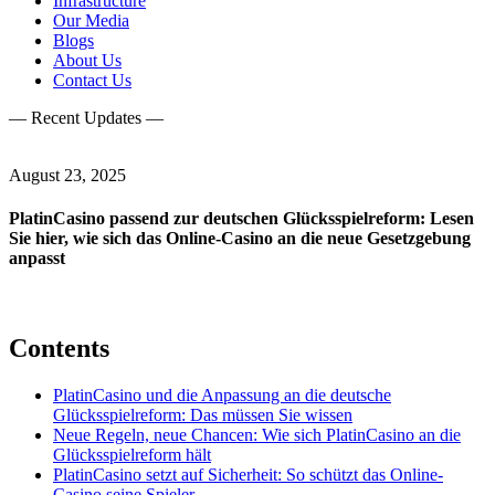
Infrastructure
Our Media
Blogs
About Us
Contact Us
— Recent Updates —
August 23, 2025
PlatinCasino passend zur deutschen Glücksspielreform: Lesen
Sie hier, wie sich das Online-Casino an die neue Gesetzgebung
anpasst
Contents
PlatinCasino und die Anpassung an die deutsche
Glücksspielreform: Das müssen Sie wissen
Neue Regeln, neue Chancen: Wie sich PlatinCasino an die
Glücksspielreform hält
PlatinCasino setzt auf Sicherheit: So schützt das Online-
Casino seine Spieler