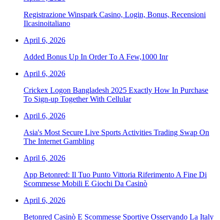
Registrazione Winspark Casino, Login, Bonus, Recensioni
Ilcasinoitaliano
April 6, 2026
Added Bonus Up In Order To A Few,1000 Inr
April 6, 2026
Crickex Logon Bangladesh 2025 Exactly How In Purchase
To Sign-up Together With Cellular
April 6, 2026
Asia's Most Secure Live Sports Activities Trading Swap On
The Internet Gambling
April 6, 2026
App Betonred: Il Tuo Punto Vittoria Riferimento A Fine Di
Scommesse Mobili E Giochi Da Casinò
April 6, 2026
Betonred Casinò E Scommesse Sportive Osservando La Italy