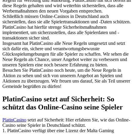
Regeln für Werbung und Marketing. PlatinCasino hat sich bereits an
diese Regeln gehalten und wird weiterhin sicherstellen, dass alle
Werbemaßnahmen den neuen Vorgaben entsprechen.
Schließlich müssen Online-Casinos in Deutschland auch
sicherstellen, dass sie alle Spielertransaktionen und -Daten schützen.
PlatinCasino hat hierfür strenge Sicherheitsmaßnahmen
implementiert, um sicherzustellen, dass alle Spielerdaten und -
transaktionen sicher sind.
Insgesamt hat PlatinCasino alle Neue Regeln umgesetzt und setzt
sich dafür ein, sichere und verantwortungsbewusste
Glücksspielumgebungen für alle Spieler zu schaffen. Wir sehen die
Neue Regeln als Chance, unser Angebot weiter zu verbessern und
unseren Spielern eine noch bessere Erfahrung zu bieten.
Besuchen Sie PlatinCasino noch heute, um die Neue Regeln in
Aktion zu sehen und sich von unserem Angebot an Spielen und
Aktionen zu überzeugen. Wir freuen uns darauf, Sie als Teil unserer
Gemeinde begrüßen zu dürfen!
PlatinCasino setzt auf Sicherheit: So
schützt das Online-Casino seine Spieler
PlatinCasino
setzt auf Sicherheit: Hier erfahren Sie, wie das Online-
Casino seine Spieler in Deutschland schützt.
1. PlatinCasino verfügt über eine Lizenz der Malta Gaming