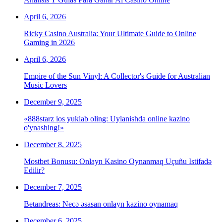
April 6, 2026
Ricky Casino Australia: Your Ultimate Guide to Online
Gaming in 2026
April 6, 2026
Empire of the Sun Vinyl: A Collector's Guide for Australian
Music Lovers
December 9, 2025
«888starz ios yuklab oling: Uylanishda online kazino
o'ynashing!»
December 8, 2025
Mostbet Bonusu: Onlayn Kasino Oynanmaq Uçuñu Istifadə
Edilir?
December 7, 2025
Betandreas: Necə əsasan onlayn kazino oynamaq
December 6, 2025