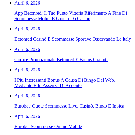
April 6, 2026
App Betonred: Il Tuo Punto Vittoria Riferimento A Fine Di
Scommesse Mobili E Giochi Da Casinò
April 6, 2026
Betonred Casinò E Scommesse Sportive Osservando La Italy
April 6, 2026
Codice Promozionale Betonred E Bonus Gratuiti
April 6, 2026
I Piu Interessanti Bonus A Causa Di Bingo Del Web,
Mediante E In Assenza Di Acconto
April 6, 2026
Eurobet: Quote Scommesse Live, Casinò, Bingo E Ippica
April 6, 2026
Eurobet Scommesse Online Mobile