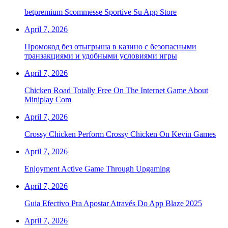
‎betpremium Scommesse Sportive Su App Store
April 7, 2026
Промокод без отыгрыша в казино с безопасными
транзакциями и удобными условиями игры
April 7, 2026
Chicken Road Totally Free On The Internet Game About
Miniplay Com
April 7, 2026
Crossy Chicken Perform Crossy Chicken On Kevin Games
April 7, 2026
Enjoyment Active Game Through Upgaming
April 7, 2026
Guia Efectivo Pra Apostar Através Do App Blaze 2025
April 7, 2026