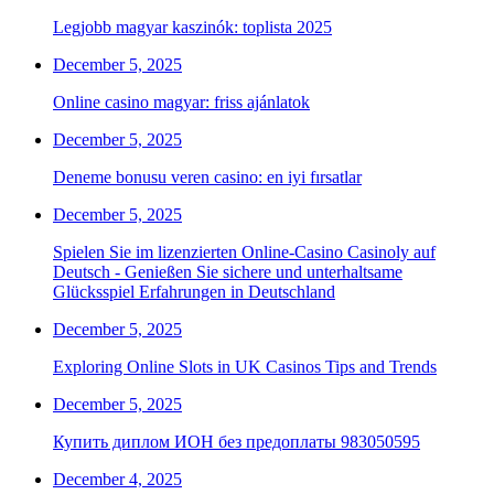
Legjobb magyar kaszinók: toplista 2025
December 5, 2025
Online casino magyar: friss ajánlatok
December 5, 2025
Deneme bonusu veren casino: en iyi fırsatlar
December 5, 2025
Spielen Sie im lizenzierten Online-Casino Casinoly auf
Deutsch - Genießen Sie sichere und unterhaltsame
Glücksspiel Erfahrungen in Deutschland
December 5, 2025
Exploring Online Slots in UK Casinos Tips and Trends
December 5, 2025
Купить диплом ИОН без предоплаты 983050595
December 4, 2025