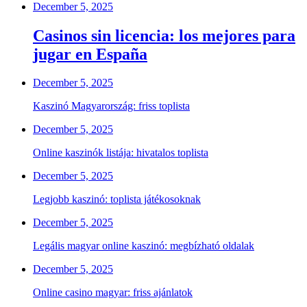
December 5, 2025
Casinos sin licencia: los mejores para
jugar en España
December 5, 2025
Kaszinó Magyarország: friss toplista
December 5, 2025
Online kaszinók listája: hivatalos toplista
December 5, 2025
Legjobb kaszinó: toplista játékosoknak
December 5, 2025
Legális magyar online kaszinó: megbízható oldalak
December 5, 2025
Online casino magyar: friss ajánlatok