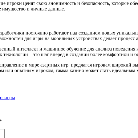
гие игроки ценят свою анонимность и безопасность, которые о
ое имущество и личные данные.
азработчики постоянно работают над созданием новых уникаль
зможностей для игры на мобильных устройствах делает процесс 
енный интеллект и машинное обучение для анализа поведения и
 технологий – это шаг вперед в создании более комфортной и б
направление в мире азартных игр, предлагая игрокам широкий 
ком или опытным игроком, гамма казино может стать идеальным 
от игры
*