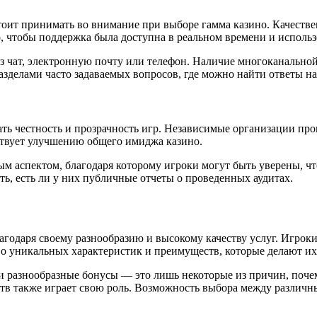
тоит принимать во внимание при выборе гамма казино. Качеств
 чтобы поддержка была доступна в реальном времени и использ
з чат, электронную почту или телефон. Наличие многоканально
азделами часто задаваемых вопросов, где можно найти ответы н
ать честность и прозрачность игр. Независимые организации пр
бствует улучшению общего имиджа казино.
ым аспектом, благодаря которому игроки могут быть уверены, ч
ть, есть ли у них публичные отчеты о проведенных аудитах.
годаря своему разнообразию и высокому качеству услуг. Игроки
тво уникальных характеристик и преимуществ, которые делают и
 разнообразные бонусы — это лишь некоторые из причин, почем
тв также играет свою роль. Возможность выбора между различн