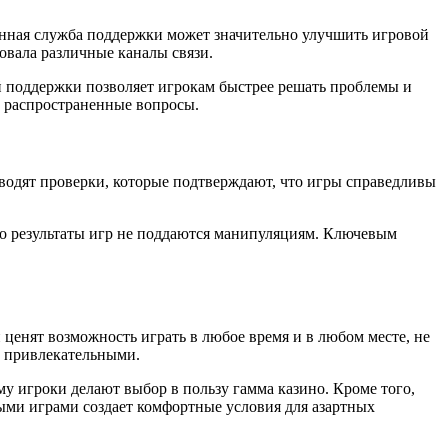
енная служба поддержки может значительно улучшить игровой
овала различные каналы связи.
й поддержки позволяет игрокам быстрее решать проблемы и
а распространенные вопросы.
оводят проверки, которые подтверждают, что игры справедливы
то результаты игр не поддаются манипуляциям. Ключевым
 ценят возможность играть в любое время и в любом месте, не
х привлекательными.
у игроки делают выбор в пользу гамма казино. Кроме того,
ыми играми создает комфортные условия для азартных