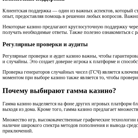
Клиентская поддержка — один из важных аспектов, который с
опыт, предоставляя помощь в решении любых вопросов. Важно,
Некоторые казино предлагают круглосуточную поддержку чере
получать необходимые ответы. Также полезно ознакомиться с р
Регулярные проверки и аудиты
Регулярные проверки и аудит казино важны, чтобы гарантиров
и случайны. Это создает доверие игрока к платформе и спосо
Проверка генераторов случайных чисел (ГСЧ) является ключев
моментом при выборе казино также является то, чтобы провери
Почему выбирают гамма казино?
Гамма казино выделяется на фоне других игровых платформ бла
выходя из дома. Кроме того, гамма казино предлагает множес
Множество игр, высококачественные графические технологии и
наличие широкого спектра методов пополнения и вывода средс
приключений.