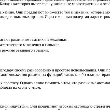
 Каждая категория имеет свои уникальные характеристики и особ
 казино. Они предлагают множество тем и механик, которые мог
одхода и знакомых правил. Игры с живыми дилерами дарят игрок
агают различные тематики и механики.
атегического мышления и навыков.
в режиме реального времени.
годаря своему разнообразию и простоте использования. Они пре
гают множество различных функций, таких как бесплатные вра
 простоту. Однако важно помнить о том, что различные автомат
бирать их стоит с умом.
ной индустрии. Они предлагают игрокам настоящую стратегическ