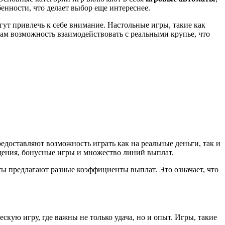
енности, что делает выбор еще интереснее.
ут привлечь к себе внимание. Настольные игры, такие как
ам возможность взаимодействовать с реальными крупье, что
доставляют возможность играть как на реальные деньги, так и
щения, бонусные игры и множество линий выплат.
ы предлагают разные коэффициенты выплат. Это означает, что
ую игру, где важны не только удача, но и опыт. Игры, такие