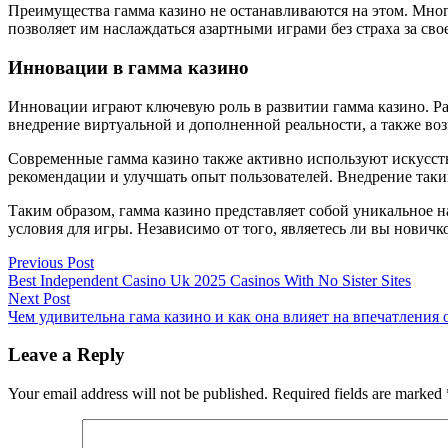
Преимущества гамма казино не останавливаются на этом. Мно
позволяет им наслаждаться азартными играми без страха за св
Инновации в гамма казино
Инновации играют ключевую роль в развитии гамма казино. Р
внедрение виртуальной и дополненной реальности, а также во
Современные гамма казино также активно используют искусств
рекомендации и улучшать опыт пользователей. Внедрение таких
Таким образом, гамма казино представляет собой уникальное 
условия для игры. Независимо от того, являетесь ли вы нович
Post
Previous
Previous Post
post:
Best Independent Casino Uk 2025 Casinos With No Sister Sites
navigation
Next
Next Post
post:
Чем удивительна гама казино и как она влияет на впечатления 
Leave a Reply
Your email address will not be published.
Required fields are marked