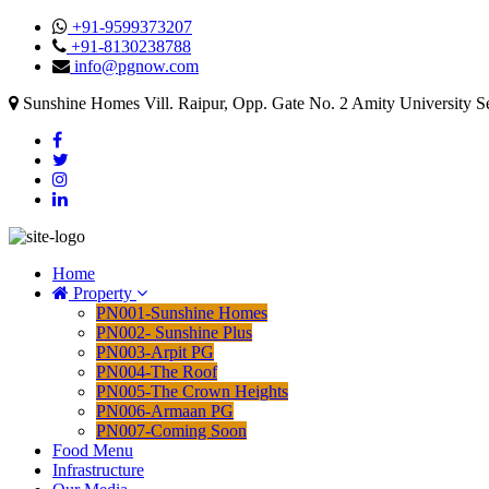
+91-9599373207
+91-8130238788
info@pgnow.com
Sunshine Homes Vill. Raipur, Opp. Gate No. 2 Amity University S
Home
Property
PN001-Sunshine Homes
PN002- Sunshine Plus
PN003-Arpit PG
PN004-The Roof
PN005-The Crown Heights
PN006-Armaan PG
PN007-Coming Soon
Food Menu
Infrastructure