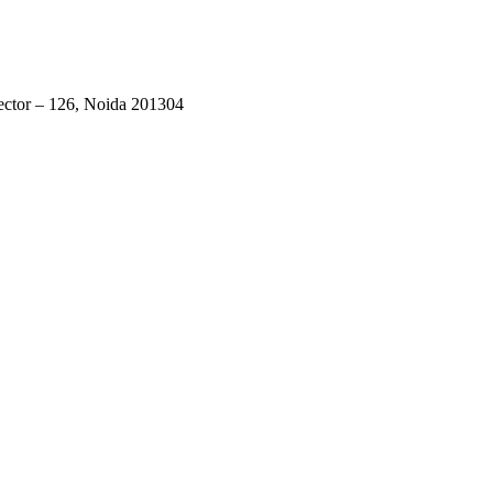
ector – 126, Noida 201304