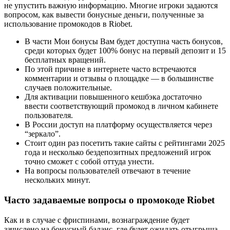
не упустить важную информацию. Многие игроки задаются
вопросом, как вывести бонусные деньги, полученные за
использование промокодов в Riobet.
В части Мои бонусы Вам будет доступна часть бонусов,
среди которых будет 100% бонус на первый депозит и 15
бесплатных вращений.
По этой причине в интернете часто встречаются
комментарии и отзывы о площадке — в большинстве
случаев положительные.
Для активации повышенного кешбэка достаточно
ввести соответствующий промокод в личном кабинете
пользователя.
В России доступ на платформу осуществляется через
“зеркало”.
Стоит один раз посетить такие сайты с рейтингами 2025
года и несколько бездепозитных предложений игрок
точно сможет с собой оттуда унести.
На вопросы пользователей отвечают в течение
нескольких минут.
Часто задаваемые вопросы о промокоде Riobet
Как и в случае с фриспинами, вознаграждение будет
зачислено на бонусный баланс, где будет ожидать отыгрыша.