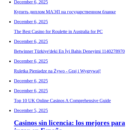
December 6, 2025
Купить диплом МАЭП на государственном бланке
December 6, 2025
The Best Casino for Roulette in Australia for PC
December 6, 2025
Betwinner Türkiye'deki En İyi Bahis Deneyimi 1140278970
December 6, 2025
Ruletka Pieniądze na Żywo - Graj i Wygrywaj!
December 6, 2025
December 6, 2025
Top 10 UK Online Casinos A Comprehensive Guide
December 5, 2025
Casinos sin licencia: los mejores para