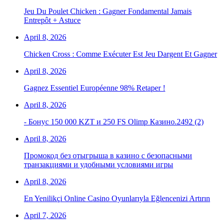
Jeu Du Poulet Chicken : Gagner Fondamental Jamais
Entrepôt + Astuce
April 8, 2026
Chicken Cross : Comme Exécuter Est Jeu Dargent Et Gagner
April 8, 2026
Gagnez Essentiel Européenne 98% Retaper !
April 8, 2026
- Бонус 150 000 KZT и 250 FS Olimp Казино.2492 (2)
April 8, 2026
Промокод без отыгрыша в казино с безопасными
транзакциями и удобными условиями игры
April 8, 2026
En Yenilikçi Online Casino Oyunlarıyla Eğlencenizi Artırın
April 7, 2026