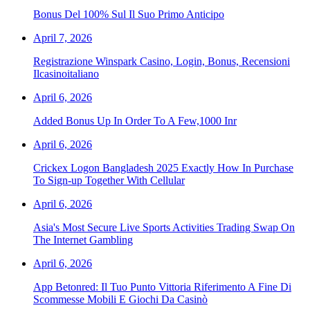
Bonus Del 100% Sul Il Suo Primo Anticipo
April 7, 2026
Registrazione Winspark Casino, Login, Bonus, Recensioni
Ilcasinoitaliano
April 6, 2026
Added Bonus Up In Order To A Few,1000 Inr
April 6, 2026
Crickex Logon Bangladesh 2025 Exactly How In Purchase
To Sign-up Together With Cellular
April 6, 2026
Asia's Most Secure Live Sports Activities Trading Swap On
The Internet Gambling
April 6, 2026
App Betonred: Il Tuo Punto Vittoria Riferimento A Fine Di
Scommesse Mobili E Giochi Da Casinò