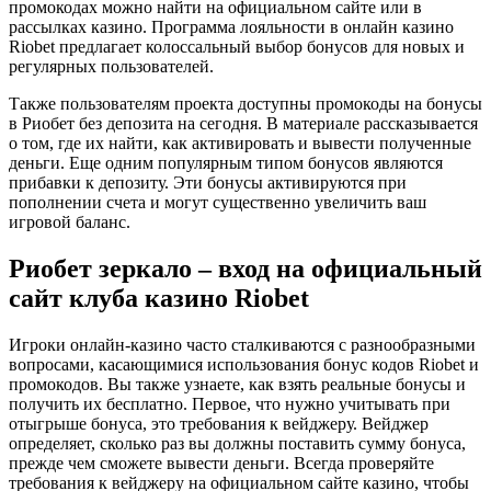
промокодах можно найти на официальном сайте или в
рассылках казино. Программа лояльности в онлайн казино
Riobet предлагает колоссальный выбор бонусов для новых и
регулярных пользователей.
Также пользователям проекта доступны промокоды на бонусы
в Риобет без депозита на сегодня. В материале рассказывается
о том, где их найти, как активировать и вывести полученные
деньги. Еще одним популярным типом бонусов являются
прибавки к депозиту. Эти бонусы активируются при
пополнении счета и могут существенно увеличить ваш
игровой баланс.
Риобет зеркало – вход на официальный
сайт клуба казино Riobet
Игроки онлайн-казино часто сталкиваются с разнообразными
вопросами, касающимися использования бонус кодов Riobet и
промокодов. Вы также узнаете, как взять реальные бонусы и
получить их бесплатно. Первое, что нужно учитывать при
отыгрыше бонуса, это требования к вейджеру. Вейджер
определяет, сколько раз вы должны поставить сумму бонуса,
прежде чем сможете вывести деньги. Всегда проверяйте
требования к вейджеру на официальном сайте казино, чтобы