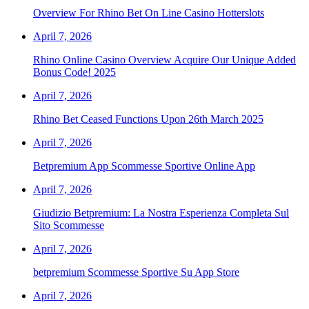
Overview For Rhino Bet On Line Casino Hotterslots
April 7, 2026
Rhino Online Casino Overview Acquire Our Unique Added
Bonus Code! 2025
April 7, 2026
Rhino Bet Ceased Functions Upon 26th March 2025
April 7, 2026
Betpremium App Scommesse Sportive Online App
April 7, 2026
Giudizio Betpremium: La Nostra Esperienza Completa Sul
Sito Scommesse
April 7, 2026
‎betpremium Scommesse Sportive Su App Store
April 7, 2026