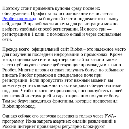
Поэтому стоит применять купоны сразу после их
обнаружения. Профит за их использование начисляется
Риобет промокод
на бонусный счет и подлежит отыгрышу
вейджера. В правой части анкеты для регистрации можно
выбрать удобный способ регистрации. Их всего три —
регистрация в 1 клик, с помощью e-mail и через социальные
сети.
Прежде всего, официальный сайт Riobet – это надежное место
для получения последней информации о промокодах. Кроме
того, социальные сети и партнерские сайты казино также
часто публикуют свежие действующие промокоды в казино
Риобет. Многие игроки спешат получить бонус, но забывают
вписать Риобет промокод в специальное поле при
регистрации. Если пропустить этот важный момент, вы
можете упустить возможность активировать бездепозитный
подарок. Чтобы такого не произошло, воспользуйтесь нашей
пошаговой инструкцией и гарантированно получите бонус.
Там же будут находиться фриспины, которые предоставил
Riobet промокод.
Однако сейчас его загрузка разрешена только через PWA-
программу. Из-за запрета азартных онлайн развлечений в
России интернет провайдеры регулярно блокируют