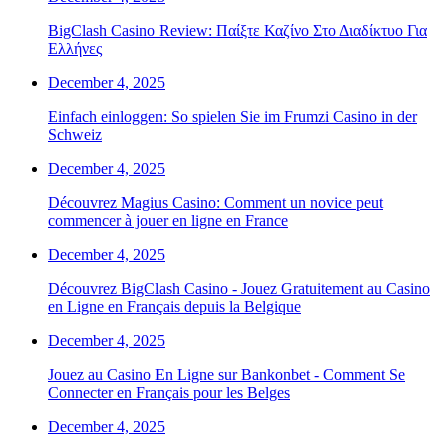
BigClash Casino Review: Παίξτε Καζίνο Στο Διαδίκτυο Για
Ελλήνες
December 4, 2025
Einfach einloggen: So spielen Sie im Frumzi Casino in der
Schweiz
December 4, 2025
Découvrez Magius Casino: Comment un novice peut
commencer à jouer en ligne en France
December 4, 2025
Découvrez BigClash Casino - Jouez Gratuitement au Casino
en Ligne en Français depuis la Belgique
December 4, 2025
Jouez au Casino En Ligne sur Bankonbet - Comment Se
Connecter en Français pour les Belges
December 4, 2025