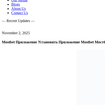
Our Media
Blogs
About Us
Contact Us
— Recent Updates —
November 2, 2025
Mostbet Приложение Установить Приложение Mostbet Мостбе