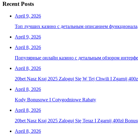
Recent Posts
April 9, 2026
Топ лучших казино с детальным описанием функционала,
April 9, 2026
April 8, 2026
Популярные онлайн казино с детальным обзором интерфе
April 8, 2026
20bet Nasz Kraj 2025 Zaloguj Się W Tej Chwili I Zgarnij 400
April 8, 2026
Kody Bonusowe I Cotygodniowe Rabaty
April 8, 2026
20bet Nasz Kraj 2025 Zaloguj Się Teraz I Zgarnij 400zł Bonus
April 8, 2026