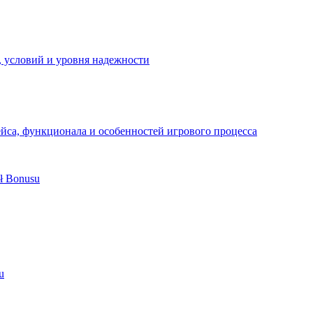
 условий и уровня надежности
йса, функционала и особенностей игрового процесса
zł Bonusu
u