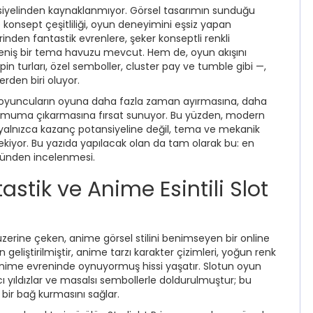
nsiyelinden kaynaklanmıyor. Görsel tasarımın sunduğu
onsept çeşitliliği, oyun deneyimini eşsiz yapan
rinden fantastik evrenlere, şeker konseptli renkli
geniş bir tema havuzu mevcut. Hem de, oyun akışını
in turları, özel semboller, cluster pay ve tumble gibi —,
erden biri oluyor.
mu, oyuncuların oyuna daha fazla zaman ayırmasına, daha
simuma çıkarmasına fırsat sunuyor. Bu yüzden, modern
 yalnızca kazanç potansiyeline değil, tema ve mekanik
ekiyor. Bu yazıda yapılacak olan da tam olarak bu: en
önünden incelenmesi.
astik ve Anime Esintili Slot
i üzerine çeken, anime görsel stilini benimseyen bir online
geliştirilmiştir, anime tarzı karakter çizimleri, yoğun renk
 anime evreninde oynuyormuş hissi yaşatır. Slotun oyun
ıcı yıldızlar ve masalsı sembollerle doldurulmuştur; bu
bir bağ kurmasını sağlar.