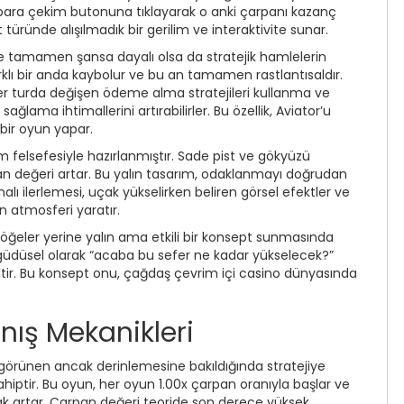
ra çekim butonuna tıklayarak o anki çarpanı kazanç
t türünde alışılmadık bir gerilim ve interaktivite sunar.
e tamamen şansa dayalı olsa da stratejik hamlelerin
rklı bir anda kaybolur ve bu an tamamen rastlantısaldır.
, her turda değişen ödeme alma stratejileri kullanma ve
ğlama ihtimallerini artırabilirler. Bu özellik, Aviator’u
 bir oyun yapar.
 felsefesiyle hazırlanmıştır. Sade pist ve gökyüzü
n değeri artar. Bu yalın tasarım, odaklanmayı doğrudan
lı ilerlemesi, uçak yükselirken beliren görsel efektler ve
 atmosferi yaratır.
 öğeler yerine yalın ama etkili bir konsept sunmasında
çgüdüsel olarak “acaba bu sefer ne kadar yükselecek?”
tir. Bu konsept onu, çağdaş çevrim içi casino dünyasında
nış Mekanikleri
i görünen ancak derinlemesine bakıldığında stratejiye
hiptir. Bu oyun, her oyun 1.00x çarpan oranıyla başlar ve
k artar. Çarpan değeri teoride son derece yüksek