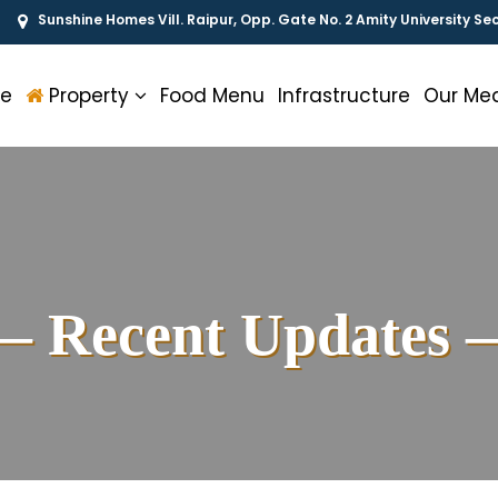
Sunshine Homes Vill. Raipur, Opp. Gate No. 2 Amity University Se
e
Property
Food Menu
Infrastructure
Our Me
— Recent Updates 