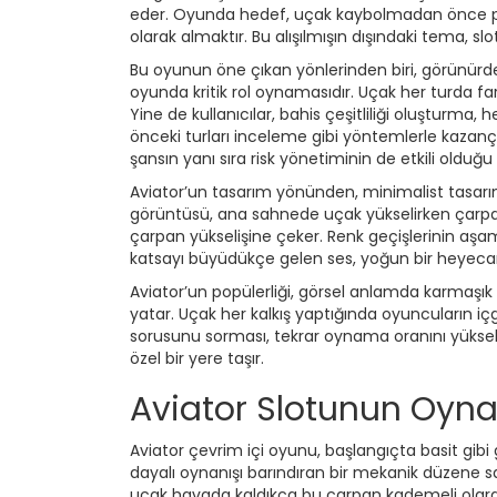
eder. Oyunda hedef, uçak kaybolmadan önce pa
olarak almaktır. Bu alışılmışın dışındaki tema, slo
Bu oyunun öne çıkan yönlerinden biri, görünürd
oyunda kritik rol oynamasıdır. Uçak her turda fa
Yine de kullanıcılar, bahis çeşitliliği oluşturma
önceki turları inceleme gibi yöntemlerle kazanç sa
şansın yanı sıra risk yönetiminin de etkili olduğu
Aviator’un tasarım yönünden, minimalist tasarım
görüntüsü, ana sahnede uçak yükselirken çarpa
çarpan yükselişine çeker. Renk geçişlerinin aşama
katsayı büyüdükçe gelen ses, yoğun bir heyecan
Aviator’un popülerliği, görsel anlamda karmaşık
yatar. Uçak her kalkış yaptığında oyuncuların i
sorusunu sorması, tekrar oynama oranını yüksel
özel bir yere taşır.
Aviator Slotunun Oyna
Aviator çevrim içi oyunu, başlangıçta basit gib
dayalı oynanışı barındıran bir mekanik düzene sa
uçak havada kaldıkça bu çarpan kademeli olara