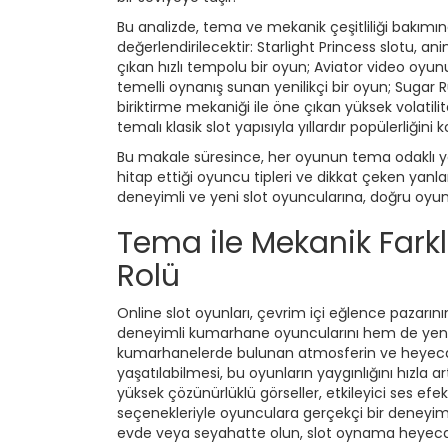
Bu analizde, tema ve mekanik çeşitliliği bakım
değerlendirilecektir: Starlight Princess slotu, a
çıkan hızlı tempolu bir oyun; Aviator video oyunu,
temelli oynanış sunan yenilikçi bir oyun; Sugar
biriktirme mekaniği ile öne çıkan yüksek volatili
temalı klasik slot yapısıyla yıllardır popülerliğini
Bu makale süresince, her oyunun tema odaklı yakl
hitap ettiği oyuncu tipleri ve dikkat çeken yanlar
deneyimli ve yeni slot oyuncularına, doğru oyun
Tema ile Mekanik Farklı
Rolü
Online slot oyunları, çevrim içi eğlence pazarın
deneyimli kumarhane oyuncularını hem de yeni b
kumarhanelerde bulunan atmosferin ve heyeca
yaşatılabilmesi, bu oyunların yaygınlığını hızla a
yüksek çözünürlüklü görseller, etkileyici ses efektl
seçenekleriyle oyunculara gerçekçi bir deneyim 
evde veya seyahatte olun, slot oynama heyec