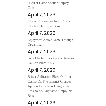
Internet Game About Miniplay
Com
April 7, 2026
Crossy Chicken Perform Crossy
Chicken On Kevin Games
April 7, 2026
Enjoyment Active Game Through
Upgaming
April 7, 2026
Guia Efectivo Pra Apostar Através
Do App Blaze 2025
April 7, 2026
Baixar Aplicativo Blaze On Line
Casino On The Internet Grandes
Apostas Esportivas E Jogos De
Cassino Ao Palpitante Simply No
Brasil
April 7, 2026