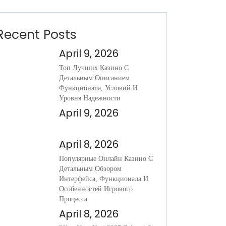
Recent Posts
April 9, 2026
Топ Лучших Казино С
Детальным Описанием
Функционала, Условий И
Уровня Надежности
April 9, 2026
April 8, 2026
Популярные Онлайн Казино С
Детальным Обзором
Интерфейса, Функционала И
Особенностей Игрового
Процесса
April 8, 2026