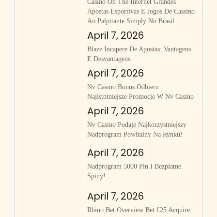
Casino On The Internet Grandes
Apostas Esportivas E Jogos De Cassino
Ao Palpitante Simply No Brasil
April 7, 2026
Blaze Incapere De Apostas: Vantagens
E Desvantagens
April 7, 2026
Nv Casino Bonus Odbierz
Najistotniejsze Promocje W Nv Casino
April 7, 2026
Nv Casino Podaje Najkorzystniejszy
Nadprogram Powitalny Na Rynku!
April 7, 2026
Nadprogram 5000 Pln I Bezpłatne
Spiny!
April 7, 2026
Rhino Bet Overview Bet £25 Acquire