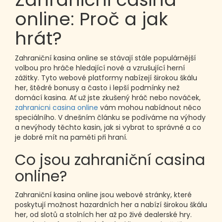
online: Proč a jak
hrát?
Zahraniční kasina online se stávají stále populárnější
volbou pro hráče hledající nové a vzrušující herní
zážitky. Tyto webové platformy nabízejí širokou škálu
her, štědré bonusy a často i lepší podmínky než
domácí kasina. Ať už jste zkušený hráč nebo nováček,
zahranicni casina online
vám mohou nabídnout něco
speciálního. V dnešním článku se podíváme na výhody
a nevýhody těchto kasin, jak si vybrat to správné a co
je dobré mít na paměti při hraní.
Co jsou zahraniční casina
online?
Zahraniční kasina online jsou webové stránky, které
poskytují možnost hazardních her a nabízí širokou škálu
her, od slotů a stolních her až po živé dealerské hry.