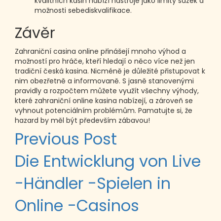
kvalitních kasin nabízí nástroje jako limity sázek a
možnosti sebediskvalifikace.
Závěr
Zahraniční casina online přinášejí mnoho výhod a
možností pro hráče, kteří hledají o něco více než jen
tradiční česká kasina. Nicméně je důležité přistupovat k
nim obezřetně a informovaně. S jasně stanovenými
pravidly a rozpočtem můžete využít všechny výhody,
které zahraniční online kasina nabízejí, a zároveň se
vyhnout potenciálním problémům. Pamatujte si, že
hazard by měl být především zábavou!
Post
Previous Post
navigation
Die Entwicklung von Live
-Händler -Spielen in
Online -Casinos