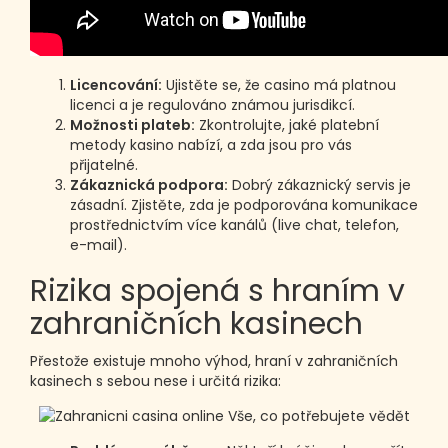
Licencování:
Ujistěte se, že casino má platnou
licenci a je regulováno známou jurisdikcí.
Možnosti plateb:
Zkontrolujte, jaké platební
metody kasino nabízí, a zda jsou pro vás
přijatelné.
Zákaznická podpora:
Dobrý zákaznický servis je
zásadní. Zjistěte, zda je podporována komunikace
prostřednictvím více kanálů (live chat, telefon,
e-mail).
Rizika spojená s hraním v
zahraničních kasinech
Přestože existuje mnoho výhod, hraní v zahraničních
kasinech s sebou nese i určitá rizika: