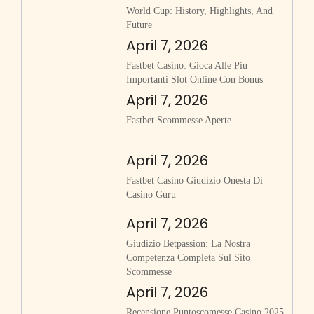
World Cup: History, Highlights, And
Future
April 7, 2026
Fastbet Casino: Gioca Alle Piu
Importanti Slot Online Con Bonus
April 7, 2026
Fastbet Scommesse Aperte
April 7, 2026
Fastbet Casino Giudizio Onesta Di
Casino Guru
April 7, 2026
Giudizio Betpassion: La Nostra
Competenza Completa Sul Sito
Scommesse
April 7, 2026
Recensione Puntoscomesse Casino 2025