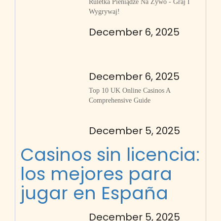
Ruletka Pieniądze Na Żywo - Graj I
Wygrywaj!
December 6, 2025
December 6, 2025
Top 10 UK Online Casinos A
Comprehensive Guide
December 5, 2025
Casinos sin licencia:
los mejores para
jugar en España
December 5, 2025