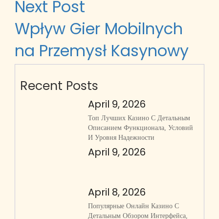
Next Post
Wpływ Gier Mobilnych
na Przemysł Kasynowy
Recent Posts
April 9, 2026
Топ Лучших Казино С Детальным
Описанием Функционала, Условий
И Уровня Надежности
April 9, 2026
April 8, 2026
Популярные Онлайн Казино С
Детальным Обзором Интерфейса,