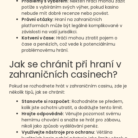
Problémy s výběrem:
Někteří hráči mohou zažít
potíže s vybíráním svých výher, pokud kasino
nebude mít dobré recenze nebo pověst.
Právní otázky:
Hraní na zahraničních
platformách může být legálně komplikované v
závislosti na vaší jurisdikci.
Kotvení v čase:
Hráči mohou ztratit pojem o
čase a penězích, což vede k potenciálnímu
problémovému hrání.
Jak se chránit při hraní v
zahraničních casinech?
Pokud se rozhodnete hrát v zahraničním casinu, zde je
několik tipů, jak se chránit:
Stanovte si rozpočet:
Rozhodněte se předem,
kolik jste ochotni utratit, a dodržujte tento limit.
Hrajte odpovědně:
Věnujte pozornost svému
hernímu chování a snažte se hrát pro zábavu,
nikoli jako způsob vydělávání peněz.
Využívejte nástroje pro ochranu:
Většina