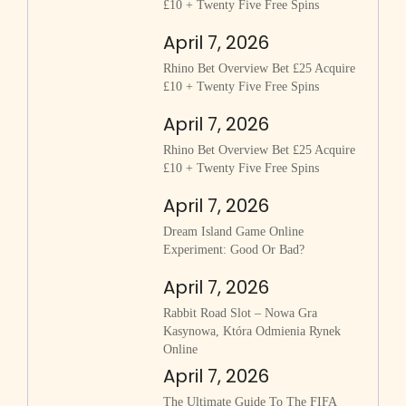
£10 + Twenty Five Free Spins
April 7, 2026
Rhino Bet Overview Bet £25 Acquire
£10 + Twenty Five Free Spins
April 7, 2026
Rhino Bet Overview Bet £25 Acquire
£10 + Twenty Five Free Spins
April 7, 2026
Dream Island Game Online
Experiment: Good Or Bad?
April 7, 2026
Rabbit Road Slot – Nowa Gra
Kasynowa, Która Odmienia Rynek
Online
April 7, 2026
The Ultimate Guide To The FIFA