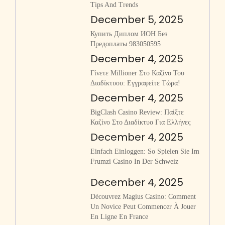
Tips And Trends
December 5, 2025
Купить Диплом ИОН Без
Предоплаты 983050595
December 4, 2025
Γίνετε Μillioner Στο Καζίνο Του
Διαδίκτυου: Εγγραφείτε Τώρα!
December 4, 2025
BigClash Casino Review: Παίξτε
Καζίνο Στο Διαδίκτυο Για Ελλήνες
December 4, 2025
Einfach Einloggen: So Spielen Sie Im
Frumzi Casino In Der Schweiz
December 4, 2025
Découvrez Magius Casino: Comment
Un Novice Peut Commencer À Jouer
En Ligne En France