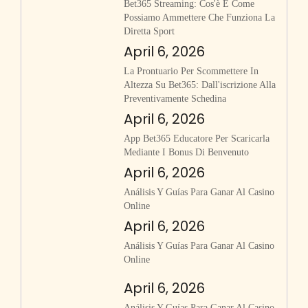
Bet365 Streaming: Cos'è E Come
Possiamo Ammettere Che Funziona La
Diretta Sport
April 6, 2026
La Prontuario Per Scommettere In
Altezza Su Bet365: Dall'iscrizione Alla
Preventivamente Schedina
April 6, 2026
App Bet365 Educatore Per Scaricarla
Mediante I Bonus Di Benvenuto
April 6, 2026
Análisis Y Guías Para Ganar Al Casino
Online
April 6, 2026
Análisis Y Guías Para Ganar Al Casino
Online
April 6, 2026
Análisis Y Guías Para Ganar Al Casino