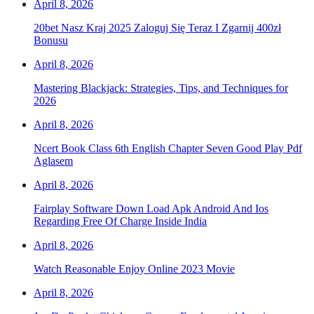
April 8, 2026
20bet Nasz Kraj 2025 Zaloguj Się Teraz I Zgarnij 400zł
Bonusu
April 8, 2026
Mastering Blackjack: Strategies, Tips, and Techniques for
2026
April 8, 2026
Ncert Book Class 6th English Chapter Seven Good Play Pdf
Aglasem
April 8, 2026
Fairplay Software Down Load Apk Android And Ios
Regarding Free Of Charge Inside India
April 8, 2026
Watch Reasonable Enjoy Online 2023 Movie
April 8, 2026