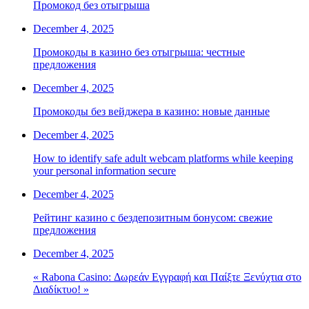
Промокод без отыгрыша
December 4, 2025
Промокоды в казино без отыгрыша: честные
предложения
December 4, 2025
Промокоды без вейджера в казино: новые данные
December 4, 2025
How to identify safe adult webcam platforms while keeping
your personal information secure
December 4, 2025
Рейтинг казино с бездепозитным бонусом: свежие
предложения
December 4, 2025
« Rabona Casino: Δωρεάν Εγγραφή και Παίξτε Ξενύχτια στο
Διαδίκτυο! »