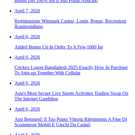
Bonus Del 100% Sul Il Suo Primo Anticipo
April 7, 2026
Registrazione Winspark Casino, Login, Bonus, Recensioni
Ilcasinoitaliano
April 6, 2026
Added Bonus Up In Order To A Few,1000 Inr
April 6, 2026
Crickex Logon Bangladesh 2025 Exactly How In Purchase
To Sign-up Together With Cellular
April 6, 2026
Asia's Most Secure Live Sports Activities Trading Swap On
The Internet Gambling
April 6, 2026
App Betonred: Il Tuo Punto Vittoria Riferimento A Fine Di
Scommesse Mobili E Giochi Da Casinò
April 6, 2026