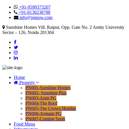
+91-9599373207
+91-8130238788
info@pgnow.com
Sunshine Homes Vill. Raipur, Opp. Gate No. 2 Amity University
Sector – 126, Noida 201304
Home
Property
PN001-Sunshine Homes
PN002- Sunshine Plus
PN003-Arpit PG
PN004-The Roof
PN005-The Crown Heights
PN006-Armaan PG
PN007-Coming Soon
Food Menu