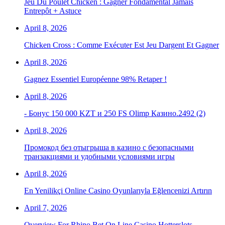
Jeu Du Poulet Chicken : Gagner Fondamental Jamais
Entrepôt + Astuce
April 8, 2026
Chicken Cross : Comme Exécuter Est Jeu Dargent Et Gagner
April 8, 2026
Gagnez Essentiel Européenne 98% Retaper !
April 8, 2026
- Бонус 150 000 KZT и 250 FS Olimp Казино.2492 (2)
April 8, 2026
Промокод без отыгрыша в казино с безопасными
транзакциями и удобными условиями игры
April 8, 2026
En Yenilikçi Online Casino Oyunlarıyla Eğlencenizi Artırın
April 7, 2026
Overview For Rhino Bet On Line Casino Hotterslots