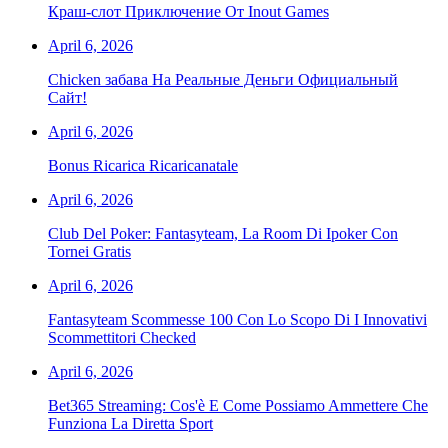
Краш-слот Приключение От Inout Games
April 6, 2026
Chicken забава На Реальные Деньги Официальный
Сайт!
April 6, 2026
Bonus Ricarica Ricaricanatale
April 6, 2026
Club Del Poker: Fantasyteam, La Room Di Ipoker Con
Tornei Gratis
April 6, 2026
Fantasyteam Scommesse 100 Con Lo Scopo Di I Innovativi
Scommettitori Checked
April 6, 2026
Bet365 Streaming: Cos'è E Come Possiamo Ammettere Che
Funziona La Diretta Sport