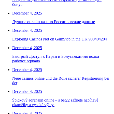
бонус
December 4, 2025
Лучшие онлайн казино России: свежие данные
December 4, 2025
Exploring Casinos Not on GamStop in the UK 900404204
December 4, 2025
Быстрый Доступ к Играм и Бонусамказино водка
рабочее зеркало
December 4, 2025
Neue casinos online und die Rolle sicherer Registrierung bei
der
December 4, 2025
Špičkový adrenalin online – s bet22 zažijete napínavé
okamžiky a vysoké výhry.
December 4, 2025