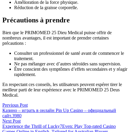
Amélioration de la force physique.
Réduction de la graisse corporelle.
Précautions à prendre
Bien que le PRIMOMED 25 Dieu Medical puisse offrir de
nombreux avantages, il est important de prendre certaines
précautions :
Consulter un professionnel de santé avant de commencer le
traitement.
Ne pas mélanger avec d’autres stéroïdes sans supervision.
Être conscient des symptômes d’effets secondaires et y réagir
rapidement.
En respectant ces conseils, les utilisateurs peuvent espérer tirer le
meilleur parti de leur expérience avec le PRIMOMED 25 Deus
Medical.
Post
Previous
Previous Post
post:
Казино – играть в онлайн Pin Up Casino – официальный
navigation
сайт.3980
Next
Next Post
post:
Experience the Thrill of Lucky7Even: Play Top-rated Casino
Games Online in English, Tailored for Australian Players