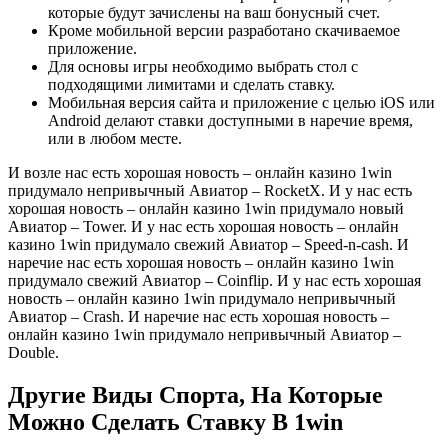
которые будут зачислены на ваш бонусный счет.
Кроме мобильной версии разработано скачиваемое
приложение.
Для основы игры необходимо выбрать стол с
подходящими лимитами и сделать ставку.
Моб͏ильная версия сайта и приложение с целью iOS или
Android делают ставки доступ͏ными в наречие время,
или ͏в любом месте.
И возле нас есть хорошая новость – онлайн казино 1win
придумало непривычный Авиатор – RocketX. И у нас есть
хорошая новость – онлайн казино 1win придумало новый
Авиатор – Tower. И у нас есть хорошая новость – онлайн
казино 1win придумало свежий Авиатор – Speed-n-cash. И
наречие нас есть хорошая новость – онлайн казино 1win
придумало свежий Авиатор – Coinflip. И у нас есть хорошая
новость – онлайн казино 1win придумало непривычный
Авиатор – Crash. И наречие нас есть хорошая новость –
онлайн казино 1win придумало непривычный Авиатор –
Double.
Другие Виды Спорта, На Которые
Можно Сделать Ставку В 1win