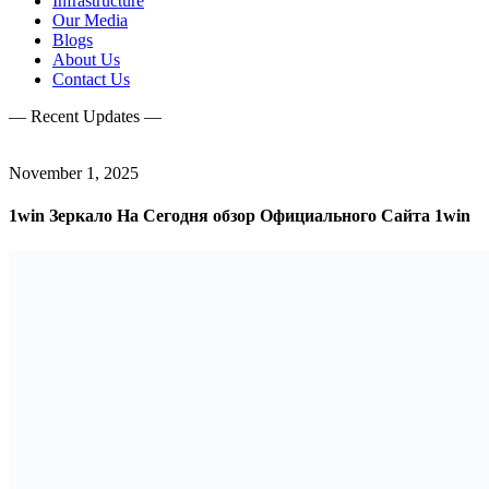
Infrastructure
Our Media
Blogs
About Us
Contact Us
— Recent Updates —
November 1, 2025
1win Зеркало На Сегодня обзор Официального Сайта 1win