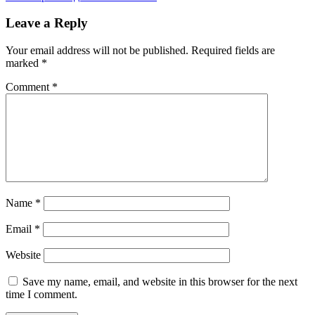
Leave a Reply
Your email address will not be published.
Required fields are
marked
*
Comment
*
Name
*
Email
*
Website
Save my name, email, and website in this browser for the next
time I comment.