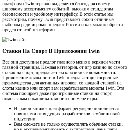
платформа 1win зеркало выделяется благодаря своему
широкому ассортименту событий, высоким стандартам
безопасности и удобному интерфейсу. В этой статье мы
рассмотрим, почему 1win представляет собой отличным
выбором ради игроков предлог России и как можно обрести
предел от этой платформы.
Ставки На Спорт В Приложении 1win
Все они доступны предлог главного меню в верхней части
главной страницы. Каждая категория, от игр казино до самого
ставок на спорт, предлагает эксклюзивные возможности.
Приложение лояльности в 1win предлагает долгосрочные
преимущества для активных игроков. со каждой ставкой на
слоты казино или спорт вам зарабатываете монеты 1win. Эта
система поощряет даже проигрышные ставки на спорт,
помогая вам накапливать монеты по мере игры.
Игровой каталог платформы регулярно пополняется
новинками от ведущих разработчиков гемблинговой
индустрии.
Вам сможете не только осуществлять обычные ставки,
но и экспериментировать с экспрессами, лайв-пари,