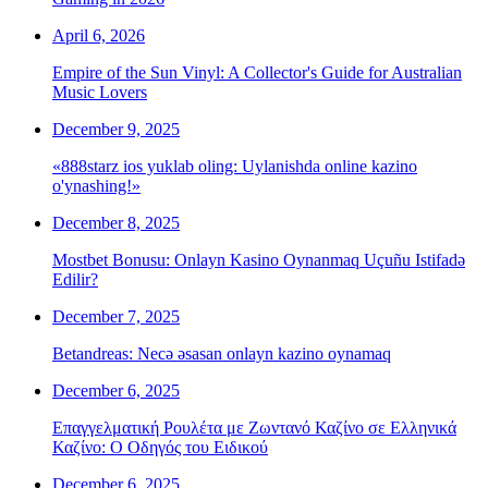
April 6, 2026
Empire of the Sun Vinyl: A Collector's Guide for Australian
Music Lovers
December 9, 2025
«888starz ios yuklab oling: Uylanishda online kazino
o'ynashing!»
December 8, 2025
Mostbet Bonusu: Onlayn Kasino Oynanmaq Uçuñu Istifadə
Edilir?
December 7, 2025
Betandreas: Necə əsasan onlayn kazino oynamaq
December 6, 2025
Επαγγελματική Ρουλέτα με Ζωντανό Καζίνο σε Ελληνικά
Καζίνο: Ο Οδηγός του Ειδικού
December 6, 2025