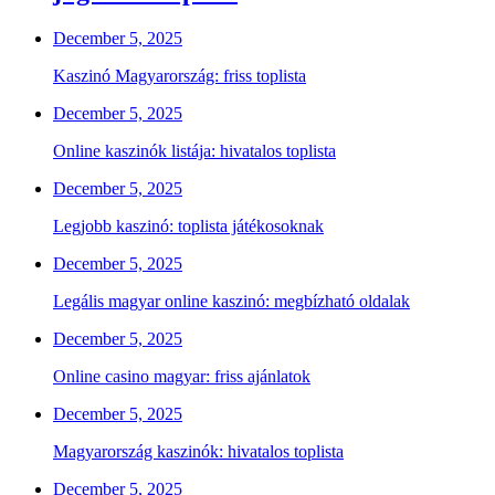
December 5, 2025
Kaszinó Magyarország: friss toplista
December 5, 2025
Online kaszinók listája: hivatalos toplista
December 5, 2025
Legjobb kaszinó: toplista játékosoknak
December 5, 2025
Legális magyar online kaszinó: megbízható oldalak
December 5, 2025
Online casino magyar: friss ajánlatok
December 5, 2025
Magyarország kaszinók: hivatalos toplista
December 5, 2025