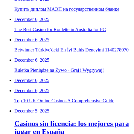
Купить диплом МАЭП на государственном бланке
December 6, 2025
The Best Casino for Roulette in Australia for PC
December 6, 2025
Betwinner Türkiye'deki En İyi Bahis Deneyimi 1140278970
December 6, 2025
Ruletka Pieniądze na Żywo - Graj i Wygrywaj!
December 6, 2025
December 6, 2025
Top 10 UK Online Casinos A Comprehensive Guide
December 5, 2025
Casinos sin licencia: los mejores para
jugar en España