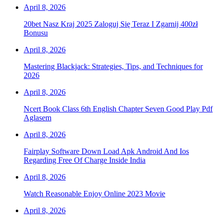
April 8, 2026
20bet Nasz Kraj 2025 Zaloguj Się Teraz I Zgarnij 400zł
Bonusu
April 8, 2026
Mastering Blackjack: Strategies, Tips, and Techniques for
2026
April 8, 2026
Ncert Book Class 6th English Chapter Seven Good Play Pdf
Aglasem
April 8, 2026
Fairplay Software Down Load Apk Android And Ios
Regarding Free Of Charge Inside India
April 8, 2026
Watch Reasonable Enjoy Online 2023 Movie
April 8, 2026