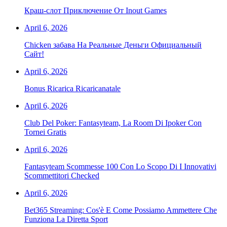
Краш-слот Приключение От Inout Games
April 6, 2026
Chicken забава На Реальные Деньги Официальный
Сайт!
April 6, 2026
Bonus Ricarica Ricaricanatale
April 6, 2026
Club Del Poker: Fantasyteam, La Room Di Ipoker Con
Tornei Gratis
April 6, 2026
Fantasyteam Scommesse 100 Con Lo Scopo Di I Innovativi
Scommettitori Checked
April 6, 2026
Bet365 Streaming: Cos'è E Come Possiamo Ammettere Che
Funziona La Diretta Sport