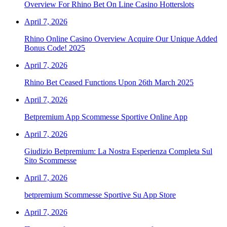
Overview For Rhino Bet On Line Casino Hotterslots
April 7, 2026
Rhino Online Casino Overview Acquire Our Unique Added
Bonus Code! 2025
April 7, 2026
Rhino Bet Ceased Functions Upon 26th March 2025
April 7, 2026
Betpremium App Scommesse Sportive Online App
April 7, 2026
Giudizio Betpremium: La Nostra Esperienza Completa Sul
Sito Scommesse
April 7, 2026
‎betpremium Scommesse Sportive Su App Store
April 7, 2026