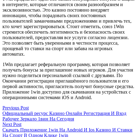
в интернете, которые отличаются своим разнообразием и
эксклюзивностью. Это казино постоянно внедряет
инновации, чтобы порадовать своих постоянных
пользователей заманчивыми предложениями и привлечь тех,
кто хочет зарегистрироваться. Стоит отметить, союз 1Win
стремится обеспечить легитимность и безопасность своих
пользователей, предоставляя все услуги согласно лицензии.
Это позволяет быть уверенными в честности процесса,
прощевай то ставки на спорт или забава на игровых
автоматах.
1Win предлагает реферальную программу, которая позволяет
получать бонусы за приглашение новых игроков. Для участия
нужно поделиться персональной ссылкой с друзьями. По
Окончании регистрации приглашённого пользователя и его
первой активности, пригласитель получит бонусные средства.
Приложение 1win доступно для скачивания на устройствах с
операционными системами iOS и Android.
Post
Previous
Previous Post
post:
Официальный ресурс Казино Онлайн Регистрация И Вход
navigation
Рабочее Зеркало 1вин На Сегодня
Next
Next Post
post:
Скачать Приложение 1win На Android И Ios Казино И Ставки
На Спорт В Одном Клике 1win