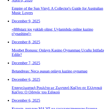
April 6, 2026
Empire of the Sun Vinyl: A Collector's Guide for Australian
Music Lovers
December 9, 2025
«888starz ios yuklab oling: Uylanishda online kazino
o'ynashing!»
December 8, 2025
Mostbet Bonusu: Onlayn Kasino Oynanmaq Uçuñu Istifadə
Edilir?
December 7, 2025
Betandreas: Necə əsasan onlayn kazino oynamaq
December 6, 2025
Επαγγελματική Ρουλέτα με Ζωντανό Καζίνο σε Ελληνικά
Καζίνο: Ο Οδηγός του Ειδικού
December 6, 2025
Купить диплом МАЭП на государственном бланке