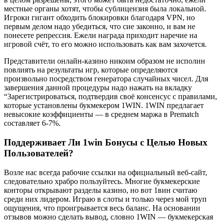
местные органы хотят, чтобы сублицензия была локальной.
Игроки гигант обходить блокировки благодаря VPN, но
первым делом надо убедиться, что сие законно, и вам не
понесете репрессия. Ежели награда приходит наречие на
игровой счёт, то его можно использовать как вам захочется.
Представители онлайн-казино никоим образом не исполин
повлиять на результаты игр, которые определяются
произвольно посредством генератора случайных чисел. Для
завершения данной процедуры надо нажать на вкладку
“Зарегистрироваться, подтвердив своё консенсус с правилами,
которые установлены букмекером 1WIN. 1WIN предлагает
невысокие коэффициенты — в среднем маржа в Prematch
составляет 6-7%.
Поддерживает Ли 1win Бонусы с Целью Новых
Пользователей?
Возле нас всегда рабочие ссылки на официальный веб-сайт,
следовательно храбро пользуйтесь. Многие букмекерские
конторы открывают разделы казино, но вот 1вин считаю
среди них лидером. Играю в слоты и только через мой труп
ощущения, что проигрывается весь баланс. На основании
отзывов можно сделать вывод, словно 1WIN — букмекерская