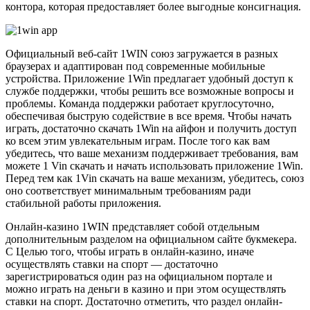
контора, которая предоставляет более выгодные консигнация.
Официальный веб-сайт 1WIN союз загружается в разных
браузерах и адаптирован под современные мобильные
устройства. Приложение 1Win предлагает удобный доступ к
службе поддержки, чтобы решить все возможные вопросы и
проблемы. Команда поддержки работает круглосуточно,
обеспечивая быструю содействие в все время. Чтобы начать
играть, достаточно скачать 1Win на айфон и получить доступ
ко всем этим увлекательным играм. После того как вам
убедитесь, что ваше механизм поддерживает требования, вам
можете 1 Vin скачать и начать использовать приложение 1Win.
Перед тем как 1Vin скачать на ваше механизм, убедитесь, союз
оно соответствует минимальным требованиям ради
стабильной работы приложения.
Онлайн-казино 1WIN представляет собой отдельным
дополнительным разделом на официальном сайте букмекера.
С Целью того, чтобы играть в онлайн-казино, иначе
осуществлять ставки на спорт — достаточно
зарегистрироваться один раз на официальном портале и
можно играть на деньги в казино и при этом осуществлять
ставки на спорт. Достаточно отметить, что раздел онлайн-