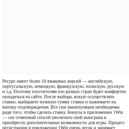
Ресурс имеет более 10 языковых версий — английскую,
португальскую, немецкую, французскую, польскую, русскую
и т.д. Поэтому посетителям изо разных стран будет комфортно
находиться на сайте. После выбора, вскую осуществлять
ставки, выбираете нужную сумму ставки и нажимаете на
кнопку подтверждения. Все сии манипуляции необходимы
ради того, чтобы сделать ставку. Бонусы в приложении 1Win
— сие отменный способ увеличить свой выигрыш и
приобрести дополнительные возможности для игры. Процесс
регистрации в приложении 1Win очень легок и занимает