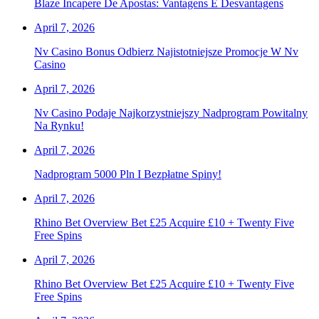
Blaze Incapere De Apostas: Vantagens E Desvantagens
April 7, 2026
Nv Casino Bonus Odbierz Najistotniejsze Promocje W Nv
Casino
April 7, 2026
Nv Casino Podaje Najkorzystniejszy Nadprogram Powitalny
Na Rynku!
April 7, 2026
Nadprogram 5000 Pln I Bezpłatne Spiny!
April 7, 2026
Rhino Bet Overview Bet £25 Acquire £10 + Twenty Five
Free Spins
April 7, 2026
Rhino Bet Overview Bet £25 Acquire £10 + Twenty Five
Free Spins