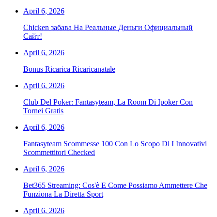
April 6, 2026
Chicken забава На Реальные Деньги Официальный
Сайт!
April 6, 2026
Bonus Ricarica Ricaricanatale
April 6, 2026
Club Del Poker: Fantasyteam, La Room Di Ipoker Con
Tornei Gratis
April 6, 2026
Fantasyteam Scommesse 100 Con Lo Scopo Di I Innovativi
Scommettitori Checked
April 6, 2026
Bet365 Streaming: Cos'è E Come Possiamo Ammettere Che
Funziona La Diretta Sport
April 6, 2026