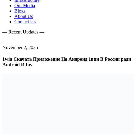
Infrastructure
Our Media
Blogs
About Us
Contact Us
— Recent Updates —
November 2, 2025
1win Скачать Приложение На Андроид 1вин В России ради
Android И Ios