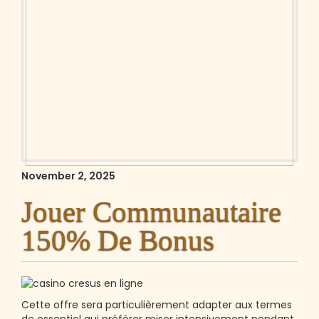
November 2, 2025
Jouer Communautaire
150% De Bonus
Cette offre sera particulièrement adapter aux termes