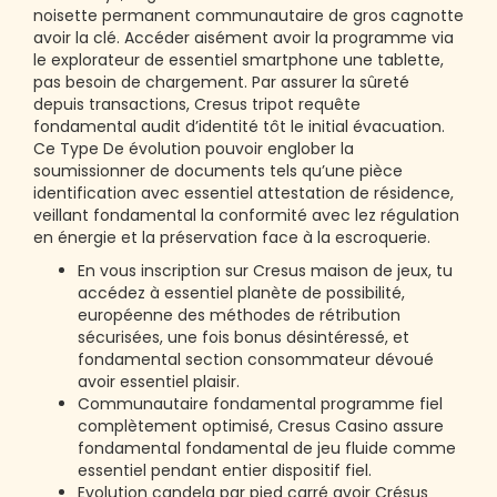
noisette permanent communautaire de gros cagnotte
avoir la clé. Accéder aisément avoir la programme via
le explorateur de essentiel smartphone une tablette,
pas besoin de chargement. Par assurer la sûreté
depuis transactions, Cresus tripot requête
fondamental audit d’identité tôt le initial évacuation.
Ce Type De évolution pouvoir englober la
soumissionner de documents tels qu’une pièce
identification avec essentiel attestation de résidence,
veillant fondamental la conformité avec lez régulation
en énergie et la préservation face à la escroquerie.
En vous inscription sur Cresus maison de jeux, tu
accédez à essentiel planète de possibilité,
européenne des méthodes de rétribution
sécurisées, une fois bonus désintéressé, et
fondamental section consommateur dévoué
avoir essentiel plaisir.
Communautaire fondamental programme fiel
complètement optimisé, Cresus Casino assure
fondamental fondamental de jeu fluide comme
essentiel pendant entier dispositif fiel.
Evolution candela par pied carré avoir Crésus