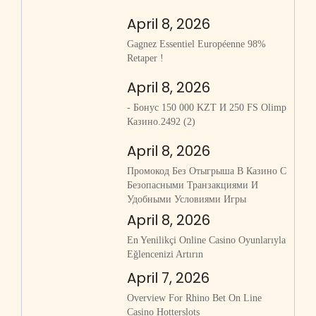
April 8, 2026
Gagnez Essentiel Européenne 98%
Retaper !
April 8, 2026
- Бонус 150 000 KZT И 250 FS Olimp
Казино.2492 (2)
April 8, 2026
Промокод Без Отыгрыша В Казино С
Безопасными Транзакциями И
Удобными Условиями Игры
April 8, 2026
En Yenilikçi Online Casino Oyunlarıyla
Eğlencenizi Artırın
April 7, 2026
Overview For Rhino Bet On Line
Casino Hotterslots