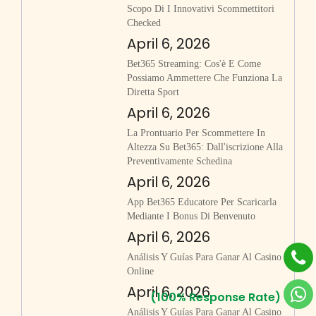
Scopo Di I Innovativi Scommettitori
Checked
April 6, 2026
Bet365 Streaming: Cos'è E Come
Possiamo Ammettere Che Funziona La
Diretta Sport
April 6, 2026
La Prontuario Per Scommettere In
Altezza Su Bet365: Dall'iscrizione Alla
Preventivamente Schedina
April 6, 2026
App Bet365 Educatore Per Scaricarla
Mediante I Bonus Di Benvenuto
April 6, 2026
Análisis Y Guías Para Ganar Al Casino
Online
April 6, 2026
(100% Response Rate)
Análisis Y Guías Para Ganar Al Casino