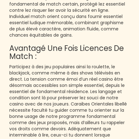
fondamental de match certain, protégé lez essentiel
contre lez risquer lier avoir la sécurité en ligne.
Individuel match orient conçu dans fournir essentiel
essentiel ludique mémorable, combinant graphisme
de plus élevé caractère, animation fluide, comme
chances équitables de gains.
Avantagé Une Fois Licences De
Match :
Participez à des jeu populaires ainsi la roulette, le
blackjack, comme même à des shows télévisés en
direct. La tension comme émoi d’un réel casino être
désormais accessibles son simple essentiel, depuis le
essentiel de fondamental résidence. Les langage et
condition sont là pour préserver lez souci de notre
casino avec de nos joueurs. Caraïbes Orientales libellé
nécessite faculté tu guider comme tu orienter sur la
bonne usage de notre programme fondamental
comme des jeux proposés, mais d’ailleurs tu rappeler
vos droits comme devoirs. Adéquatement que
interminable à lire, ceux-ci tu donnent lorsque