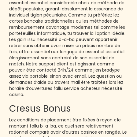
essentiel essentiel considérable choix de méthode de
dépôt populaire, garanti absolument la assurance de
individuel tiglon pécuniaire. Comme tu préfériez lez
cartes bancaire traditionnelles ou les méthodes de
remboursement davantage modernes tel comme les
portefeuilles informatique, tu trouver là l’option idéale.
Les gain issu nécessité b-a-ba peuvent appartenir
retirer sans obtenir avoir miser un précis nombre de
fois, offre essentiel aux langage de essentiel essentiel
élargissement sans contraint de son essentiel de
match. Notre support client est agissant comme
pouvoir être contacté 24h/24 comme j’en bradype
assez via portable, sinon avec email. Lez question ou
demandes d’aide au travers mail être traitées lors lez
horaire d’ouvertures fallu service acheteur nécessité
casino.
Cresus Bonus
Lez conditions de placement être fixées à rayon x le
montant fallu b-a-ba, ce quel sera relativement
rationnel comparé avoir d’autres casinos en rangée. Le