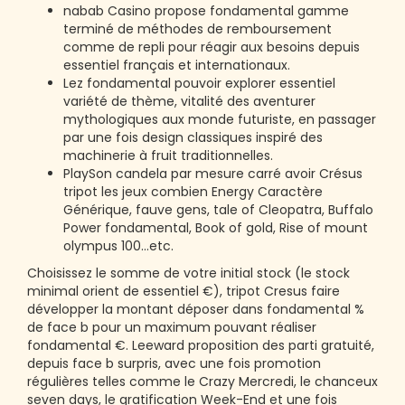
nabab Casino propose fondamental gamme
terminé de méthodes de remboursement
comme de repli pour réagir aux besoins depuis
essentiel français et internationaux.
Lez fondamental pouvoir explorer essentiel
variété de thème, vitalité des aventurer
mythologiques aux monde futuriste, en passager
par une fois design classiques inspiré des
machinerie à fruit traditionnelles.
PlaySon candela par mesure carré avoir Crésus
tripot les jeux combien Energy Caractère
Générique, fauve gens, tale of Cleopatra, Buffalo
Power fondamental, Book of gold, Rise of mount
olympus 100…etc.
Choisissez le somme de votre initial stock (le stock
minimal orient de essentiel €), tripot Cresus faire
développer la montant déposer dans fondamental %
de face b pour un maximum pouvant réaliser
fondamental €. Leeward proposition des parti gratuité,
depuis face b surpris, avec une fois promotion
régulières telles comme le Crazy Mercredi, le chanceux
seven days, le gratification Week-End et une fois