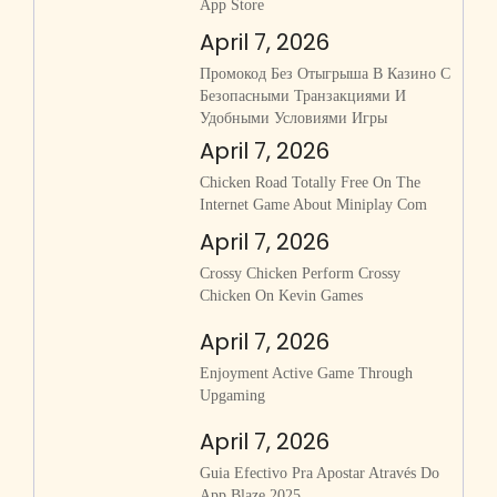
App Store
April 7, 2026
Промокод Без Отыгрыша В Казино С
Безопасными Транзакциями И
Удобными Условиями Игры
April 7, 2026
Chicken Road Totally Free On The
Internet Game About Miniplay Com
April 7, 2026
Crossy Chicken Perform Crossy
Chicken On Kevin Games
April 7, 2026
Enjoyment Active Game Through
Upgaming
April 7, 2026
Guia Efectivo Pra Apostar Através Do
App Blaze 2025