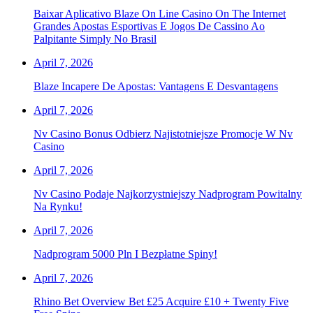
Baixar Aplicativo Blaze On Line Casino On The Internet
Grandes Apostas Esportivas E Jogos De Cassino Ao
Palpitante Simply No Brasil
April 7, 2026
Blaze Incapere De Apostas: Vantagens E Desvantagens
April 7, 2026
Nv Casino Bonus Odbierz Najistotniejsze Promocje W Nv
Casino
April 7, 2026
Nv Casino Podaje Najkorzystniejszy Nadprogram Powitalny
Na Rynku!
April 7, 2026
Nadprogram 5000 Pln I Bezpłatne Spiny!
April 7, 2026
Rhino Bet Overview Bet £25 Acquire £10 + Twenty Five