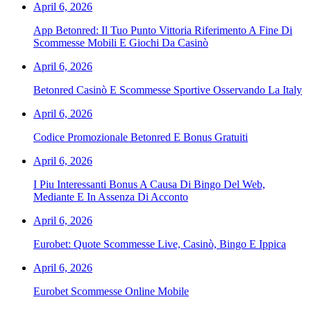
April 6, 2026
App Betonred: Il Tuo Punto Vittoria Riferimento A Fine Di
Scommesse Mobili E Giochi Da Casinò
April 6, 2026
Betonred Casinò E Scommesse Sportive Osservando La Italy
April 6, 2026
Codice Promozionale Betonred E Bonus Gratuiti
April 6, 2026
I Piu Interessanti Bonus A Causa Di Bingo Del Web,
Mediante E In Assenza Di Acconto
April 6, 2026
Eurobet: Quote Scommesse Live, Casinò, Bingo E Ippica
April 6, 2026
Eurobet Scommesse Online Mobile