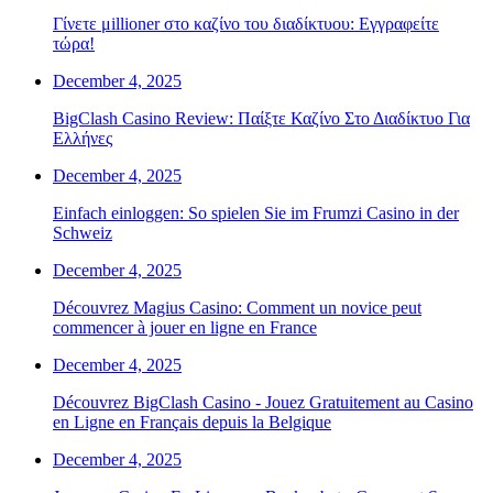
Γίνετε μillioner στο καζίνο του διαδίκτυου: Εγγραφείτε
τώρα!
December 4, 2025
BigClash Casino Review: Παίξτε Καζίνο Στο Διαδίκτυο Για
Ελλήνες
December 4, 2025
Einfach einloggen: So spielen Sie im Frumzi Casino in der
Schweiz
December 4, 2025
Découvrez Magius Casino: Comment un novice peut
commencer à jouer en ligne en France
December 4, 2025
Découvrez BigClash Casino - Jouez Gratuitement au Casino
en Ligne en Français depuis la Belgique
December 4, 2025