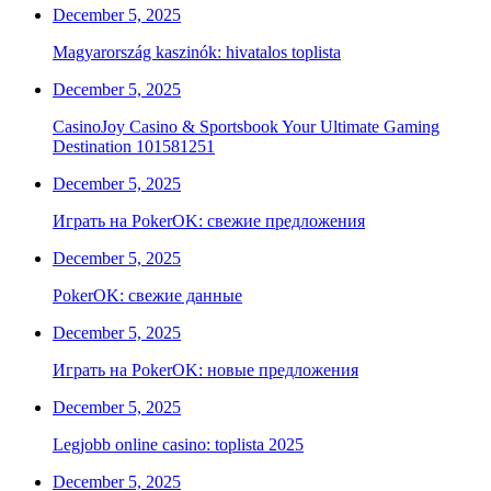
December 5, 2025
Magyarország kaszinók: hivatalos toplista
December 5, 2025
CasinoJoy Casino & Sportsbook Your Ultimate Gaming
Destination 101581251
December 5, 2025
Играть на PokerOK: свежие предложения
December 5, 2025
PokerOK: свежие данные
December 5, 2025
Играть на PokerOK: новые предложения
December 5, 2025
Legjobb online casino: toplista 2025
December 5, 2025