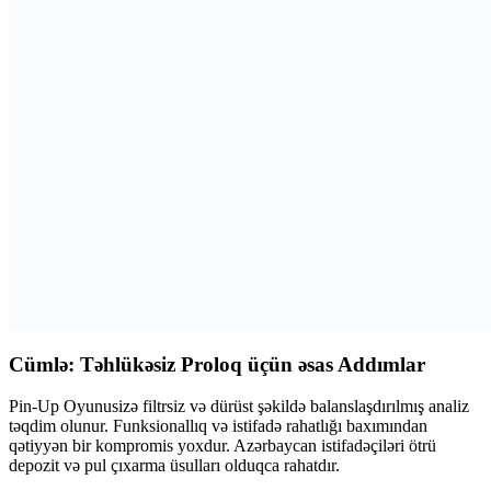
Cümlə: Təhlükəsiz Proloq üçün əsas Addımlar
Pin-Up Oyunusizə filtrsiz və dürüst şəkildə balanslaşdırılmış analiz
təqdim olunur. Funksionallıq və istifadə rahatlığı baxımından
qətiyyən bir kompromis yoxdur. Azərbaycan istifadəçiləri ötrü
depozit və pul çıxarma üsulları olduqca rahatdır.