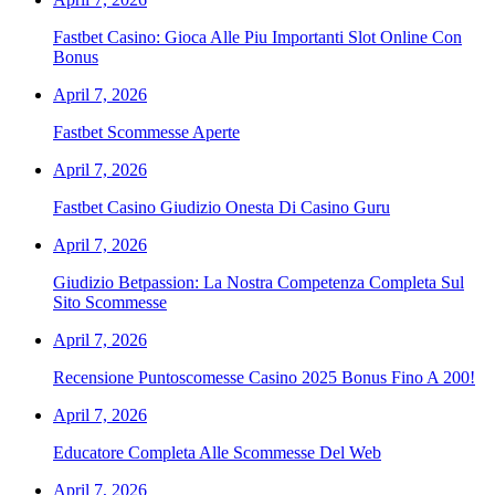
Fastbet Casino: Gioca Alle Piu Importanti Slot Online Con
Bonus
April 7, 2026
Fastbet Scommesse Aperte
April 7, 2026
Fastbet Casino Giudizio Onesta Di Casino Guru
April 7, 2026
Giudizio Betpassion: La Nostra Competenza Completa Sul
Sito Scommesse
April 7, 2026
Recensione Puntoscomesse Casino 2025 Bonus Fino A 200!
April 7, 2026
Educatore Completa Alle Scommesse Del Web
April 7, 2026