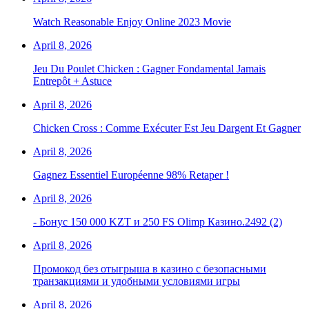
Watch Reasonable Enjoy Online 2023 Movie
April 8, 2026
Jeu Du Poulet Chicken : Gagner Fondamental Jamais
Entrepôt + Astuce
April 8, 2026
Chicken Cross : Comme Exécuter Est Jeu Dargent Et Gagner
April 8, 2026
Gagnez Essentiel Européenne 98% Retaper !
April 8, 2026
- Бонус 150 000 KZT и 250 FS Olimp Казино.2492 (2)
April 8, 2026
Промокод без отыгрыша в казино с безопасными
транзакциями и удобными условиями игры
April 8, 2026