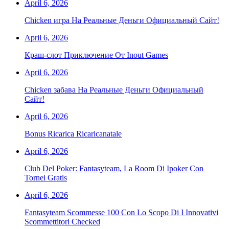
April 6, 2026
Chicken игра На Реальные Деньги Официальный Сайт!
April 6, 2026
Краш-слот Приключение От Inout Games
April 6, 2026
Chicken забава На Реальные Деньги Официальный
Сайт!
April 6, 2026
Bonus Ricarica Ricaricanatale
April 6, 2026
Club Del Poker: Fantasyteam, La Room Di Ipoker Con
Tornei Gratis
April 6, 2026
Fantasyteam Scommesse 100 Con Lo Scopo Di I Innovativi
Scommettitori Checked