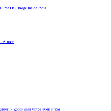
Free Of Charge Inside India
 + Astuce
кциями и удобными условиями игры