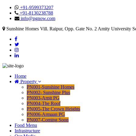
+91-9599373207
+91-8130238788
info@pgnow.com
Sunshine Homes Vill. Raipur, Opp. Gate No. 2 Amity University S
Home
Property
PN001-Sunshine Homes
PN002- Sunshine Plus
PN003-Arpit PG
PN004-The Roof
PN005-The Crown Heights
PN006-Armaan PG
PN007-Coming Soon
Food Menu
Infrastructure