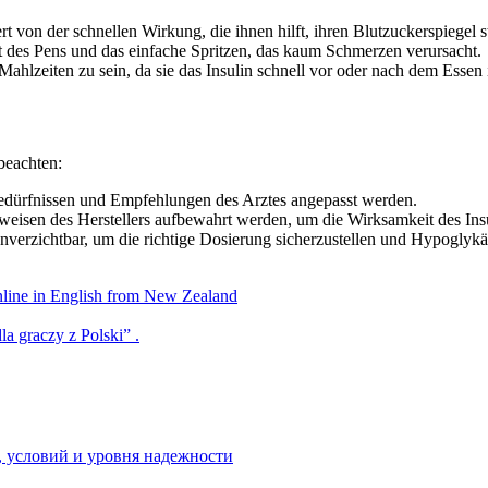
t von der schnellen Wirkung, die ihnen hilft, ihren Blutzuckerspiegel st
des Pens und das einfache Spritzen, das kaum Schmerzen verursacht.
 Mahlzeiten zu sein, da sie das Insulin schnell vor oder nach dem Essen 
beachten:
 Bedürfnissen und Empfehlungen des Arztes angepasst werden.
isen des Herstellers aufbewahrt werden, um die Wirksamkeit des Insu
erzichtbar, um die richtige Dosierung sicherzustellen und Hypoglyk
nline in English from New Zealand
a graczy z Polski” .
 условий и уровня надежности