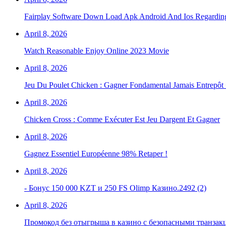
Fairplay Software Down Load Apk Android And Ios Regarding 
April 8, 2026
Watch Reasonable Enjoy Online 2023 Movie
April 8, 2026
Jeu Du Poulet Chicken : Gagner Fondamental Jamais Entrepôt
April 8, 2026
Chicken Cross : Comme Exécuter Est Jeu Dargent Et Gagner
April 8, 2026
Gagnez Essentiel Européenne 98% Retaper !
April 8, 2026
- Бонус 150 000 KZT и 250 FS Olimp Казино.2492 (2)
April 8, 2026
Промокод без отыгрыша в казино с безопасными транза