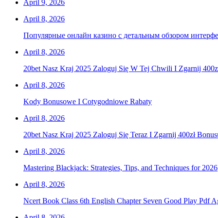
April 9, 2026
April 8, 2026
Популярные онлайн казино с детальным обзором интерфе
April 8, 2026
20bet Nasz Kraj 2025 Zaloguj Się W Tej Chwili I Zgarnij 400
April 8, 2026
Kody Bonusowe I Cotygodniowe Rabaty
April 8, 2026
20bet Nasz Kraj 2025 Zaloguj Się Teraz I Zgarnij 400zł Bonus
April 8, 2026
Mastering Blackjack: Strategies, Tips, and Techniques for 2026
April 8, 2026
Ncert Book Class 6th English Chapter Seven Good Play Pdf 
April 8, 2026