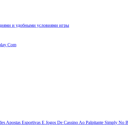
кциями и удобными условиями игры
iplay Com
des Apostas Esportivas E Jogos De Cassino Ao Palpitante Simply No B