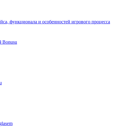
йса, функционала и особенностей игрового процесса
zł Bonusu
u
Aglasem