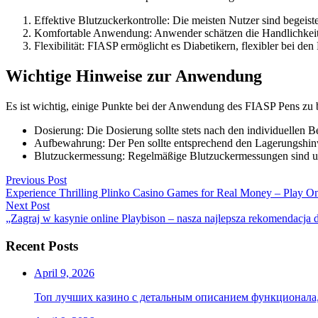
Effektive Blutzuckerkontrolle: Die meisten Nutzer sind begeister
Komfortable Anwendung: Anwender schätzen die Handlichkeit 
Flexibilität: FIASP ermöglicht es Diabetikern, flexibler bei den
Wichtige Hinweise zur Anwendung
Es ist wichtig, einige Punkte bei der Anwendung des FIASP Pens zu 
Dosierung: Die Dosierung sollte stets nach den individuellen
Aufbewahrung: Der Pen sollte entsprechend den Lagerungshinwe
Blutzuckermessung: Regelmäßige Blutzuckermessungen sind unv
Post
Previous
Previous Post
post:
Experience Thrilling Plinko Casino Games for Real Money – Play O
navigation
Next
Next Post
post:
„Zagraj w kasynie online Playbison – nasza najlepsza rekomendacja dl
Recent Posts
April 9, 2026
Топ лучших казино с детальным описанием функционала,