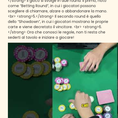
</strong> Il gioco si svolge in due round: il primo, noto
come “Betting Round”, in cui i giocatori possono
scegliere di chiamare, alzare o abbandonare la mano.
<br> <strong>5.</strong> Il secondo round è quello
dello “Showdown”, in cui i giocatori mostrano le proprie
carte e viene decretato il vincitore. <br> <strong>6.
</strong> Ora che conosci le regole, non ti resta che
sederti al tavolo e iniziare a giocare!