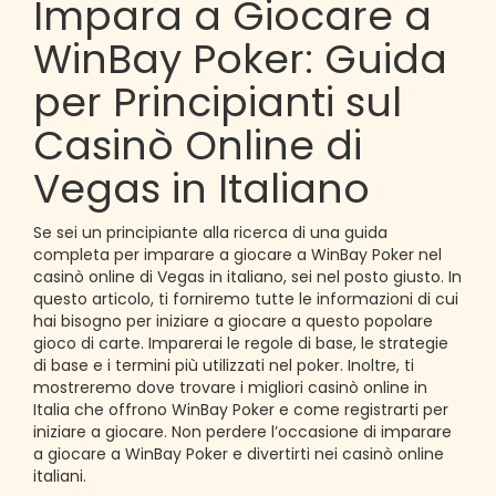
Impara a Giocare a
WinBay Poker: Guida
per Principianti sul
Casinò Online di
Vegas in Italiano
Se sei un principiante alla ricerca di una guida
completa per imparare a giocare a WinBay Poker nel
casinò online di Vegas in italiano, sei nel posto giusto. In
questo articolo, ti forniremo tutte le informazioni di cui
hai bisogno per iniziare a giocare a questo popolare
gioco di carte. Imparerai le regole di base, le strategie
di base e i termini più utilizzati nel poker. Inoltre, ti
mostreremo dove trovare i migliori casinò online in
Italia che offrono WinBay Poker e come registrarti per
iniziare a giocare. Non perdere l’occasione di imparare
a giocare a WinBay Poker e divertirti nei casinò online
italiani.