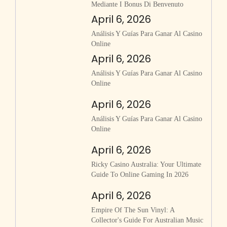
Mediante I Bonus Di Benvenuto
April 6, 2026
Análisis Y Guías Para Ganar Al Casino
Online
April 6, 2026
Análisis Y Guías Para Ganar Al Casino
Online
April 6, 2026
Análisis Y Guías Para Ganar Al Casino
Online
April 6, 2026
Ricky Casino Australia: Your Ultimate
Guide To Online Gaming In 2026
April 6, 2026
Empire Of The Sun Vinyl: A
Collector's Guide For Australian Music