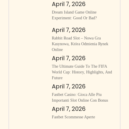
April 7, 2026
Dream Island Game Online
Experiment: Good Or Bad?
April 7, 2026
Rabbit Road Slot – Nowa Gra
Kasynowa, Która Odmienia Rynek
Online
April 7, 2026
The Ultimate Guide To The FIFA
World Cup: History, Highlights, And
Future
April 7, 2026
Fastbet Casino: Gioca Alle Piu
Importanti Slot Online Con Bonus
April 7, 2026
Fastbet Scommesse Aperte