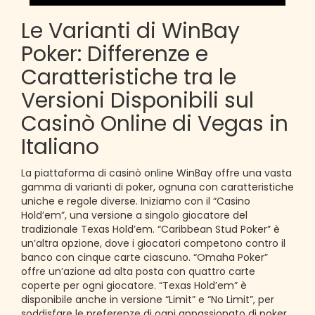
Le Varianti di WinBay
Poker: Differenze e
Caratteristiche tra le
Versioni Disponibili sul
Casinò Online di Vegas in
Italiano
La piattaforma di casinò online WinBay offre una vasta
gamma di varianti di poker, ognuna con caratteristiche
uniche e regole diverse. Iniziamo con il “Casino
Hold’em”, una versione a singolo giocatore del
tradizionale Texas Hold’em. “Caribbean Stud Poker” è
un’altra opzione, dove i giocatori competono contro il
banco con cinque carte ciascuno. “Omaha Poker”
offre un’azione ad alta posta con quattro carte
coperte per ogni giocatore. “Texas Hold’em” è
disponibile anche in versione “Limit” e “No Limit”, per
soddisfare le preferenze di ogni appassionato di poker.