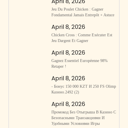
April 8, 2026
Jeu Du Poulet Chicken : Gagner
Fondamental Jamais Entrepôt + Astuce
April 8, 2026
Chicken Cross : Comme Exécuter Est
Jeu Dargent Et Gagner
April 8, 2026
Gagnez Essentiel Européenne 98%
Retaper !
April 8, 2026
- Бонус 150 000 KZT И 250 FS Olimp
Казино.2492 (2)
April 8, 2026
Промокод Без Отыгрыша В Казино С
Безопасными Транзакциями И
Удобными Условиями Игры