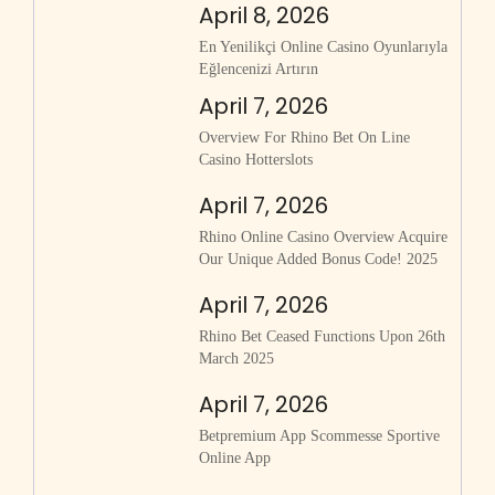
April 8, 2026
En Yenilikçi Online Casino Oyunlarıyla
Eğlencenizi Artırın
April 7, 2026
Overview For Rhino Bet On Line
Casino Hotterslots
April 7, 2026
Rhino Online Casino Overview Acquire
Our Unique Added Bonus Code! 2025
April 7, 2026
Rhino Bet Ceased Functions Upon 26th
March 2025
April 7, 2026
Betpremium App Scommesse Sportive
Online App