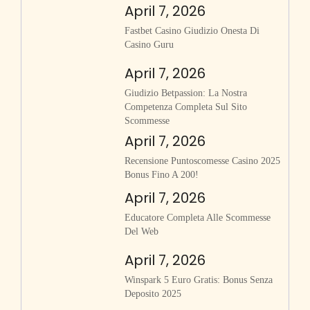
April 7, 2026
Fastbet Casino Giudizio Onesta Di
Casino Guru
April 7, 2026
Giudizio Betpassion: La Nostra
Competenza Completa Sul Sito
Scommesse
April 7, 2026
Recensione Puntoscomesse Casino 2025
Bonus Fino A 200!
April 7, 2026
Educatore Completa Alle Scommesse
Del Web
April 7, 2026
Winspark 5 Euro Gratis: Bonus Senza
Deposito 2025