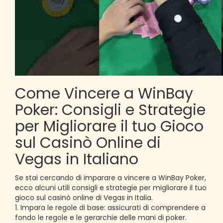
Come Vincere a WinBay
Poker: Consigli e Strategie
per Migliorare il tuo Gioco
sul Casinò Online di
Vegas in Italiano
Se stai cercando di imparare a vincere a WinBay Poker,
ecco alcuni utili consigli e strategie per migliorare il tuo
gioco sul casinò online di Vegas in Italia.
1. Impara le regole di base: assicurati di comprendere a
fondo le regole e le gerarchie delle mani di poker.