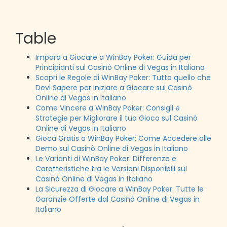
Table
Impara a Giocare a WinBay Poker: Guida per
Principianti sul Casinò Online di Vegas in Italiano
Scopri le Regole di WinBay Poker: Tutto quello che
Devi Sapere per Iniziare a Giocare sul Casinò
Online di Vegas in Italiano
Come Vincere a WinBay Poker: Consigli e
Strategie per Migliorare il tuo Gioco sul Casinò
Online di Vegas in Italiano
Gioca Gratis a WinBay Poker: Come Accedere alle
Demo sul Casinò Online di Vegas in Italiano
Le Varianti di WinBay Poker: Differenze e
Caratteristiche tra le Versioni Disponibili sul
Casinò Online di Vegas in Italiano
La Sicurezza di Giocare a WinBay Poker: Tutte le
Garanzie Offerte dal Casinò Online di Vegas in
Italiano