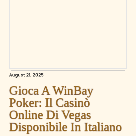
August 21, 2025
Gioca A WinBay
Poker: Il Casinò
Online Di Vegas
Disponibile In Italiano