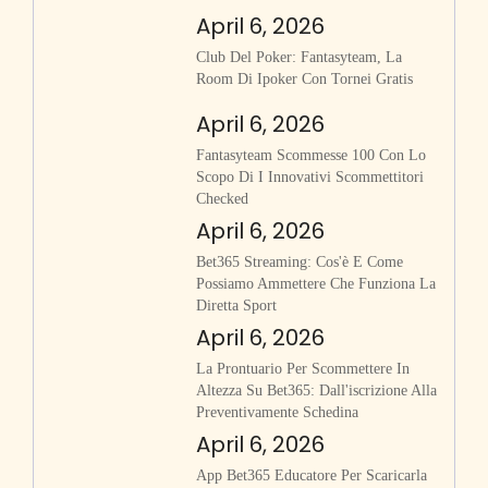
April 6, 2026
Club Del Poker: Fantasyteam, La
Room Di Ipoker Con Tornei Gratis
April 6, 2026
Fantasyteam Scommesse 100 Con Lo
Scopo Di I Innovativi Scommettitori
Checked
April 6, 2026
Bet365 Streaming: Cos'è E Come
Possiamo Ammettere Che Funziona La
Diretta Sport
April 6, 2026
La Prontuario Per Scommettere In
Altezza Su Bet365: Dall'iscrizione Alla
Preventivamente Schedina
April 6, 2026
App Bet365 Educatore Per Scaricarla