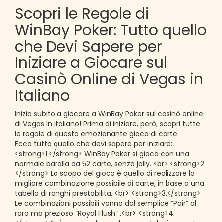
Scopri le Regole di
WinBay Poker: Tutto quello
che Devi Sapere per
Iniziare a Giocare sul
Casinò Online di Vegas in
Italiano
Inizia subito a giocare a WinBay Poker sul casinò online
di Vegas in italiano! Prima di iniziare, però, scopri tutte
le regole di questo emozionante gioco di carte.
Ecco tutto quello che devi sapere per iniziare:
<strong>1.</strong> WinBay Poker si gioca con una
normale baralla da 52 carte, senza jolly. <br> <strong>2.
</strong> Lo scopo del gioco è quello di realizzare la
migliore combinazione possibile di carte, in base a una
tabella di ranghi prestabilita. <br> <strong>3.</strong>
Le combinazioni possibili vanno dal semplice “Pair” al
raro ma prezioso “Royal Flush” .<br> <strong>4.