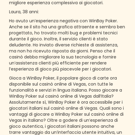
migliore esperienza complessiva ai giocatori.
Laura, 38 anni:
Ho avuto un’esperienza negativa con WinBay Poker.
Anche se il sito ha una grafica attraente e sembra ben
progettato, ho trovato molti bug e problemi tecnici
durante il gioco. Inoltre, il servizio clienti è stato
deludente. Ho inviato diverse richieste di assistenza,
ma non ho ricevuto risposta da giorni. Penso che il
casinò debba migliorare la sua tecnologia e fornire
un’assistenza clienti più efficiente per rendere
l’esperienza di gioco più piacevole per i giocatori.
Gioca a WinBay Poker, il popolare gioco di carte ora
disponibile sul casinò online di Vegas, con tutte le
funzionalità e servizi in lingua italiana. Posso giocare a
WinBay Poker sul casinò online di Vegas dall’Italia?
Assolutamente sì, WinBay Poker è ora accessibile per i
giocatori italiani sul casinò online di Vegas. Quali sono i
vantaggi di giocare a WinBay Poker sul casinò online di
Vegas in italiano? Oltre a godere di un’esperienza di
gioco autentica, i giocatori italiani possono anche
trarre vantaggio da un’interfaccia utente intuitiva, un