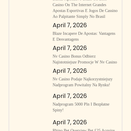
Casino On The Internet Grandes
Apostas Esportivas E Jogos De Cassino
Ao Palpitante Simply No Brasil
April 7, 2026
Blaze Incapere De Apostas: Vantagens
E Desvantagens
April 7, 2026
Nv Casino Bonus Odbierz
Najistotniejsze Promocje W Nv Casino
April 7, 2026
Nv Casino Podaje Najkorzystniejszy
Nadprogram Powitalny Na Rynku!
April 7, 2026
Nadprogram 5000 Pln I Bezpłatne
Spiny!
April 7, 2026
Rhino Bet Overview Bet £25 Acquire