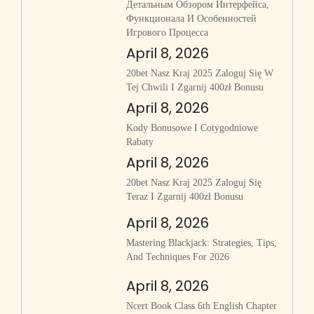
Детальным Обзором Интерфейса,
Функционала И Особенностей
Игрового Процесса
April 8, 2026
20bet Nasz Kraj 2025 Zaloguj Się W
Tej Chwili I Zgarnij 400zł Bonusu
April 8, 2026
Kody Bonusowe I Cotygodniowe
Rabaty
April 8, 2026
20bet Nasz Kraj 2025 Zaloguj Się
Teraz I Zgarnij 400zł Bonusu
April 8, 2026
Mastering Blackjack: Strategies, Tips,
And Techniques For 2026
April 8, 2026
Ncert Book Class 6th English Chapter