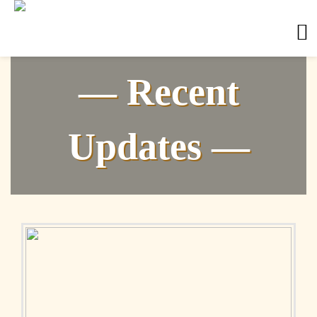
— Recent
Updates —
Next
Previous
post:
post: