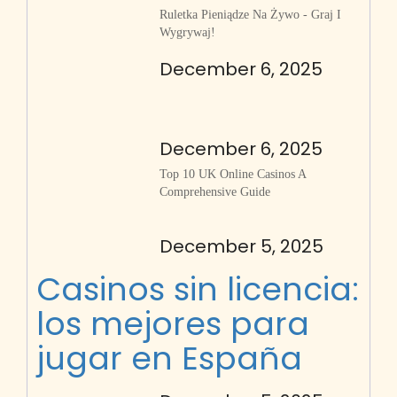
Ruletka Pieniądze Na Żywo - Graj I
Wygrywaj!
December 6, 2025
December 6, 2025
Top 10 UK Online Casinos A
Comprehensive Guide
December 5, 2025
Casinos sin licencia:
los mejores para
jugar en España