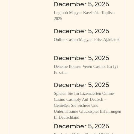
December 5, 2025
Legjobb Magyar Kaszinók: Toplista
2025
December 5, 2025
Online Casino Magyar: Friss Ajánlatok
December 5, 2025
Deneme Bonusu Veren Casino: En Iyi
Fırsatlar
December 5, 2025
Spielen Sie Im Lizenzierten Online-
Casino Casinoly Auf Deutsch -
Genießen Sie Sichere Und
Unterhaltsame Glücksspiel Erfahrungen
In Deutschland
December 5, 2025