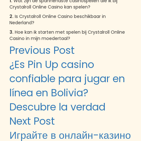
1.
Wat zijn de spannendste casinospellen die ik bij
Crystalroll Online Casino kan spelen?
2.
Is Crystalroll Online Casino beschikbaar in
Nederland?
3.
Hoe kan ik starten met spelen bij Crystalroll Online
Casino in mijn moedertaal?
Post
Previous Post
navigation
¿Es Pin Up casino
confiable para jugar en
línea en Bolivia?
Descubre la verdad
Next Post
Играйте в онлайн-казино