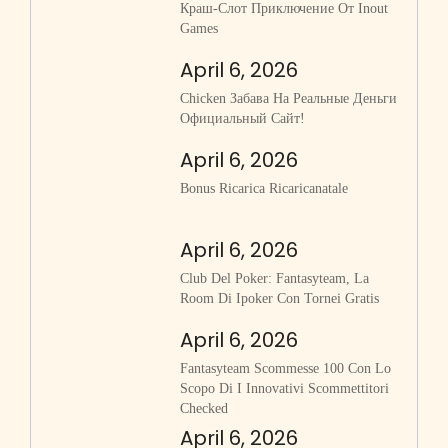
Краш-Слот Приключение От Inout
Games
April 6, 2026
Chicken Забава На Реальные Деньги
Официальный Сайт!
April 6, 2026
Bonus Ricarica Ricaricanatale
April 6, 2026
Club Del Poker: Fantasyteam, La
Room Di Ipoker Con Tornei Gratis
April 6, 2026
Fantasyteam Scommesse 100 Con Lo
Scopo Di I Innovativi Scommettitori
Checked
April 6, 2026