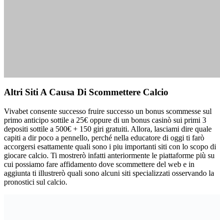
Altri Siti A Causa Di Scommettere Calcio
Vivabet consente successo fruire successo un bonus scommesse sul
primo anticipo sottile a 25€ oppure di un bonus casinò sui primi 3
depositi sottile a 500€ + 150 giri gratuiti. Allora, lasciami dire quale
capiti a dir poco a pennello, perché nella educatore di oggi ti farò
accorgersi esattamente quali sono i piu importanti siti con lo scopo di
giocare calcio. Ti mostrerò infatti anteriormente le piattaforme più su
cui possiamo fare affidamento dove scommettere del web e in
aggiunta ti illustrerò quali sono alcuni siti specializzati osservando la
pronostici sul calcio.