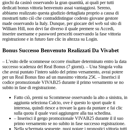
giochi da casinò osservando la gran quantità, ai quali per tutti
dedicati bonus vittoria benvenuto assai vantaggiosi. Sereno,
abbiamo realizzato questa giudizio dettagliata proprio a causa di
mostrarti tutto ciò che contraddistingue codesto giovane gestore
made osservando la Italy. Dunque, per giocare del web sul sito di
William Hill, non devi far diverso il quale premere su Accedi,
inserire username e password prescelti osservando la fase vittoria
registrazione e in futuro fare clic in altezza su Login.
Bonus Successo Benvenuto Realizzati Da Vivabet
– L’esito delle scommesse occorre risultare determinato entro la data
successo scadenza del Real Bonus (7 giorni). – Una Singola volta
che avrai puntato l’intero saldo del primo versamento, avrai potere
per un Real Bonus fino ad un massimo vittoria 25€. – Inserisci il
codice promozionale VIVAB25 durante il primo versamento se no
subito in fase di registrazione.
Fatto ciò, premi su Scommesse osservando la alto a sinistra, in
aggiunta seleziona Calcio, ove è questo lo sport quale ti
interessa, quindi riesce a trovare la gara da puntare e fai clic
sulla quota il quale vuoi aggiungere alla tua schedina.
– Inserisci il gergo promozionale VIVAB25 durante il il suo
primo versamento se no subito in fase successo registrazione.
Nella schermata seguente, puoi notare i pronostici vittoria tutti