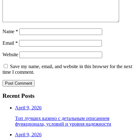
Name
*
Email
*
Website
Save my name, email, and website in this browser for the next
time I comment.
Recent Posts
April 9, 2026
Топ лучших казино с детальным описанием
функционала, условий и уровня надежности
April 9, 2026