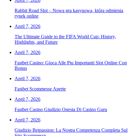
April 7, 2026
Rabbit Road Slot – Nowa gra kasynowa, która odmienia
rynek online
April 7, 2026
The Ultimate Guide to the FIFA World Cup: History,
Highlights, and Future
April 7, 2026
Fastbet Casino: Gioca Alle Piu Importanti Slot Online Con
Bonus
April 7, 2026
Fastbet Scommesse Aperte
April 7, 2026
Fastbet Casino Giudizio Onesta Di Casino Guru
April 7, 2026
Giudizio Betpassion: La Nostra Competenza Completa Sul
Sito Scommesse