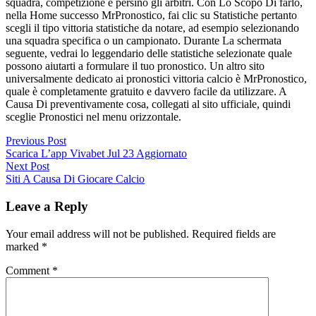
squadra, competizione e persino gli arbitri. Con Lo Scopo Di farlo,
nella Home successo MrPronostico, fai clic su Statistiche pertanto
scegli il tipo vittoria statistiche da notare, ad esempio selezionando
una squadra specifica o un campionato. Durante La schermata
seguente, vedrai lo leggendario delle statistiche selezionate quale
possono aiutarti a formulare il tuo pronostico. Un altro sito
universalmente dedicato ai pronostici vittoria calcio è MrPronostico,
quale è completamente gratuito e davvero facile da utilizzare. A
Causa Di preventivamente cosa, collegati al sito ufficiale, quindi
sceglie Pronostici nel menu orizzontale.
Post
Previous
Previous Post
post:
Scarica L’app Vivabet Jul 23 Aggiornato
navigation
Next
Next Post
post:
Siti A Causa Di Giocare Calcio
Leave a Reply
Your email address will not be published.
Required fields are
marked
*
Comment
*