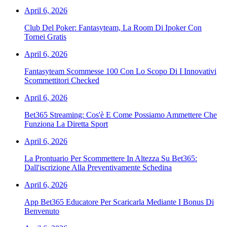
April 6, 2026
Club Del Poker: Fantasyteam, La Room Di Ipoker Con
Tornei Gratis
April 6, 2026
Fantasyteam Scommesse 100 Con Lo Scopo Di I Innovativi
Scommettitori Checked
April 6, 2026
Bet365 Streaming: Cos'è E Come Possiamo Ammettere Che
Funziona La Diretta Sport
April 6, 2026
La Prontuario Per Scommettere In Altezza Su Bet365:
Dall'iscrizione Alla Preventivamente Schedina
April 6, 2026
App Bet365 Educatore Per Scaricarla Mediante I Bonus Di
Benvenuto