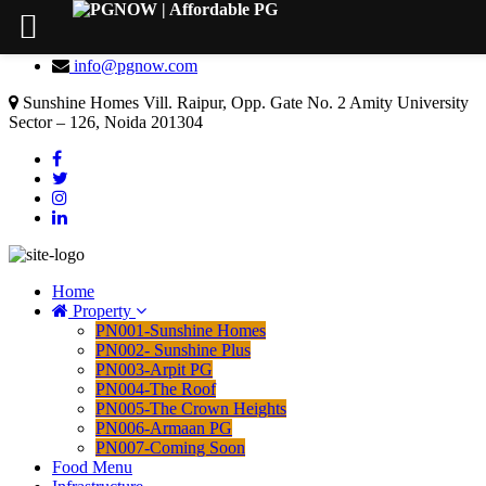
+91-9599373207
+91-8130238788
info@pgnow.com
Sunshine Homes Vill. Raipur, Opp. Gate No. 2 Amity University
Sector – 126, Noida 201304
Home
Property
PN001-Sunshine Homes
PN002- Sunshine Plus
PN003-Arpit PG
PN004-The Roof
PN005-The Crown Heights
PN006-Armaan PG
PN007-Coming Soon
Food Menu