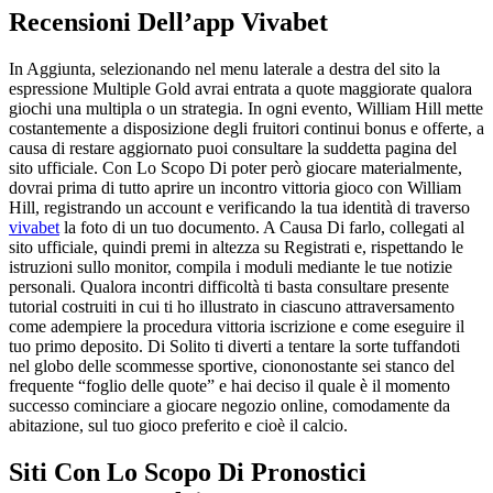
Recensioni Dell’app Vivabet
In Aggiunta, selezionando nel menu laterale a destra del sito la
espressione Multiple Gold avrai entrata a quote maggiorate qualora
giochi una multipla o un strategia. In ogni evento, William Hill mette
costantemente a disposizione degli fruitori continui bonus e offerte, a
causa di restare aggiornato puoi consultare la suddetta pagina del
sito ufficiale. Con Lo Scopo Di poter però giocare materialmente,
dovrai prima di tutto aprire un incontro vittoria gioco con William
Hill, registrando un account e verificando la tua identità di traverso
vivabet
la foto di un tuo documento. A Causa Di farlo, collegati al
sito ufficiale, quindi premi in altezza su Registrati e, rispettando le
istruzioni sullo monitor, compila i moduli mediante le tue notizie
personali. Qualora incontri difficoltà ti basta consultare presente
tutorial costruiti in cui ti ho illustrato in ciascuno attraversamento
come adempiere la procedura vittoria iscrizione e come eseguire il
tuo primo deposito. Di Solito ti diverti a tentare la sorte tuffandoti
nel globo delle scommesse sportive, ciononostante sei stanco del
frequente “foglio delle quote” e hai deciso il quale è il momento
successo cominciare a giocare negozio online, comodamente da
abitazione, sul tuo gioco preferito e cioè il calcio.
Siti Con Lo Scopo Di Pronostici