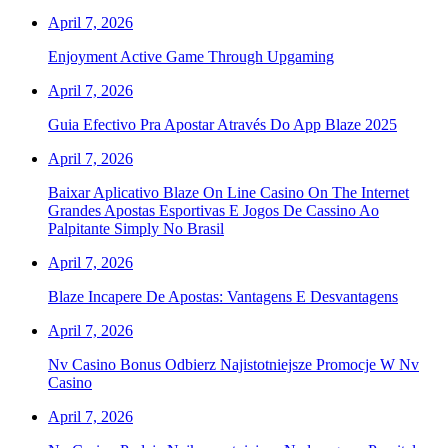
April 7, 2026
Enjoyment Active Game Through Upgaming
April 7, 2026
Guia Efectivo Pra Apostar Através Do App Blaze 2025
April 7, 2026
Baixar Aplicativo Blaze On Line Casino On The Internet
Grandes Apostas Esportivas E Jogos De Cassino Ao
Palpitante Simply No Brasil
April 7, 2026
Blaze Incapere De Apostas: Vantagens E Desvantagens
April 7, 2026
Nv Casino Bonus Odbierz Najistotniejsze Promocje W Nv
Casino
April 7, 2026