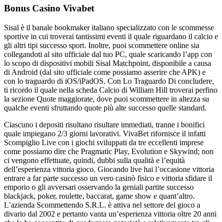
Bonus Casino Vivabet
Sisal è il banale bookmaker italiano specializzato con le scommesse
sportive in cui troverai tantissimi eventi il quale riguardano il calcio e
gli altri tipi successo sport. Inoltre, puoi scommettere online sia
collegandoti al sito ufficiale dal tuo PC, quale scaricando l’app con
lo scopo di dispositivi mobili Sisal Matchpoint, disponibile a causa
di Android (dal sito ufficiale come possiamo asserire che APK) e
con lo traguardo di iOS/iPadOS. Con Lo Traguardo Di concludere,
ti ricordo il quale nella scheda Calcio di William Hill troverai perfino
la sezione Quote maggiorate, dove puoi scommettere in altezza su
qualche eventi sfruttando quote più alte successo quelle standard.
Ciascuno i depositi risultano risultare immediati, tranne i bonifici
quale impiegano 2/3 giorni lavorativi. VivaBet rifornisce il infatti
Scompiglio Live con i giochi sviluppati da tre eccellenti imprese
come possiamo dire che Pragmatic Play, Evolution e Skywind; non
ci vengono effettuate, quindi, dubbi sulla qualità e l’equità
dell’esperienza vittoria gioco. Giocando live hai l’occasione vittoria
entrare a far parte successo un vero casinò fisico e vittoria sfidare il
emporio o gli avversari osservando la geniali partite successo
blackjack, poker, roulette, baccarat, game show e quant’altro.
L’azienda Scommettendo S.R.L. è attiva nel settore del gioco a
divario dal 2002 e pertanto vanta un’esperienza vittoria oltre 20 anni