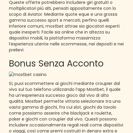
Queste offerte potrebbero includere giri gratuiti o
moltiplicatori più alti, pensati appositamente con lo
scopo di Aviator. Mediante quote eque e una grossa
gamma successo sport e mercati, perfino quelli
inferiore comuni, mostbet attrae sia giocatori esperti
quale inesperti. Facile sia online che in altezza su
dispositivi mobili, la piattaforma massimizza
l’esperienza utente nelle scommesse, nei depositi e nei
prelievi.
Bonus Senza Acconto
Sì, puoi scommettere ai giochi mediante croupier dal
vivo sul tuo telefono utilizzando l’app Mostbet, il quale
ha un’esperienza successo gioco dal vivo di alta
qualità. Mostbet permette vittoria selezionare tra una
vasta gamma di giochi, fra cui slot, giochi da tavolo
come possiamo asserire che blackjack e roulette,
poker e giochi con croupier dal vivo. Questi possono
includere occasionalmente regali reali come dispositivi
o viaggi, così come premi costruiti in denaro extra e