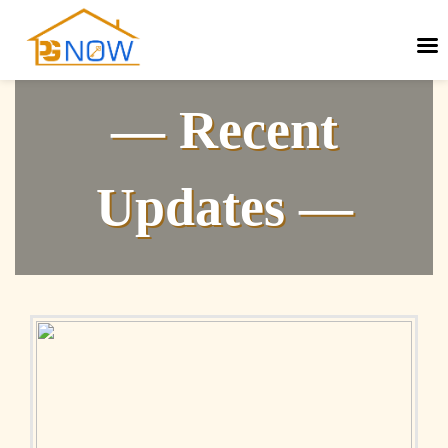
— Recent
Updates —
Next
Previous
post:
post: