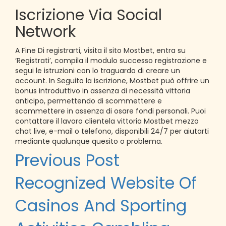
Iscrizione Via Social
Network
A Fine Di registrarti, visita il sito Mostbet, entra su
‘Registrati’, compila il modulo successo registrazione e
segui le istruzioni con lo traguardo di creare un
account. In Seguito la iscrizione, Mostbet può offrire un
bonus introduttivo in assenza di necessità vittoria
anticipo, permettendo di scommettere e
scommettere in assenza di osare fondi personali. Puoi
contattare il lavoro clientela vittoria Mostbet mezzo
chat live, e-mail o telefono, disponibili 24/7 per aiutarti
mediante qualunque quesito o problema.
Post
Previous Post
navigation
Recognized Website Of
Casinos And Sporting