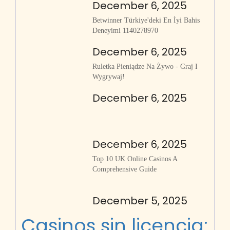
December 6, 2025
Betwinner Türkiye'deki En İyi Bahis
Deneyimi 1140278970
December 6, 2025
Ruletka Pieniądze Na Żywo - Graj I
Wygrywaj!
December 6, 2025
December 6, 2025
Top 10 UK Online Casinos A
Comprehensive Guide
December 5, 2025
Casinos sin licencia: