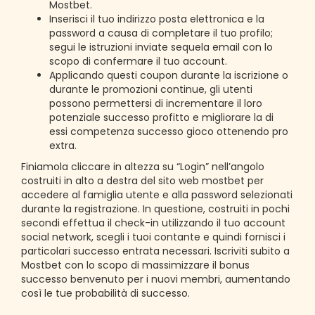
Mostbet.
Inserisci il tuo indirizzo posta elettronica e la
password a causa di completare il tuo profilo;
segui le istruzioni inviate sequela email con lo
scopo di confermare il tuo account.
Applicando questi coupon durante la iscrizione o
durante le promozioni continue, gli utenti
possono permettersi di incrementare il loro
potenziale successo profitto e migliorare la di
essi competenza successo gioco ottenendo pro
extra.
Finiamola cliccare in altezza su “Login” nell’angolo
costruiti in alto a destra del sito web mostbet per
accedere al famiglia utente e alla password selezionati
durante la registrazione. In questione, costruiti in pochi
secondi effettua il check-in utilizzando il tuo account
social network, scegli i tuoi contante e quindi fornisci i
particolari successo entrata necessari. Iscriviti subito a
Mostbet con lo scopo di massimizzare il bonus
successo benvenuto per i nuovi membri, aumentando
così le tue probabilità di successo.