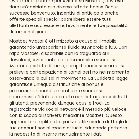
Ove intendi puntare per Aviator su Mostbet, dovresti
dare un’occhiata alle diverse offerte bonus. Bonus
successo benvenuto, incentivi di anticipo o anche
offerte speciali speciali potrebbero essere tutti
allettanti e accrescere notevolmente le tue possibilità
di fama nel gioco.
Mostbet Aviator è ottimizzato a causa di il mobile,
garantendo un’esperienza fluida su Android e iOS. Con
l’app Mostbet, disponibile con lo traguardo di il
download, avrai tante de le funzionalità successo
Aviator a portata di turno, semplificando scommesse,
prelievi e partecipazione ai tornei perfino nel momento
osservando la cui sei in movimento. La Suddetta legge
garantisce un’equa distribuzione di bonus e
promozioni, nonché un ambiente successo
scommesse fidato e corretto con lo traguardo di tutti
gli utenti, prevenendo dunque abusi e frodi. La
registrazione via social network è il metodo più veloce
con lo scopo di iscriversi mediante Mostbet. Questo
approccio semplifica la giudizio utilizzando i dettagli del
tuo account social media attuale, riducendo pertanto
la necessità di inserire manualmente i dati.