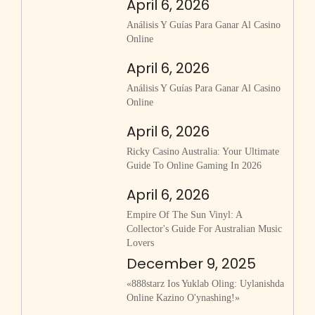
April 6, 2026
Análisis Y Guías Para Ganar Al Casino
Online
April 6, 2026
Análisis Y Guías Para Ganar Al Casino
Online
April 6, 2026
Ricky Casino Australia: Your Ultimate
Guide To Online Gaming In 2026
April 6, 2026
Empire Of The Sun Vinyl: A
Collector's Guide For Australian Music
Lovers
December 9, 2025
«888starz Ios Yuklab Oling: Uylanishda
Online Kazino O'ynashing!»