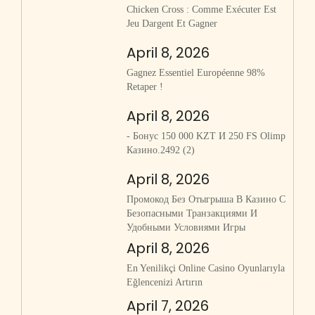
Chicken Cross : Comme Exécuter Est
Jeu Dargent Et Gagner
April 8, 2026
Gagnez Essentiel Européenne 98%
Retaper !
April 8, 2026
- Бонус 150 000 KZT И 250 FS Olimp
Казино.2492 (2)
April 8, 2026
Промокод Без Отыгрыша В Казино С
Безопасными Транзакциями И
Удобными Условиями Игры
April 8, 2026
En Yenilikçi Online Casino Oyunlarıyla
Eğlencenizi Artırın
April 7, 2026