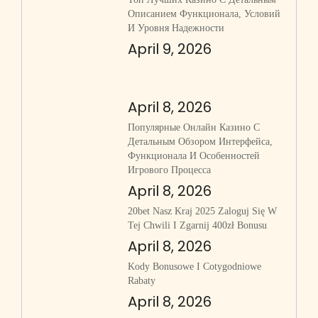
Описанием Функционала, Условий
И Уровня Надежности
April 9, 2026
April 8, 2026
Популярные Онлайн Казино С
Детальным Обзором Интерфейса,
Функционала И Особенностей
Игрового Процесса
April 8, 2026
20bet Nasz Kraj 2025 Zaloguj Się W
Tej Chwili I Zgarnij 400zł Bonusu
April 8, 2026
Kody Bonusowe I Cotygodniowe
Rabaty
April 8, 2026