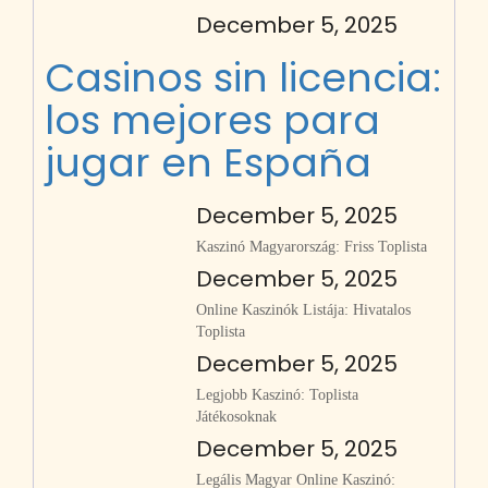
December 5, 2025
Casinos sin licencia:
los mejores para
jugar en España
December 5, 2025
Kaszinó Magyarország: Friss Toplista
December 5, 2025
Online Kaszinók Listája: Hivatalos
Toplista
December 5, 2025
Legjobb Kaszinó: Toplista
Játékosoknak
December 5, 2025
Legális Magyar Online Kaszinó: