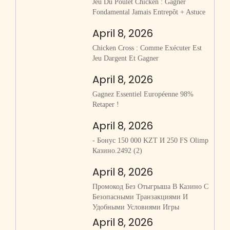
Jeu Du Poulet Chicken : Gagner
Fondamental Jamais Entrepôt + Astuce
April 8, 2026
Chicken Cross : Comme Exécuter Est
Jeu Dargent Et Gagner
April 8, 2026
Gagnez Essentiel Européenne 98%
Retaper !
April 8, 2026
- Бонус 150 000 KZT И 250 FS Olimp
Казино.2492 (2)
April 8, 2026
Промокод Без Отыгрыша В Казино С
Безопасными Транзакциями И
Удобными Условиями Игры
April 8, 2026