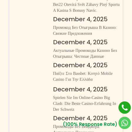
Bet22 Otevírá Svět Zábavy Plný Sportu
A Kasina S Bonusy Navíc.
December 4, 2025
Промокод Без Отыгрыша В Казино:
Свежие Предложения
December 4, 2025
Актуальные Промокоды Казино Без
Отыгрыша: Честные Данные
December 4, 2025
Παίξτε Στο Bassbet: Κινητό Mobile
Casino Για Την Ελλάδα
December 4, 2025
Spielen Sie Im Online-Casino Big
Clash: Die Beste Casino-Erfahrung In
Der Schweiz
December 4, 2025
(100% Response Rate)
Промокоды Без Вейджера: