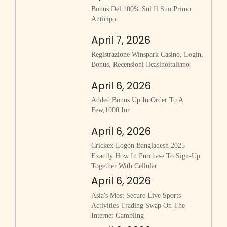
Bonus Del 100% Sul Il Suo Primo
Anticipo
April 7, 2026
Registrazione Winspark Casino, Login,
Bonus, Recensioni Ilcasinoitaliano
April 6, 2026
Added Bonus Up In Order To A
Few,1000 Inr
April 6, 2026
Crickex Logon Bangladesh 2025
Exactly How In Purchase To Sign-Up
Together With Cellular
April 6, 2026
Asia's Most Secure Live Sports
Activities Trading Swap On The
Internet Gambling