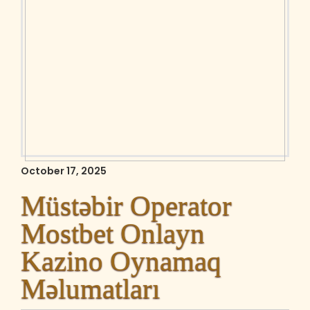
October 17, 2025
Müstəbir Operator
Mostbet Onlayn
Kazino Oynamaq
Məlumatları