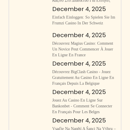
Καζίνο Στο Διαδίκτυο Για Ελλήνες
December 4, 2025
Einfach Einloggen: So Spielen Sie Im
Frumzi Casino In Der Schweiz
December 4, 2025
Découvrez Magius Casino: Comment
Un Novice Peut Commencer À Jouer
En Ligne En France
December 4, 2025
Découvrez BigClash Casino - Jouez
Gratuitement Au Casino En Ligne En
Français Depuis La Belgique
December 4, 2025
Jouez Au Casino En Ligne Sur
Bankonbet - Comment Se Connecter
En Français Pour Les Belges
December 4, 2025
Vsaďte Na Napětí A Šanci Na Výhru –