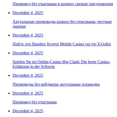
Промокод без отыгрыша в казино: свежие предложения
December 4, 2025
Актуальные промокоды казино без отыгрыша: честные
данные
December 4, 2025
Παίξτε στο Bassbet: Κινητό Mobile Casino για την Ελλάδα
December 4, 2025
Spielen Sie im Online-Casino Big Clash: Die beste Casino-
Erfahrung in der Schweiz
December 4, 2025
Промокоды без вейджера: актуальные площадки
December 4, 2025
Промокод без отыгрыша
December 4, 2025