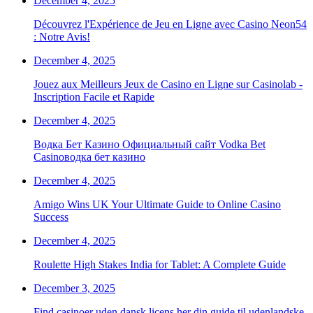
December 4, 2025
Découvrez l'Expérience de Jeu en Ligne avec Casino Neon54
: Notre Avis!
December 4, 2025
Jouez aux Meilleurs Jeux de Casino en Ligne sur Casinolab -
Inscription Facile et Rapide
December 4, 2025
Водка Бет Казино Официальный сайт Vodka Bet
Casinoводка бет казино
December 4, 2025
Amigo Wins UK Your Ultimate Guide to Online Casino
Success
December 4, 2025
Roulette High Stakes India for Tablet: A Complete Guide
December 3, 2025
Find casinoer uden dansk licens her din guide til udenlandske