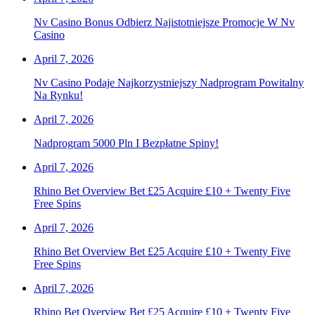
Nv Casino Bonus Odbierz Najistotniejsze Promocje W Nv
Casino
April 7, 2026
Nv Casino Podaje Najkorzystniejszy Nadprogram Powitalny
Na Rynku!
April 7, 2026
Nadprogram 5000 Pln I Bezpłatne Spiny!
April 7, 2026
Rhino Bet Overview Bet £25 Acquire £10 + Twenty Five
Free Spins
April 7, 2026
Rhino Bet Overview Bet £25 Acquire £10 + Twenty Five
Free Spins
April 7, 2026
Rhino Bet Overview Bet £25 Acquire £10 + Twenty Five