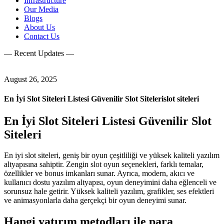
Infrastructure
Our Media
Blogs
About Us
Contact Us
— Recent Updates —
August 26, 2025
En İyi Slot Siteleri Listesi Güvenilir Slot Sitelerislot siteleri
En İyi Slot Siteleri Listesi Güvenilir Slot
Siteleri
En iyi slot siteleri, geniş bir oyun çeşitliliği ve yüksek kaliteli yazılım
altyapısına sahiptir. Zengin slot oyun seçenekleri, farklı temalar,
özellikler ve bonus imkanları sunar. Ayrıca, modern, akıcı ve
kullanıcı dostu yazılım altyapısı, oyun deneyimini daha eğlenceli ve
sorunsuz hale getirir. Yüksek kaliteli yazılım, grafikler, ses efektleri
ve animasyonlarla daha gerçekçi bir oyun deneyimi sunar.
Hangi yatırım metodları ile para