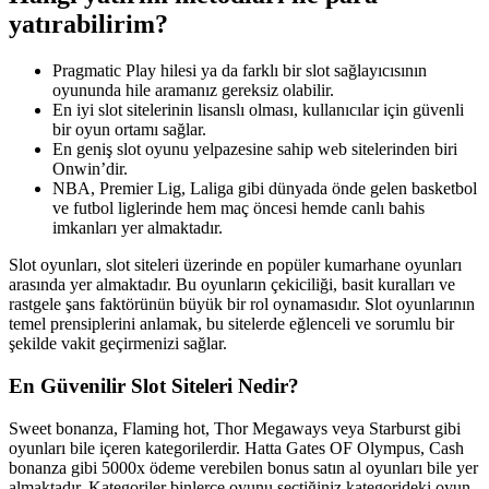
yatırabilirim?
Pragmatic Play hilesi ya da farklı bir slot sağlayıcısının
oyununda hile aramanız gereksiz olabilir.
En iyi slot sitelerinin lisanslı olması, kullanıcılar için güvenli
bir oyun ortamı sağlar.
En geniş slot oyunu yelpazesine sahip web sitelerinden biri
Onwin’dir.
NBA, Premier Lig, Laliga gibi dünyada önde gelen basketbol
ve futbol liglerinde hem maç öncesi hemde canlı bahis
imkanları yer almaktadır.
Slot oyunları, slot siteleri üzerinde en popüler kumarhane oyunları
arasında yer almaktadır. Bu oyunların çekiciliği, basit kuralları ve
rastgele şans faktörünün büyük bir rol oynamasıdır. Slot oyunlarının
temel prensiplerini anlamak, bu sitelerde eğlenceli ve sorumlu bir
şekilde vakit geçirmenizi sağlar.
En Güvenilir Slot Siteleri Nedir?
Sweet bonanza, Flaming hot, Thor Megaways veya Starburst gibi
oyunları bile içeren kategorilerdir. Hatta Gates OF Olympus, Cash
bonanza gibi 5000x ödeme verebilen bonus satın al oyunları bile yer
almaktadır. Kategoriler binlerce oyunu seçtiğiniz kategorideki oyun