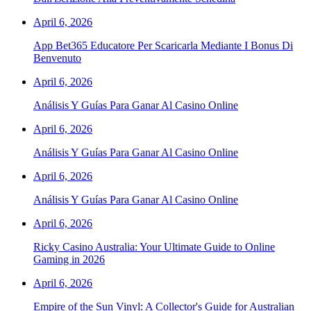
April 6, 2026
App Bet365 Educatore Per Scaricarla Mediante I Bonus Di
Benvenuto
April 6, 2026
Análisis Y Guías Para Ganar Al Casino Online
April 6, 2026
Análisis Y Guías Para Ganar Al Casino Online
April 6, 2026
Análisis Y Guías Para Ganar Al Casino Online
April 6, 2026
Ricky Casino Australia: Your Ultimate Guide to Online
Gaming in 2026
April 6, 2026
Empire of the Sun Vinyl: A Collector's Guide for Australian