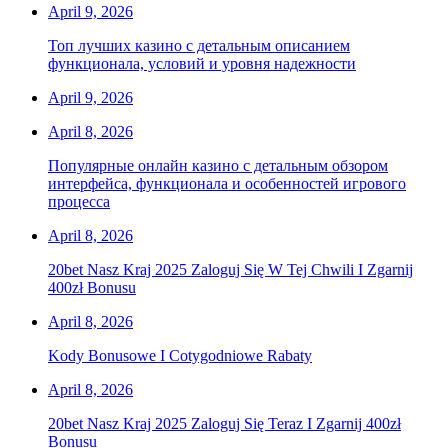
April 9, 2026
Топ лучших казино с детальным описанием
функционала, условий и уровня надежности
April 9, 2026
April 8, 2026
Популярные онлайн казино с детальным обзором
интерфейса, функционала и особенностей игрового
процесса
April 8, 2026
20bet Nasz Kraj 2025 Zaloguj Się W Tej Chwili I Zgarnij
400zł Bonusu
April 8, 2026
Kody Bonusowe I Cotygodniowe Rabaty
April 8, 2026
20bet Nasz Kraj 2025 Zaloguj Się Teraz I Zgarnij 400zł
Bonusu