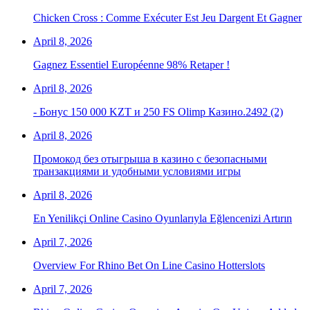
Chicken Cross : Comme Exécuter Est Jeu Dargent Et Gagner
April 8, 2026
Gagnez Essentiel Européenne 98% Retaper !
April 8, 2026
- Бонус 150 000 KZT и 250 FS Olimp Казино.2492 (2)
April 8, 2026
Промокод без отыгрыша в казино с безопасными
транзакциями и удобными условиями игры
April 8, 2026
En Yenilikçi Online Casino Oyunlarıyla Eğlencenizi Artırın
April 7, 2026
Overview For Rhino Bet On Line Casino Hotterslots
April 7, 2026