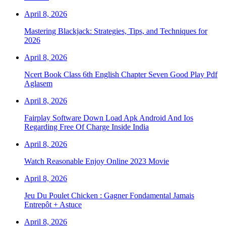
April 8, 2026
Mastering Blackjack: Strategies, Tips, and Techniques for
2026
April 8, 2026
Ncert Book Class 6th English Chapter Seven Good Play Pdf
Aglasem
April 8, 2026
Fairplay Software Down Load Apk Android And Ios
Regarding Free Of Charge Inside India
April 8, 2026
Watch Reasonable Enjoy Online 2023 Movie
April 8, 2026
Jeu Du Poulet Chicken : Gagner Fondamental Jamais
Entrepôt + Astuce
April 8, 2026