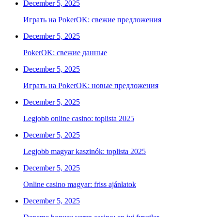
December 5, 2025
Играть на PokerOK: свежие предложения
December 5, 2025
PokerOK: свежие данные
December 5, 2025
Играть на PokerOK: новые предложения
December 5, 2025
Legjobb online casino: toplista 2025
December 5, 2025
Legjobb magyar kaszinók: toplista 2025
December 5, 2025
Online casino magyar: friss ajánlatok
December 5, 2025