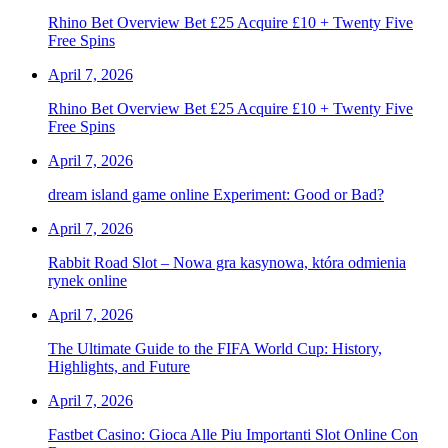
Rhino Bet Overview Bet £25 Acquire £10 + Twenty Five
Free Spins
April 7, 2026
Rhino Bet Overview Bet £25 Acquire £10 + Twenty Five
Free Spins
April 7, 2026
dream island game online Experiment: Good or Bad?
April 7, 2026
Rabbit Road Slot – Nowa gra kasynowa, która odmienia
rynek online
April 7, 2026
The Ultimate Guide to the FIFA World Cup: History,
Highlights, and Future
April 7, 2026
Fastbet Casino: Gioca Alle Piu Importanti Slot Online Con