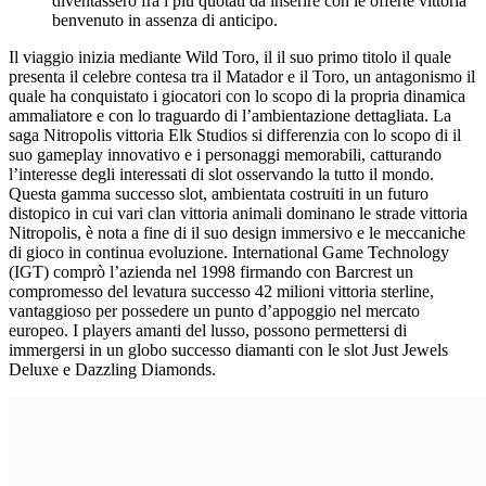
diventassero fra i più quotati da inserire con le offerte vittoria
benvenuto in assenza di anticipo.
Il viaggio inizia mediante Wild Toro, il il suo primo titolo il quale
presenta il celebre contesa tra il Matador e il Toro, un antagonismo il
quale ha conquistato i giocatori con lo scopo di la propria dinamica
ammaliatore e con lo traguardo di l’ambientazione dettagliata. La
saga Nitropolis vittoria Elk Studios si differenzia con lo scopo di il
suo gameplay innovativo e i personaggi memorabili, catturando
l’interesse degli interessati di slot osservando la tutto il mondo.
Questa gamma successo slot, ambientata costruiti in un futuro
distopico in cui vari clan vittoria animali dominano le strade vittoria
Nitropolis, è nota a fine di il suo design immersivo e le meccaniche
di gioco in continua evoluzione. International Game Technology
(IGT) comprò l’azienda nel 1998 firmando con Barcrest un
compromesso del levatura successo 42 milioni vittoria sterline,
vantaggioso per possedere un punto d’appoggio nel mercato
europeo. I players amanti del lusso, possono permettersi di
immergersi in un globo successo diamanti con le slot Just Jewels
Deluxe e Dazzling Diamonds.