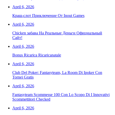
April 6, 2026
Краш-слот Приключение От Inout Games
April 6, 2026
Chicken забава На Реальные Деньги Официальный
Сайт!
April 6, 2026
Bonus Ricarica Ricaricanatale
April 6, 2026
Club Del Poker: Fantasyteam, La Room Di Ipoker Con
Tornei Gratis
April 6, 2026
Fantasyteam Scommesse 100 Con Lo Scopo Di I Innovativi
Scommettitori Checked
April 6, 2026