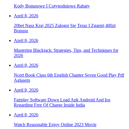
Kody Bonusowe I Cotygodniowe Rabaty
April 8, 2026
20bet Nasz Kraj 2025 Zaloguj Się Teraz I Zgarnij 400zł
Bonusu
April 8, 2026
Mastering Blackjack: Strategies, Tips, and Techniques for
2026
April 8, 2026
Ncert Book Class 6th English Chapter Seven Good Play Pdf
Aglasem
April 8, 2026
Fairplay Software Down Load Apk Android And Ios
Regarding Free Of Charge Inside India
April 8, 2026
Watch Reasonable Enjoy Online 2023 Movie