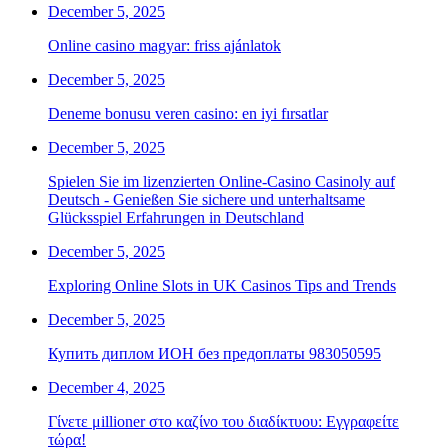
December 5, 2025
Online casino magyar: friss ajánlatok
December 5, 2025
Deneme bonusu veren casino: en iyi fırsatlar
December 5, 2025
Spielen Sie im lizenzierten Online-Casino Casinoly auf
Deutsch - Genießen Sie sichere und unterhaltsame
Glücksspiel Erfahrungen in Deutschland
December 5, 2025
Exploring Online Slots in UK Casinos Tips and Trends
December 5, 2025
Купить диплом ИОН без предоплаты 983050595
December 4, 2025
Γίνετε μillioner στο καζίνο του διαδίκτυου: Εγγραφείτε
τώρα!