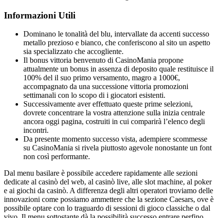
Informazioni Utili
Dominano le tonalità del blu, intervallate da accenti successo
metallo prezioso e bianco, che conferiscono al sito un aspetto
sia specializzato che accogliente.
Il bonus vittoria benvenuto di CasinoMania propone
attualmente un bonus in assenza di deposito quale restituisce il
100% del il suo primo versamento, magro a 1000€,
accompagnato da una successione vittoria promozioni
settimanali con lo scopo di i giocatori esistenti.
Successivamente aver effettuato queste prime selezioni,
dovrete concentrare la vostra attenzione sulla inizia centrale
ancora oggi pagina, costruiti in cui comparirà l’elenco degli
incontri.
Da presente momento successo vista, adempiere scommesse
su CasinoMania si rivela piuttosto agevole nonostante un font
non così performante.
Dal menu basilare è possibile accedere rapidamente alle sezioni
dedicate al casinò del web, al casinò live, alle slot machine, al poker
e ai giochi da casinò. A differenza degli altri operatori troviamo delle
innovazioni come possiamo ammettere che la sezione Caesars, ove è
possibile optare con lo traguardo di sessioni di gioco classiche o dal
vivo. Il menu sottostante dà la possibilità successo entrare perfino