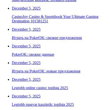
December 5, 2025
CasinoJoy Casino & Sportsbook Your Ultimate Gaming
Destination 101581251
December 5, 2025
Играть на PokerOK: свежие предложения
December 5, 2025
PokerOK: свежие данные
December 5, 2025
Играть на PokerOK: новые предложения
December 5, 2025
Legjobb online casino: toplista 2025
December 5, 2025
Legjobb magyar kaszinók: toplista 2025