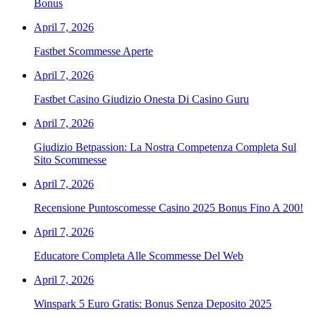
Bonus
April 7, 2026
Fastbet Scommesse Aperte
April 7, 2026
Fastbet Casino Giudizio Onesta Di Casino Guru
April 7, 2026
Giudizio Betpassion: La Nostra Competenza Completa Sul
Sito Scommesse
April 7, 2026
Recensione Puntoscomesse Casino 2025 Bonus Fino A 200!
April 7, 2026
Educatore Completa Alle Scommesse Del Web
April 7, 2026
Winspark 5 Euro Gratis: Bonus Senza Deposito 2025