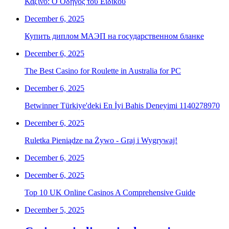
Καζίνο: Ο Οδηγός του Ειδικού
December 6, 2025
Купить диплом МАЭП на государственном бланке
December 6, 2025
The Best Casino for Roulette in Australia for PC
December 6, 2025
Betwinner Türkiye'deki En İyi Bahis Deneyimi 1140278970
December 6, 2025
Ruletka Pieniądze na Żywo - Graj i Wygrywaj!
December 6, 2025
December 6, 2025
Top 10 UK Online Casinos A Comprehensive Guide
December 5, 2025