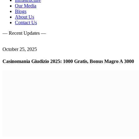
Infrastructure
Our Media
Blogs
About Us
Contact Us
— Recent Updates —
October 25, 2025
Casinomania Giudizio 2025: 1000 Gratis, Bonus Magro A 3000