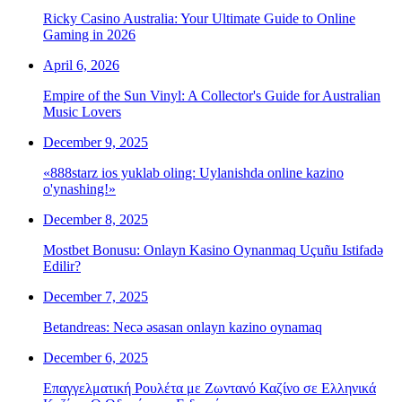
Ricky Casino Australia: Your Ultimate Guide to Online
Gaming in 2026
April 6, 2026
Empire of the Sun Vinyl: A Collector's Guide for Australian
Music Lovers
December 9, 2025
«888starz ios yuklab oling: Uylanishda online kazino
o'ynashing!»
December 8, 2025
Mostbet Bonusu: Onlayn Kasino Oynanmaq Uçuñu Istifadə
Edilir?
December 7, 2025
Betandreas: Necə əsasan onlayn kazino oynamaq
December 6, 2025
Επαγγελματική Ρουλέτα με Ζωντανό Καζίνο σε Ελληνικά