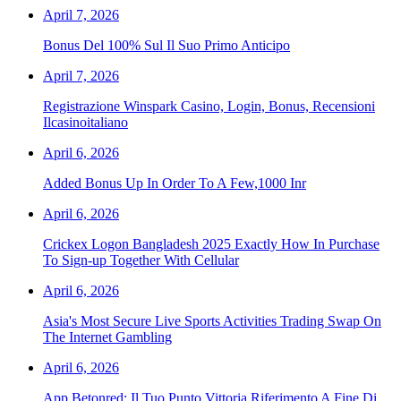
April 7, 2026
Bonus Del 100% Sul Il Suo Primo Anticipo
April 7, 2026
Registrazione Winspark Casino, Login, Bonus, Recensioni
Ilcasinoitaliano
April 6, 2026
Added Bonus Up In Order To A Few,1000 Inr
April 6, 2026
Crickex Logon Bangladesh 2025 Exactly How In Purchase
To Sign-up Together With Cellular
April 6, 2026
Asia's Most Secure Live Sports Activities Trading Swap On
The Internet Gambling
April 6, 2026
App Betonred: Il Tuo Punto Vittoria Riferimento A Fine Di