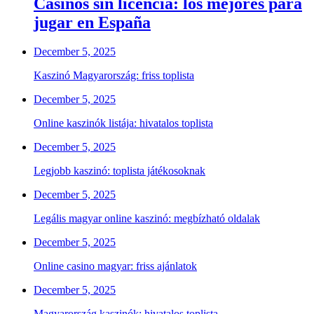
Casinos sin licencia: los mejores para
jugar en España
December 5, 2025
Kaszinó Magyarország: friss toplista
December 5, 2025
Online kaszinók listája: hivatalos toplista
December 5, 2025
Legjobb kaszinó: toplista játékosoknak
December 5, 2025
Legális magyar online kaszinó: megbízható oldalak
December 5, 2025
Online casino magyar: friss ajánlatok
December 5, 2025
Magyarország kaszinók: hivatalos toplista