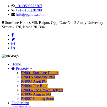
+91-9599373207
+91-8130238788
info@pgnow.com
Sunshine Homes Vill. Raipur, Opp. Gate No. 2 Amity University
Sector – 126, Noida 201304
Home
Property
PN001-Sunshine Homes
PN002- Sunshine Plus
PN003-Arpit PG
PN004-The Roof
PN005-The Crown Heights
PN006-Armaan PG
PN007-Coming Soon
Food Menu