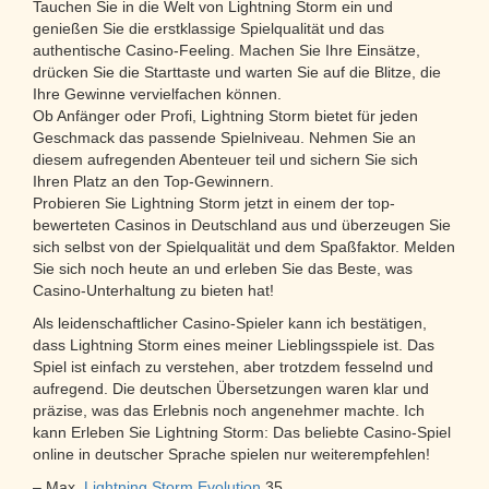
Tauchen Sie in die Welt von Lightning Storm ein und
genießen Sie die erstklassige Spielqualität und das
authentische Casino-Feeling. Machen Sie Ihre Einsätze,
drücken Sie die Starttaste und warten Sie auf die Blitze, die
Ihre Gewinne vervielfachen können.
Ob Anfänger oder Profi, Lightning Storm bietet für jeden
Geschmack das passende Spielniveau. Nehmen Sie an
diesem aufregenden Abenteuer teil und sichern Sie sich
Ihren Platz an den Top-Gewinnern.
Probieren Sie Lightning Storm jetzt in einem der top-
bewerteten Casinos in Deutschland aus und überzeugen Sie
sich selbst von der Spielqualität und dem Spaßfaktor. Melden
Sie sich noch heute an und erleben Sie das Beste, was
Casino-Unterhaltung zu bieten hat!
Als leidenschaftlicher Casino-Spieler kann ich bestätigen,
dass Lightning Storm eines meiner Lieblingsspiele ist. Das
Spiel ist einfach zu verstehen, aber trotzdem fesselnd und
aufregend. Die deutschen Übersetzungen waren klar und
präzise, was das Erlebnis noch angenehmer machte. Ich
kann Erleben Sie Lightning Storm: Das beliebte Casino-Spiel
online in deutscher Sprache spielen nur weiterempfehlen!
– Max,
Lightning Storm Evolution
35