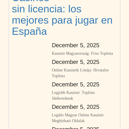
sin licencia: los
mejores para jugar en
España
December 5, 2025
Kaszinó Magyarország: Friss Toplista
December 5, 2025
Online Kaszinók Listája: Hivatalos
Toplista
December 5, 2025
Legjobb Kaszinó: Toplista
Játékosoknak
December 5, 2025
Legális Magyar Online Kaszinó:
Megbízható Oldalak