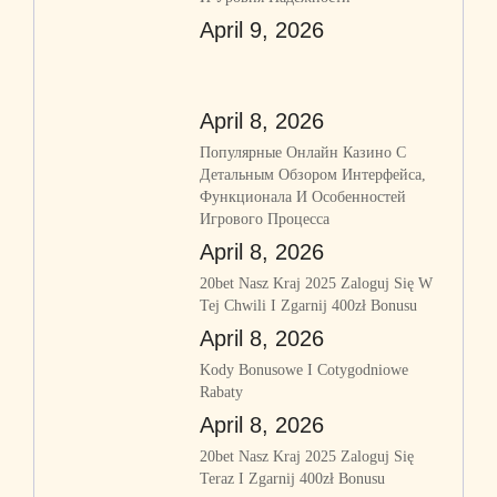
April 9, 2026
April 8, 2026
Популярные Онлайн Казино С
Детальным Обзором Интерфейса,
Функционала И Особенностей
Игрового Процесса
April 8, 2026
20bet Nasz Kraj 2025 Zaloguj Się W
Tej Chwili I Zgarnij 400zł Bonusu
April 8, 2026
Kody Bonusowe I Cotygodniowe
Rabaty
April 8, 2026
20bet Nasz Kraj 2025 Zaloguj Się
Teraz I Zgarnij 400zł Bonusu