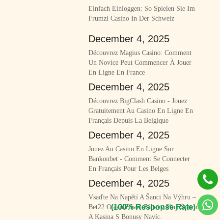
Einfach Einloggen: So Spielen Sie Im
Frumzi Casino In Der Schweiz
December 4, 2025
Découvrez Magius Casino: Comment
Un Novice Peut Commencer À Jouer
En Ligne En France
December 4, 2025
Découvrez BigClash Casino - Jouez
Gratuitement Au Casino En Ligne En
Français Depuis La Belgique
December 4, 2025
Jouez Au Casino En Ligne Sur
Bankonbet - Comment Se Connecter
En Français Pour Les Belges
December 4, 2025
Vsaďte Na Napětí A Šanci Na Výhru –
(100% Response Rate)
Bet22 Otevírá Svět Zábavy Plný Sportu
A Kasina S Bonusy Navíc.