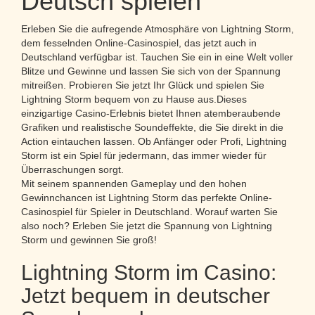
Deutsch spielen
Erleben Sie die aufregende Atmosphäre von Lightning Storm,
dem fesselnden Online-Casinospiel, das jetzt auch in
Deutschland verfügbar ist. Tauchen Sie ein in eine Welt voller
Blitze und Gewinne und lassen Sie sich von der Spannung
mitreißen. Probieren Sie jetzt Ihr Glück und spielen Sie
Lightning Storm bequem von zu Hause aus.Dieses
einzigartige Casino-Erlebnis bietet Ihnen atemberaubende
Grafiken und realistische Soundeffekte, die Sie direkt in die
Action eintauchen lassen. Ob Anfänger oder Profi, Lightning
Storm ist ein Spiel für jedermann, das immer wieder für
Überraschungen sorgt.
Mit seinem spannenden Gameplay und den hohen
Gewinnchancen ist Lightning Storm das perfekte Online-
Casinospiel für Spieler in Deutschland. Worauf warten Sie
also noch? Erleben Sie jetzt die Spannung von Lightning
Storm und gewinnen Sie groß!
Lightning Storm im Casino:
Jetzt bequem in deutscher