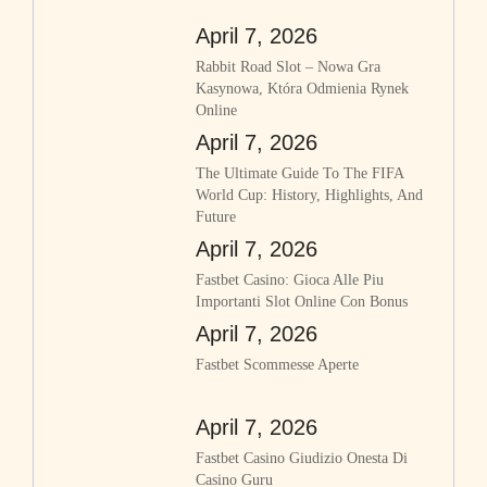
April 7, 2026
Rabbit Road Slot – Nowa Gra
Kasynowa, Która Odmienia Rynek
Online
April 7, 2026
The Ultimate Guide To The FIFA
World Cup: History, Highlights, And
Future
April 7, 2026
Fastbet Casino: Gioca Alle Piu
Importanti Slot Online Con Bonus
April 7, 2026
Fastbet Scommesse Aperte
April 7, 2026
Fastbet Casino Giudizio Onesta Di
Casino Guru