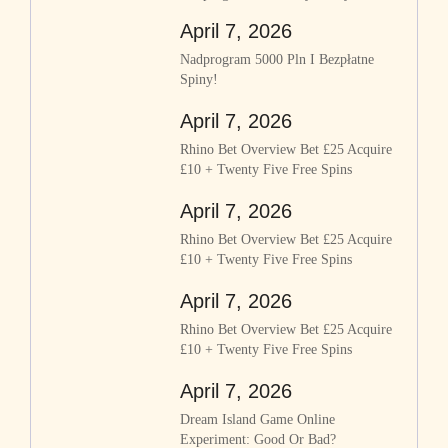
April 7, 2026
Nadprogram 5000 Pln I Bezpłatne
Spiny!
April 7, 2026
Rhino Bet Overview Bet £25 Acquire
£10 + Twenty Five Free Spins
April 7, 2026
Rhino Bet Overview Bet £25 Acquire
£10 + Twenty Five Free Spins
April 7, 2026
Rhino Bet Overview Bet £25 Acquire
£10 + Twenty Five Free Spins
April 7, 2026
Dream Island Game Online
Experiment: Good Or Bad?