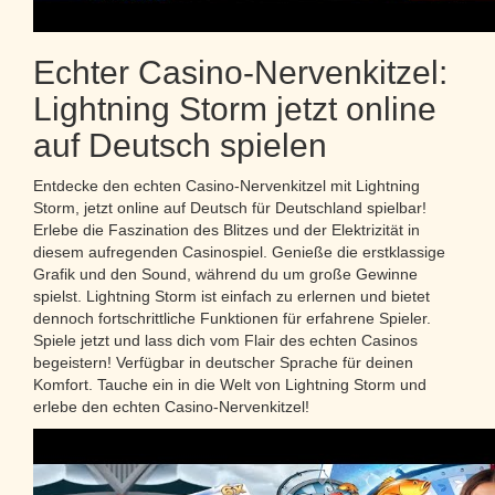
Echter Casino-Nervenkitzel:
Lightning Storm jetzt online
auf Deutsch spielen
Entdecke den echten Casino-Nervenkitzel mit Lightning
Storm, jetzt online auf Deutsch für Deutschland spielbar!
Erlebe die Faszination des Blitzes und der Elektrizität in
diesem aufregenden Casinospiel. Genieße die erstklassige
Grafik und den Sound, während du um große Gewinne
spielst. Lightning Storm ist einfach zu erlernen und bietet
dennoch fortschrittliche Funktionen für erfahrene Spieler.
Spiele jetzt und lass dich vom Flair des echten Casinos
begeistern! Verfügbar in deutscher Sprache für deinen
Komfort. Tauche ein in die Welt von Lightning Storm und
erlebe den echten Casino-Nervenkitzel!