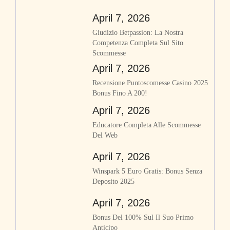
April 7, 2026
Giudizio Betpassion: La Nostra
Competenza Completa Sul Sito
Scommesse
April 7, 2026
Recensione Puntoscomesse Casino 2025
Bonus Fino A 200!
April 7, 2026
Educatore Completa Alle Scommesse
Del Web
April 7, 2026
Winspark 5 Euro Gratis: Bonus Senza
Deposito 2025
April 7, 2026
Bonus Del 100% Sul Il Suo Primo
Anticipo