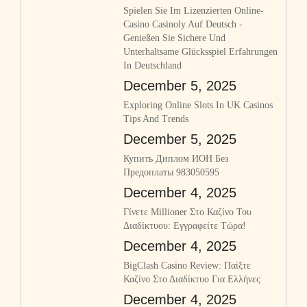
Spielen Sie Im Lizenzierten Online-
Casino Casinoly Auf Deutsch -
Genießen Sie Sichere Und
Unterhaltsame Glücksspiel Erfahrungen
In Deutschland
December 5, 2025
Exploring Online Slots In UK Casinos
Tips And Trends
December 5, 2025
Купить Диплом ИОН Без
Предоплаты 983050595
December 4, 2025
Γίνετε Μillioner Στο Καζίνο Του
Διαδίκτυου: Εγγραφείτε Τώρα!
December 4, 2025
BigClash Casino Review: Παίξτε
Καζίνο Στο Διαδίκτυο Για Ελλήνες
December 4, 2025