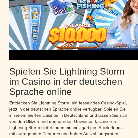
Spielen Sie Lightning Storm
im Casino in der deutschen
Sprache online
Entdecken Sie Lightning Storm, ein fesselndes Casino-Spiel,
jetzt in der deutschen Sprache online verfügbar. Spielen Sie
in renommierten Casinos in Deutschland und lassen Sie sich
von den Blitzen und donnernden Gewinnen faszinieren.
Lightning Storm bietet Ihnen ein einzigartiges Spielerlebnis
mit aufregenden Features und hohen Auszahlungsraten.