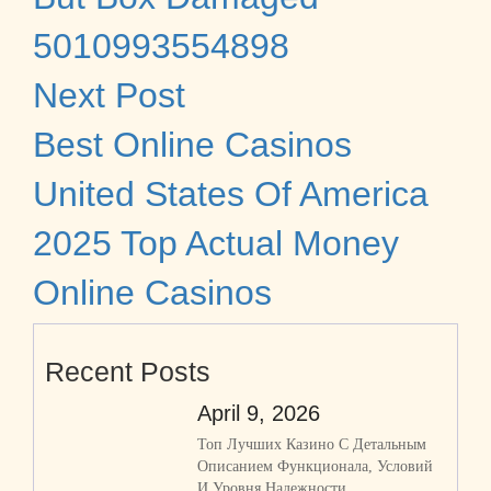
5010993554898
Next Post
Best Online Casinos
United States Of America
2025 Top Actual Money
Online Casinos
Recent Posts
April 9, 2026
Топ Лучших Казино С Детальным
Описанием Функционала, Условий
И Уровня Надежности