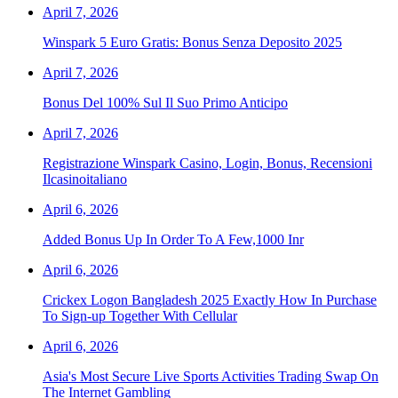
April 7, 2026
Winspark 5 Euro Gratis: Bonus Senza Deposito 2025
April 7, 2026
Bonus Del 100% Sul Il Suo Primo Anticipo
April 7, 2026
Registrazione Winspark Casino, Login, Bonus, Recensioni
Ilcasinoitaliano
April 6, 2026
Added Bonus Up In Order To A Few,1000 Inr
April 6, 2026
Crickex Logon Bangladesh 2025 Exactly How In Purchase
To Sign-up Together With Cellular
April 6, 2026
Asia's Most Secure Live Sports Activities Trading Swap On
The Internet Gambling