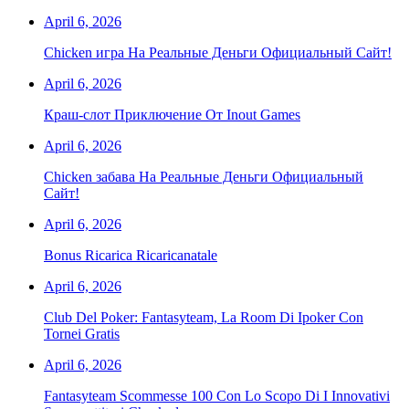
April 6, 2026
Chicken игра На Реальные Деньги Официальный Сайт!
April 6, 2026
Краш-слот Приключение От Inout Games
April 6, 2026
Chicken забава На Реальные Деньги Официальный
Сайт!
April 6, 2026
Bonus Ricarica Ricaricanatale
April 6, 2026
Club Del Poker: Fantasyteam, La Room Di Ipoker Con
Tornei Gratis
April 6, 2026
Fantasyteam Scommesse 100 Con Lo Scopo Di I Innovativi