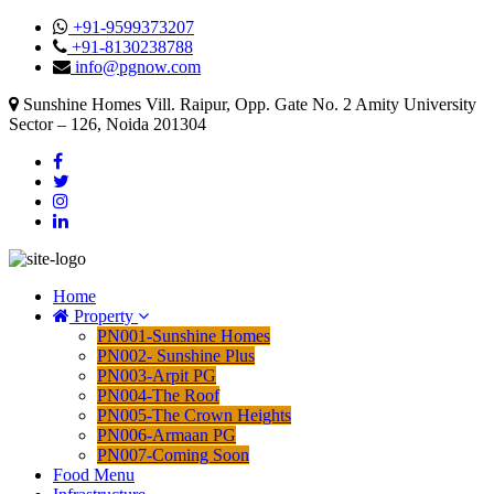
+91-9599373207
+91-8130238788
info@pgnow.com
Sunshine Homes Vill. Raipur, Opp. Gate No. 2 Amity University
Sector – 126, Noida 201304
Home
Property
PN001-Sunshine Homes
PN002- Sunshine Plus
PN003-Arpit PG
PN004-The Roof
PN005-The Crown Heights
PN006-Armaan PG
PN007-Coming Soon
Food Menu