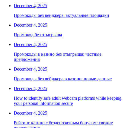
December 4, 2025
Промокоды без вейджера: актуальные площадки
December 4, 2025
Промокод без отыгрыша
December 4, 2025
Промокоды в казино без отыгрыша: честные
предложения
December 4, 2025
Промокоды без вейджера в казино: новые данные
December 4, 2025
How to identify safe adult webcam platforms while keeping
your personal information secure
December 4, 2025
Рейтинг казино с бездепозитным бонусом: свежие
предложения