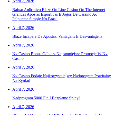
April 7, 2026
Baixar Aplicativo Blaze On Line Casino On The Internet
Grandes Apostas Esportivas E Jogos De Cassino Ao
Palpitante Simply No Brasil
April 7, 2026
Blaze Incapere De Apostas: Vantagens E Desvantagens
April 7, 2026
Nv Casino Bonus Odbierz Najistotniejsze Promocje W Nv
Casino
April 7, 2026
Nv Casino Podaje Najkorzystniejszy Nadprogram Powitalny
Na Rynku!
April 7, 2026
Nadprogram 5000 Pln I Bezpłatne Spiny!
April 7, 2026