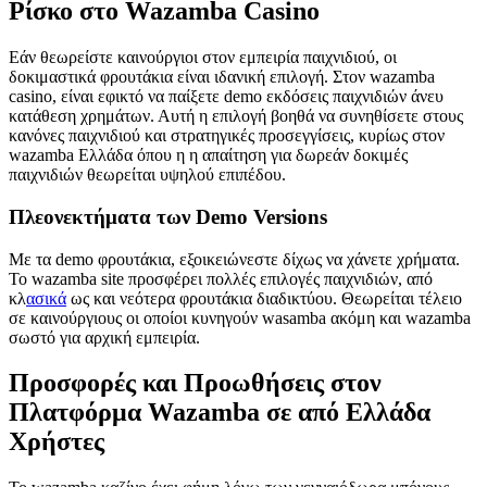
Ρίσκο στο Wazamba Casino
Εάν θεωρείστε καινούργιοι στον εμπειρία παιχνιδιού, οι
δοκιμαστικά φρουτάκια είναι ιδανική επιλογή. Στον wazamba
casino, είναι εφικτό να παίξετε demo εκδόσεις παιχνιδιών άνευ
κατάθεση χρημάτων. Αυτή η επιλογή βοηθά να συνηθίσετε στους
κανόνες παιχνιδιού και στρατηγικές προσεγγίσεις, κυρίως στον
wazamba Ελλάδα όπου η η απαίτηση για δωρεάν δοκιμές
παιχνιδιών θεωρείται υψηλού επιπέδου.
Πλεονεκτήματα των Demo Versions
Με τα demo φρουτάκια, εξοικειώνεστε δίχως να χάνετε χρήματα.
Το wazamba site προσφέρει πολλές επιλογές παιχνιδιών, από
κλ
ασικά
ως και νεότερα φρουτάκια διαδικτύου. Θεωρείται τέλειο
σε καινούργιους οι οποίοι κυνηγούν wasamba ακόμη και wazamba
σωστό για αρχική εμπειρία.
Προσφορές και Προωθήσεις στον
Πλατφόρμα Wazamba σε από Ελλάδα
Χρήστες