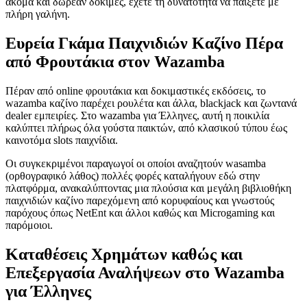
ακόμα και δωρεάν δοκιμές, έχετε τη δυνατότητα να παίξετε με
πλήρη γαλήνη.
Ευρεία Γκάμα Παιχνιδιών Καζίνο Πέρα
από Φρουτάκια στον Wazamba
Πέραν από online φρουτάκια και δοκιμαστικές εκδόσεις, το
wazamba καζίνο παρέχει ρουλέτα και άλλα, blackjack και ζωντανά
dealer εμπειρίες. Στο wazamba για Έλληνες, αυτή η ποικιλία
καλύπτει πλήρως όλα γούστα παικτών, από κλασικού τύπου έως
καινοτόμα slots παιχνίδια.
Οι συγκεκριμένοι παραγωγοί οι οποίοι αναζητούν wasamba
(ορθογραφικό λάθος) πολλές φορές καταλήγουν εδώ στην
πλατφόρμα, ανακαλύπτοντας μια πλούσια και μεγάλη βιβλιοθήκη
παιχνιδιών καζίνο παρεχόμενη από κορυφαίους και γνωστούς
παρόχους όπως NetEnt και άλλοι καθώς και Microgaming και
παρόμοιοι.
Καταθέσεις Χρημάτων καθώς και
Επεξεργασία Αναλήψεων στο Wazamba
για Έλληνες