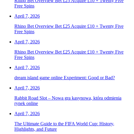
Rhino Bet Overview Bet £25 Acquire £10 + Twenty Five
Free Spins
April 7, 2026
Rhino Bet Overview Bet £25 Acquire £10 + Twenty Five
Free Spins
April 7, 2026
Rhino Bet Overview Bet £25 Acquire £10 + Twenty Five
Free Spins
April 7, 2026
dream island game online Experiment: Good or Bad?
April 7, 2026
Rabbit Road Slot – Nowa gra kasynowa, która odmienia
rynek online
April 7, 2026
The Ultimate Guide to the FIFA World Cup: History,
Highlights, and Future