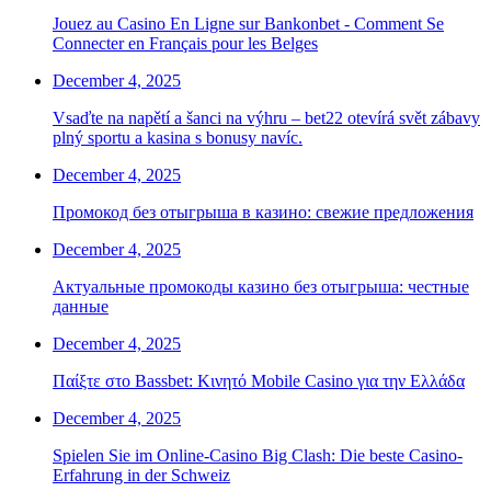
Jouez au Casino En Ligne sur Bankonbet - Comment Se
Connecter en Français pour les Belges
December 4, 2025
Vsaďte na napětí a šanci na výhru – bet22 otevírá svět zábavy
plný sportu a kasina s bonusy navíc.
December 4, 2025
Промокод без отыгрыша в казино: свежие предложения
December 4, 2025
Актуальные промокоды казино без отыгрыша: честные
данные
December 4, 2025
Παίξτε στο Bassbet: Κινητό Mobile Casino για την Ελλάδα
December 4, 2025
Spielen Sie im Online-Casino Big Clash: Die beste Casino-
Erfahrung in der Schweiz