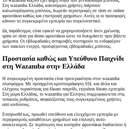
Το wazamba καζίνο έχει φήμη λόγω των γενναιόδωρα μπόνους.
Στη wazamba Ελλάδα, καινούργιοι χρήστες παίρνουν
καλωσορίσματος μπόνους, δωρεάν περιστροφές σε slots σε online
φρουτάκια καθώς και επιστροφή χρημάτων. Αυτές οι οι προσφορές
κάνουν το συγκεκριμένο εμπειρία πιο συγκλονιστικό.
Ως παράδειγμα, είναι εφικτό να χρησιμοποιήσετε άνευ χρέωσης
spins σε slots για demo φρουτάκια ώστε να δοκιμάσετε πριν βάλετε
χρήματα. Οι εβδομαδιαίες ανταμοιβές συντηρούν το ενδιαφέρον
των παικτών ενεργό, προσφέροντας εβδομαδιαίες μπόνους.
Προστασία καθώς και Υπεύθυνο Παιχνίδι
στη Wazamba στην Ελλάδα
Η συγκεκριμένη προστασία είναι προτεραιότητα στον wazamba
πλατφόρμα. Με προηγμένη κρυπτογράφηση SSL και άλλα και
ελέγχους τυχαιότητας για δίκαιο παιχνίδι, εγγυάται δίκαιο εμπειρία.
Στη χώρα Ελλάδας, το wazamba για Έλληνες συμμορφώνεται στις
τοπικούς ρυθμίσεις, ασφαλίζοντας τους συγκεκριμένους χρήστες
από κινδύνους.
Επιπροσθέτως, προωθεί υπεύθυνο και ελεγχόμενο εμπειρία με
περιορισμούς καταθέσεων χρημάτων και επιλογές αυτο-
αποκλεισμού. Σε περίπτωση που κυνηγάτε φρουτάκια διαδικτύου ή